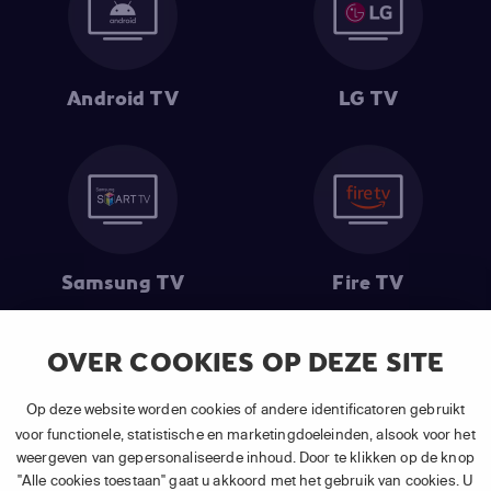
Android TV
LG TV
Samsung TV
Fire TV
OVER COOKIES OP DEZE SITE
Op deze website worden cookies of andere identificatoren gebruikt
(1) De eerste 30 dagen gratis
: Geldig op alle nieuwe abonnementen
van APP TV Light, Basic of Plus.
voor functionele, statistische en marketingdoeleinden, alsook voor het
(2) Prijs abonnement
: Incl. BTW.
weergeven van gepersonaliseerde inhoud. Door te klikken op de knop
(3) Restart & Replay
is beschikbaar voor
volgende zenders
afhankelijk
"Alle cookies toestaan" gaat u akkoord met het gebruik van cookies. U