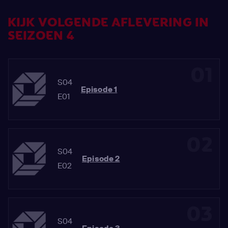
KIJK VOLGENDE AFLEVERING IN
SEIZOEN 4
01
S04
Episode 1
E01
02
S04
Episode 2
E02
03
S04