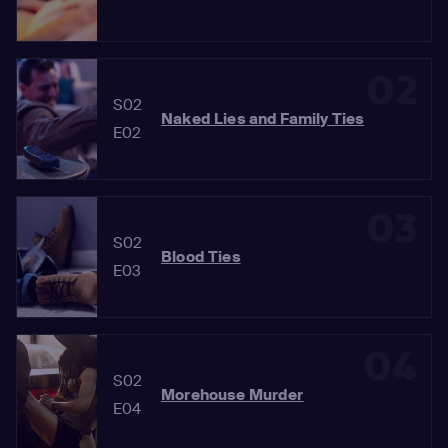
02
S02
Naked Lies and Family Ties
E02
03
S02
Blood Ties
E03
04
S02
Morehouse Murder
E04