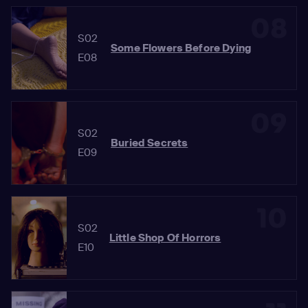
08
S02
Some Flowers Before Dying
E08
09
S02
Buried Secrets
E09
10
S02
Little Shop Of Horrors
E10