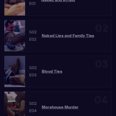
E01
02
S02
Naked Lies and Family Ties
E02
03
S02
Blood Ties
E03
04
S02
Morehouse Murder
E04