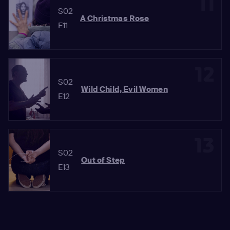
11
S02
A Christmas Rose
E11
12
S02
Wild Child, Evil Women
E12
13
S02
Out of Step
E13