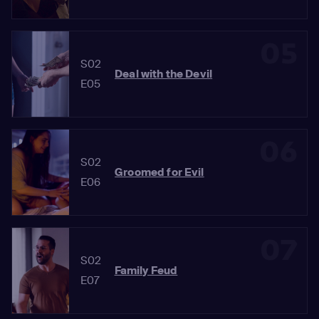
05
S02
Deal with the Devil
E05
06
S02
Groomed for Evil
E06
07
S02
Family Feud
E07