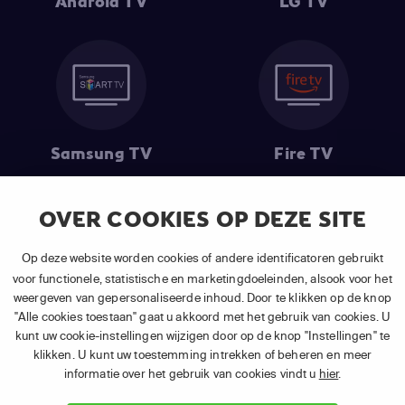
Android TV
LG TV
Samsung TV
Fire TV
OVER COOKIES OP DEZE SITE
(1) De eerste 30 dagen gratis
: Geldig op alle nieuwe abonnementen
Op deze website worden cookies of andere identificatoren gebruikt
van APP TV Light, Basic of Plus.
voor functionele, statistische en marketingdoeleinden, alsook voor het
(2) Prijs abonnement
: Incl. BTW.
weergeven van gepersonaliseerde inhoud. Door te klikken op de knop
(3) Restart & Replay
is beschikbaar voor
volgende zenders
afhankelijk
"Alle cookies toestaan" gaat u akkoord met het gebruik van cookies. U
van je gekozen pakket.
kunt uw cookie-instellingen wijzigen door op de knop "Instellingen" te
klikken. U kunt uw toestemming intrekken of beheren en meer
informatie over het gebruik van cookies vindt u
hier
.