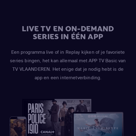
(Kyle Broflovski / Tweek Tweak / Craig Tucker / Scott
Malkinson)
,
April Stewart
(Wendy Testaburger / Ghost of
Sharon Marsh / Ghost of Shelley Marsh)
,
Mona Marshall
LIVE TV EN ON-DEMAND
(Yentl Cartman)
,
Kimberly Brooks
(Interviewer)
SERIES IN ÉÉN APP
Een programma live of in Replay kijken of je favoriete
series bingen, het kan allemaal met APP TV Basic van
TV VLAANDEREN. Het enige dat je nodig hebt is de
app en een internetverbinding.