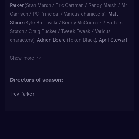
Parker
(Stan Marsh / Eric Cartman / Randy Marsh / Mr.
Garrison / PC Principal / Various characters)
,
Matt
Stone
(Kyle Broflovski / Kenny McCormick / Butters
Stotch / Craig Tucker / Tweek Tweak / Various
characters)
,
Adrien Beard
(Token Black)
,
April Stewart
(Sharon Marsh / Liane Cartman / Mayor McDaniels /
Various characters)
,
Elisa Gabrielli
(Nicole)
,
April
Show more
Stewart
(Various Characters)
,
Jessica Makinson
(Heidi
Turner)
,
Mona Marshall
(Various Characters)
,
Adrien
Directors of season:
Beard
(Token Black / Mr. Williams)
,
Trey Parker
(Stan
Marsh / Eric Cartman / Randy Marsh / Jimmy Valmer /
Trey Parker
Additional voices)
,
Matt Stone
(Kyle Broflovski / Kenny
McCormick / Butters Stotch / Additional voices)
,
April
Stewart
(Sharon Marsh / Shelly Marsh / Additional
voices)
,
Trey Parker
(Stan Marsh / Eric Cartman /
Randy Marsh / Marvin Marsh / Mr. Preston / Dr.