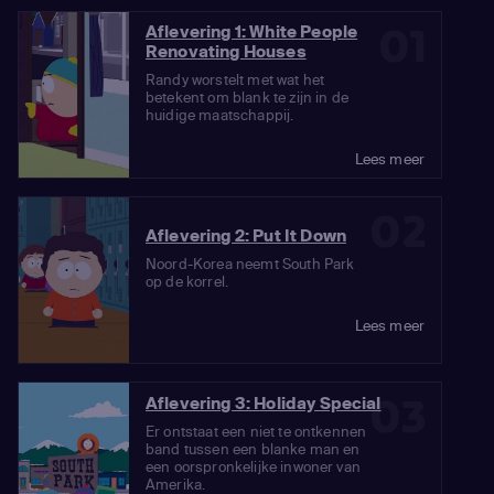
01
Aflevering 1: White People
Renovating Houses
Randy worstelt met wat het
betekent om blank te zijn in de
huidige maatschappij.
Lees meer
02
Aflevering 2: Put It Down
Noord-Korea neemt South Park
op de korrel.
Lees meer
03
Aflevering 3: Holiday Special
Er ontstaat een niet te ontkennen
band tussen een blanke man en
een oorspronkelijke inwoner van
Amerika.