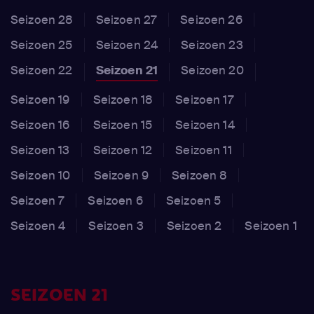
Johnson / Officer Stevens)
,
Matt Stone
(Kyle
Seizoen 28
Seizoen 27
Seizoen 26
Broflovski / Kenny McCormick / Butters Stotch)
,
April
Seizoen 25
Seizoen 24
Seizoen 23
Stewart
(Mrs. McGullicutty / Sue Preston / Swiper the
Seizoen 22
Seizoen 21
Seizoen 20
Fox / Annie)
Seizoen 19
Seizoen 18
Seizoen 17
Seizoen 16
Seizoen 15
Seizoen 14
Seizoen 13
Seizoen 12
Seizoen 11
Seizoen 10
Seizoen 9
Seizoen 8
Seizoen 7
Seizoen 6
Seizoen 5
Seizoen 4
Seizoen 3
Seizoen 2
Seizoen 1
SEIZOEN 21