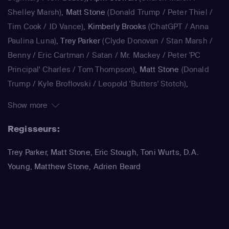
Gore en Kanye West al in South Park op, om er maar een
Shelley Marsh)
,
Matt Stone
(Donald Trump / Peter Thiel /
paar te noemen.
Tim Cook / JD Vance)
,
Kimberly Brooks
(ChatGPT / Anna
Paulina Luna)
,
Trey Parker
(Clyde Donovan / Stan Marsh /
Benny / Eric Cartman / Satan / Mr. Mackey / Peter 'PC
Principal' Charles / Tom Thompson)
,
Matt Stone
(Donald
Trump / Kyle Broflovski / Leopold 'Butters' Stotch)
,
Kimberly Brooks
(Dora)
,
Jennifer Howell
(Bebe Stevens)
,
Show more
Betty Boogie Parker
(Betsy)
,
Trey Parker
(Stan Marsh / Eric
Cartman / Randy Marsh / Harrison Yates / Pi Pi / Water
Regisseurs:
Inspector)
,
Matt Stone
(Kyle Broflovski / Kenny McCormick
Trey Parker, Matt Stone, Eric Stough, Toni Wurts, D.A.
/ Butters Stotch / ManBearPig / Mr. Cusslor)
,
April Stewart
Young, Matthew Stone, Adrien Beard
(Liane Cartman / Sharon Marsh / Shelly Marsh)
,
Kimberly
Brooks
(Linda Black)
,
Adrien Beard
(Tolkien Black / Steve
Black)
,
Trey Parker
(Stan Marsh / Eric Cartman / Randy
Marsh / Jimmy Valmer / Mr. Garrison / Mr. Mackey / PC
Principal / Moisha / Hakim / Clyde Donovan)
,
Matt Stone