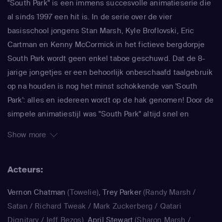
"South Park" is een immens succesvolle animatieserie die
al sinds 1997 een hit is. In de serie over de vier
basisschool jongens Stan Marsh, Kyle Broflovski, Eric
Cartman en Kenny McCormick in het fictieve bergdorpje
South Park wordt geen enkel taboe geschuwd. Dat de 8-
jarige jongetjes er een behoorlijk onbeschaafd taalgebruik
op na houden is nog het minst schokkende van 'South
Park': alles en iedereen wordt op de hak genomen! Door de
simpele animatiestijl was "South Park" altijd snel en
makkelijk te maken, waardoor de makers Trey Parker en
Show more
Matt Stone meteen konden inspringen op de actualiteit. In
de serie wordt actueel maatschappelijk commentaar
Acteurs:
afgewisseld door absurde verhaallijnen over gigantische
ballen en kutscheten. Beroemdheden komen er ook
Vernon Chatman
(Towelie)
,
Trey Parker
(Randy Marsh /
zelden ongeschonden vanaf, als zij in "South Park" worden
Satan / Richard Tweak / Mark Zuckerberg / Qatari
gepersifleerd. Zo doken Michael Jackson, Paris Hilton, Al
Dignitary / Jeff Bezos)
,
April Stewart
(Sharon Marsh /