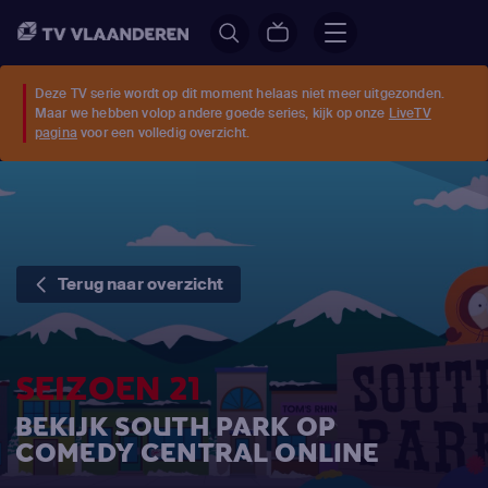
Deze TV serie wordt op dit moment helaas niet meer uitgezonden.
Maar we hebben volop andere goede series, kijk op onze
LiveTV
pagina
voor een volledig overzicht.
Terug naar overzicht
SEIZOEN 21
BEKIJK SOUTH PARK OP
COMEDY CENTRAL ONLINE