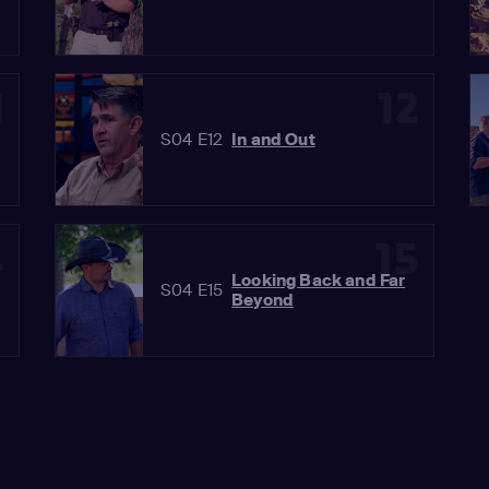
1
12
S04 E12
In and Out
4
15
Looking Back and Far
S04 E15
Beyond