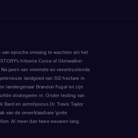
n van epische omvang te wachten als het
STORY's hitserie Curse of Skinwalker
. Na jaren van vreemde en verontrustende
sterieuze landgoed van 512 hectare in
en landeigenaar Brandon Fugal en zijn
fde strategieën in. Onder leiding van
 Bard en astrofysicus Dr. Travis Taylor
ak van de onverklaarbare 'grote
ullen. Al meer dan twee eeuwen lang
ners, verbijsterde kolonisten en zelfs