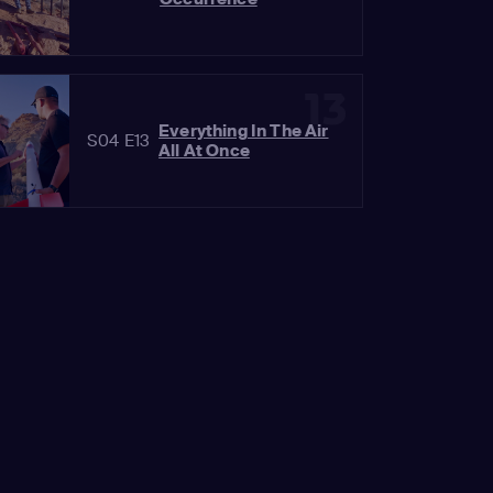
13
Everything In The Air
S04 E13
All At Once