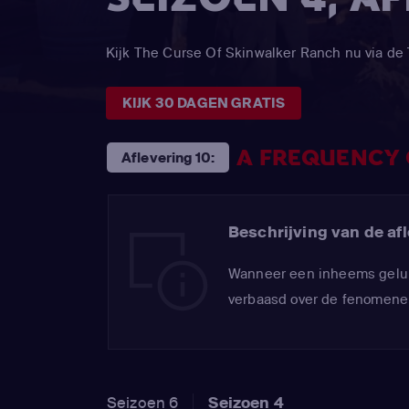
Kijk The Curse Of Skinwalker Ranch nu via 
KIJK 30 DAGEN GRATIS
A FREQUENCY
Aflevering 10:
Beschrijving van de afl
Wanneer een inheems geluid
verbaasd over de fenomenen
Seizoen 6
Seizoen 4