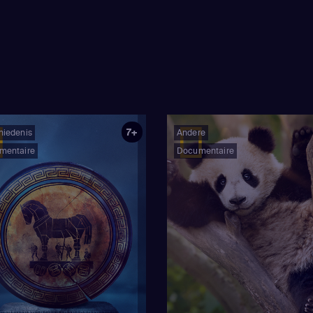
rs gesuggereerd dat intelligente
naardse oorsprong de ranch mogelijk
. In het zesde seizoen onthult het team
anwijzingen - zowel hoog in de hemel
ond - die erop wijzen dat de eeuwenoude
ten weleens op waarheid kunnen
7+
hiedenis
Andere
mentaire
Documentaire