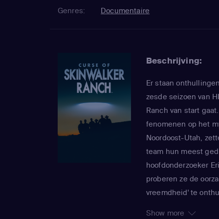
Genres:
Documentaire
Beschrijving:
Er staan onthullinge
zesde seizoen van HI
Ranch van start gaat
fenomenen op het my
Noordoost-Utah, zett
team hun meest gedur
hoofdonderzoeker Erik
proberen ze de oorza
vreemdheid' te onth
hebben inheemse inwo
Show more