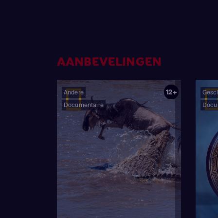
overheidsonderzoeke
entiteiten van buite
bewonen of bezoeken
schokkende nieuwe a
als diep onder de gr
AANBEVELINGEN
legendes en geruch
berusten.
12+
Andere
Gesc
Documentaire
Docu