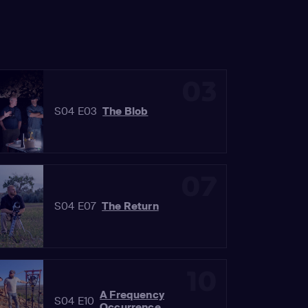
03
S04 E03
The Blob
07
S04 E07
The Return
10
A Frequency
S04 E10
Occurrence