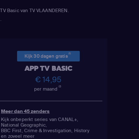
APP TV Basic van TV VLAANDEREN.
.
(1)
Kijk 30 dagen gratis
APP TV BASIC
€ 14,95
(2)
per maand
Meer dan 45 zenders
Kijk onbeperkt series van CANAL+,
National Geographic,
BBC First, Crime & Investigation, History
en zoveel meer