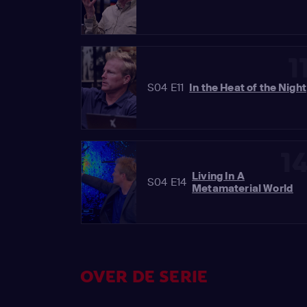
1
S04 E11
In the Heat of the Night
1
Living In A
S04 E14
Metamaterial World
OVER DE SERIE