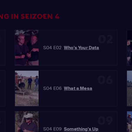
NG IN SEIZOEN 4
1
02
S04 E02
Who's Your Data
5
06
S04 E06
What a Mesa
8
09
S04 E09
Something's Up