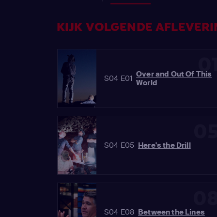
KIJK VOLGENDE AFLEVERI
0
Over and Out Of This
S04 E01
World
0
S04 E05
Here's the Drill
0
S04 E08
Between the Lines