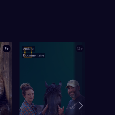
7+
12+
Andere
Documentaire