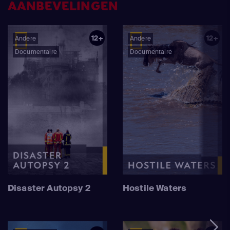
bewonen of bezoeken. In het zesde seizoen onthult het
AANBEVELINGEN
team schokkende nieuwe aanwijzingen - zowel hoog in de
hemel als diep onder de grond - die erop wijzen dat de
12+
12+
Andere
Andere
eeuwenoude legendes en geruchten weleens op
Documentaire
Documentaire
waarheid kunnen berusten.
Disaster Autopsy 2
Hostile Waters