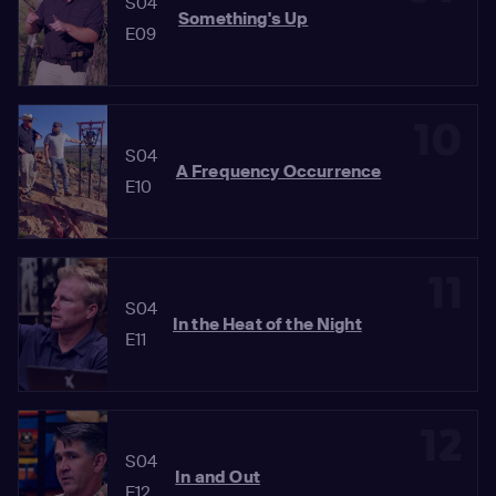
S04
Something's Up
E09
10
S04
A Frequency Occurrence
E10
11
S04
In the Heat of the Night
E11
12
S04
In and Out
E12