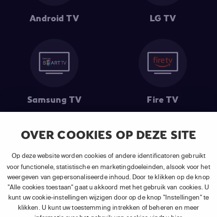
Android TV
LG TV
Samsung TV
Fire TV
OVER COOKIES OP DEZE SITE
(1) De eerste 30 dagen gratis
: Geldig op alle nieuwe abonnementen
Op deze website worden cookies of andere identificatoren gebruikt
van APP TV Light, Basic of Plus.
voor functionele, statistische en marketingdoeleinden, alsook voor het
(2) Prijs abonnement
: Incl. BTW.
weergeven van gepersonaliseerde inhoud. Door te klikken op de knop
(3) Restart & Replay
is beschikbaar voor
volgende zenders
afhankelijk
"Alle cookies toestaan" gaat u akkoord met het gebruik van cookies. U
van je gekozen pakket.
kunt uw cookie-instellingen wijzigen door op de knop "Instellingen" te
klikken. U kunt uw toestemming intrekken of beheren en meer