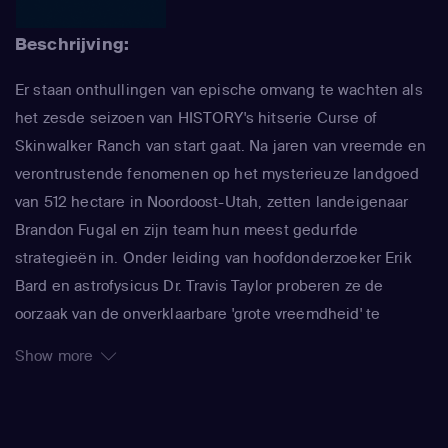
Beschrijving:
Er staan onthullingen van epische omvang te wachten als
het zesde seizoen van HISTORY's hitserie Curse of
Skinwalker Ranch van start gaat. Na jaren van vreemde en
verontrustende fenomenen op het mysterieuze landgoed
van 512 hectare in Noordoost-Utah, zetten landeigenaar
Brandon Fugal en zijn team hun meest gedurfde
strategieën in. Onder leiding van hoofdonderzoeker Erik
Bard en astrofysicus Dr. Travis Taylor proberen ze de
oorzaak van de onverklaarbare 'grote vreemdheid' te
onthullen. Al meer dan twee eeuwen lang hebben
Show more
inheemse inwoners, verbijsterde kolonisten en zelfs
overheidsonderzoekers gesuggereerd dat intelligente
entiteiten van buitenaardse oorsprong de ranch mogelijk