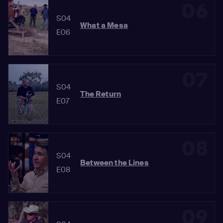
06
S04
What a Mesa
E06
07
S04
The Return
E07
08
S04
Between the Lines
E08
09