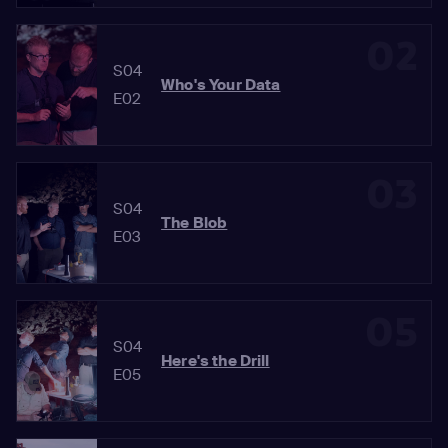
02
S04
Who's Your Data
E02
03
S04
The Blob
E03
05
S04
Here's the Drill
E05