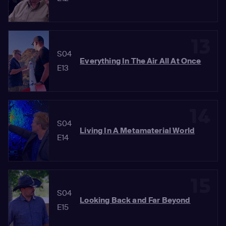
13
S04
Everything In The Air All At Once
E13
14
S04
Living In A Metamaterial World
E14
15
S04
Looking Back and Far Beyond
E15