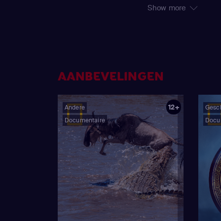
hebben inheemse inwo
Show more
overheidsonderzoeke
entiteiten van buite
bewonen of bezoeken
schokkende nieuwe a
als diep onder de gr
AANBEVELINGEN
legendes en geruch
berusten.
12+
Andere
Gesc
Documentaire
Docu