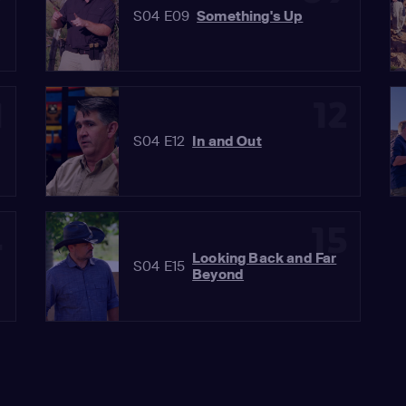
S04 E09
Something's Up
1
12
S04 E12
In and Out
4
15
Looking Back and Far
S04 E15
Beyond