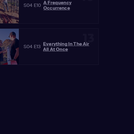
A Frequency
S04 E10
Occurrence
13
Everything In The Air
S04 E13
All At Once