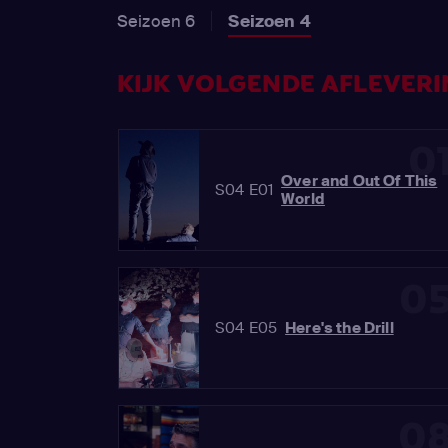
Seizoen 6
Seizoen 4
KIJK VOLGENDE AFLEVERI
0
Over and Out Of This
S04 E01
World
0
S04 E05
Here's the Drill
0