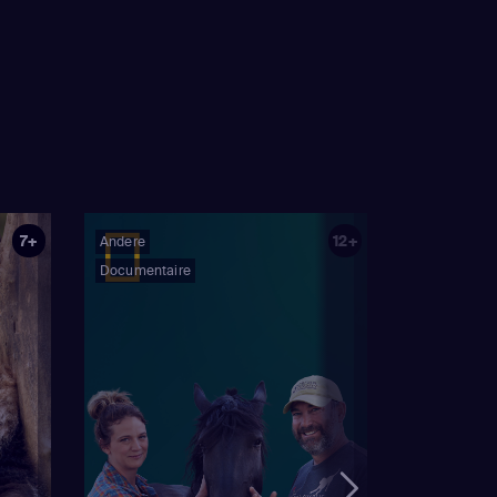
7+
12+
Andere
Documentaire