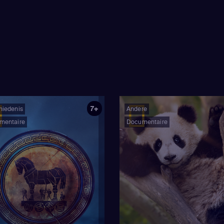
ners, verbijsterde kolonisten en zelfs
rs gesuggereerd dat intelligente
naardse oorsprong de ranch mogelijk
. In het zesde seizoen onthult het team
anwijzingen - zowel hoog in de hemel
ond - die erop wijzen dat de eeuwenoude
ten weleens op waarheid kunnen
7+
hiedenis
Andere
mentaire
Documentaire