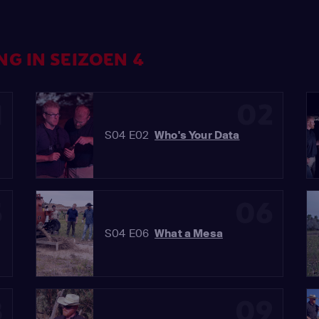
NG IN SEIZOEN 4
1
02
S04 E02
Who's Your Data
5
06
S04 E06
What a Mesa
8
09