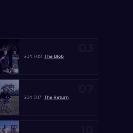
03
S04 E03
The Blob
07
S04 E07
The Return
10