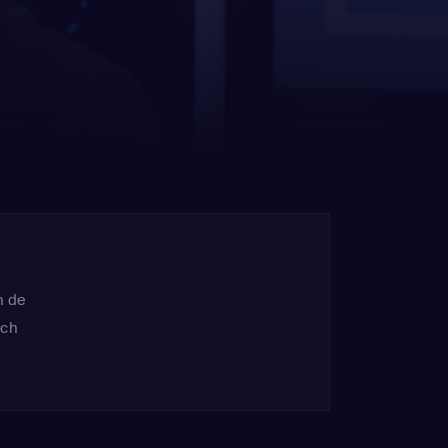
n de
ich