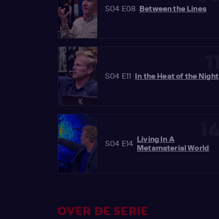
S04 E08
Between the Lines
1
S04 E11
In the Heat of the Night
1
Living In A
S04 E14
Metamaterial World
OVER DE SERIE