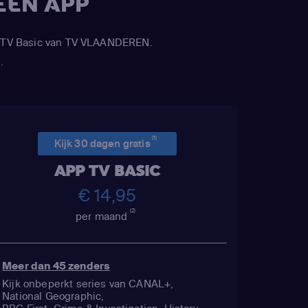
ÉÉN APP
APP TV Basic van TV VLAANDEREN.
.
(1)
Kijk 30 dagen gratis
APP TV BASIC
€ 14,95
(2)
per maand
Meer dan 45 zenders
Kijk onbeperkt series van CANAL+,
National Geographic,