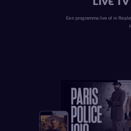
LIVE T
Een programma live of in Repla