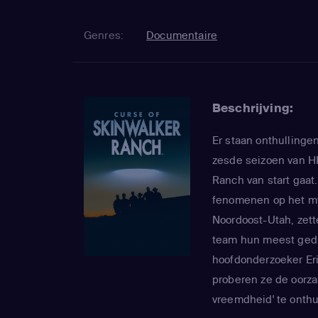
Genres:
Documentaire
Beschrijving:
Er staan onthullinge
zesde seizoen van HI
Ranch van start gaat
fenomenen op het my
Noordoost-Utah, zett
team hun meest gedur
hoofdonderzoeker Erik
proberen ze de oorza
vreemdheid' te onth