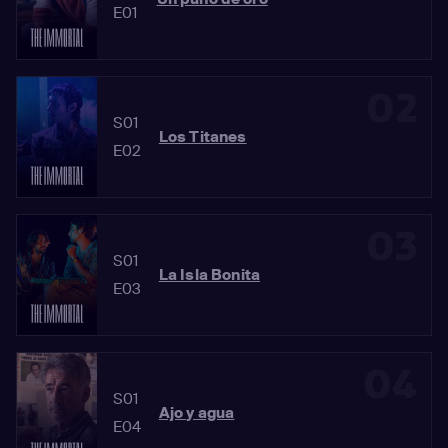
E01
02
S01
Los Titanes
E02
03
S01
La Isla Bonita
E03
04
S01
Ajo y agua
E04