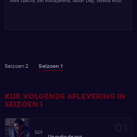
Alex Garcia
,
Jon Kortajarena
,
Jason Day
,
Teresa Riott
Seizoen 2
Seizoen 1
KIJK VOLGENDE AFLEVERING IN
SEIZOEN 1
01
S01
Un puño de oro