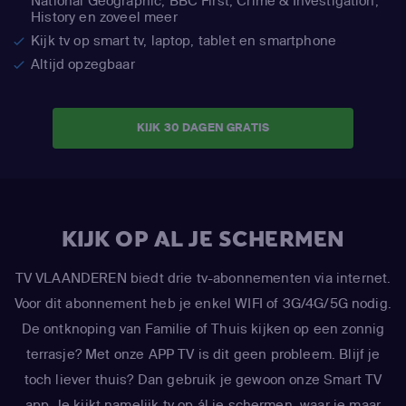
National Geographic,
BBC First, Crime & Investigation,
History en zoveel meer
Kijk tv op smart tv, laptop, tablet en smartphone
Altijd opzegbaar
KIJK 30 DAGEN GRATIS
KIJK OP AL JE SCHERMEN
TV VLAANDEREN biedt drie tv-abonnementen via internet.
Voor dit abonnement heb je enkel WIFI of 3G/4G/5G nodig.
De ontknoping van Familie of Thuis kijken op een zonnig
terrasje? Met onze APP TV is dit geen probleem. Blijf je
toch liever thuis? Dan gebruik je gewoon onze Smart TV
app. Je kijkt namelijk tv op ál je schermen, waar je maar