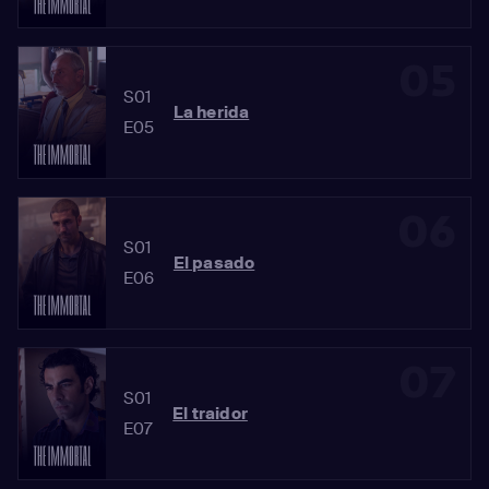
05
S01
La herida
E05
06
S01
El pasado
E06
07
S01
El traidor
E07