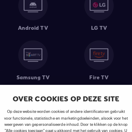
Android TV
LG TV
Samsung TV
Fire TV
OVER COOKIES OP DEZE SITE
(1) De eerste 30 dagen gratis
: Geldig op alle nieuwe abonnementen
Op deze website worden cookies of andere identificatoren gebruikt
van APP TV Light, Basic of Plus.
voor functionele, statistische en marketingdoeleinden, alsook voor het
(2) Prijs abonnement
: Incl. BTW.
weergeven van gepersonaliseerde inhoud. Door te klikken op de knop
(3) Restart & Replay
is beschikbaar voor
volgende zenders
afhankelijk
"Alle cookies toestaan" gaat u akkoord met het gebruik van cookies. U