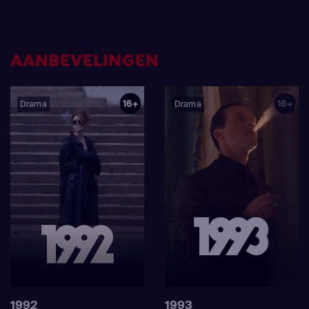
geïnspireerd op zijn heerschappij en de stad die hem keer
op keer zag sterven.
AANBEVELINGEN
16+
16+
Drama
Drama
1992
1993