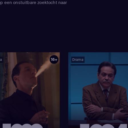
op een onstuitbare zoektocht naar
16+
a
Drama