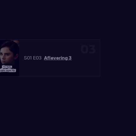
03
S01 E03
Aflevering 3