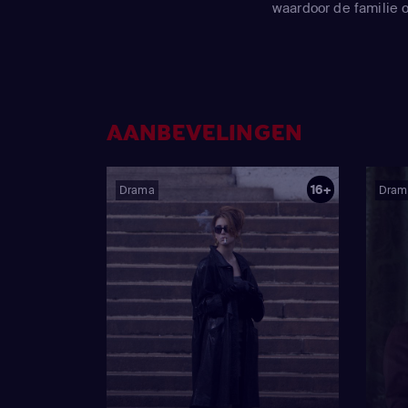
waardoor de familie 
verzoening gaat.
AANBEVELINGEN
16+
Drama
Dram