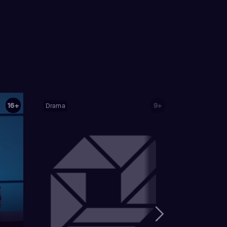
16+
9+
Drama