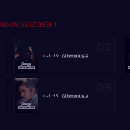
G IN SEIZOEN 1
1
02
S01 E02
Aflevering 2
4
05
S01 E05
Aflevering 5