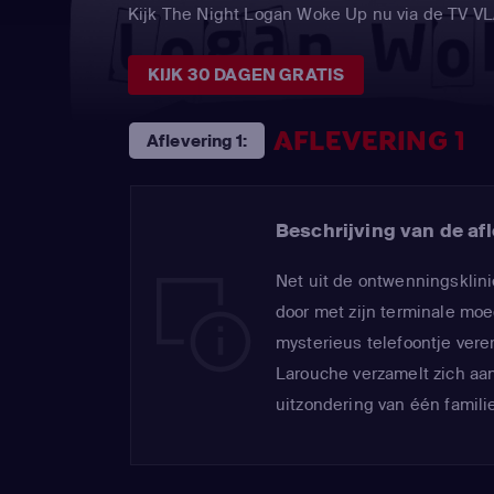
Kijk The Night Logan Woke Up nu via de TV
KIJK 30 DAGEN GRATIS
AFLEVERING 1
Aflevering 1:
Beschrijving van de afl
Net uit de ontwenningsklinie
door met zijn terminale mo
mysterieus telefoontje verer
Larouche verzamelt zich aa
uitzondering van één familie