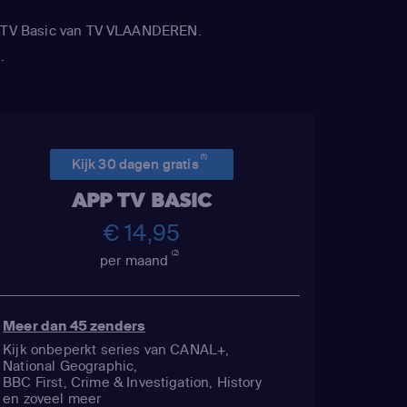
APP TV Basic van TV VLAANDEREN.
.
(1)
Kijk 30 dagen gratis
APP TV BASIC
€ 14,95
(2)
per maand
Meer dan 45 zenders
Kijk onbeperkt series van CANAL+,
National Geographic,
BBC First, Crime & Investigation, History
en zoveel meer