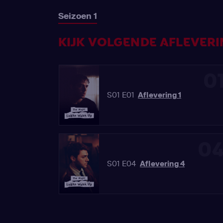
Seizoen 1
KIJK VOLGENDE AFLEVERIN
0
S01 E01
Aflevering 1
0
S01 E04
Aflevering 4