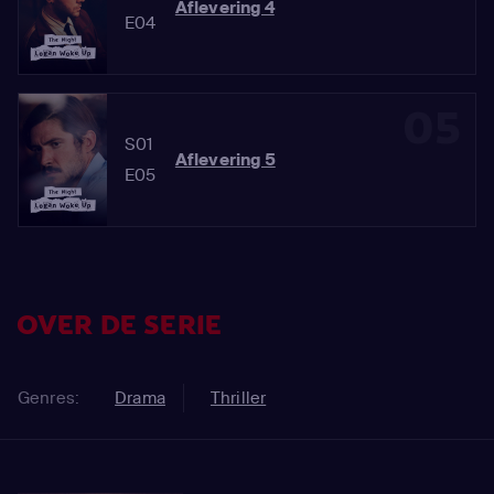
Aflevering 4
E04
05
S01
Aflevering 5
E05
OVER DE SERIE
Genres:
Drama
Thriller