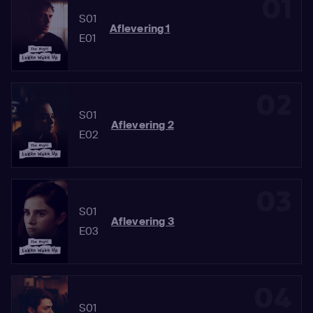
01
S01
Aflevering 1
E01
02
S01
Aflevering 2
E02
03
S01
Aflevering 3
E03
04
S01