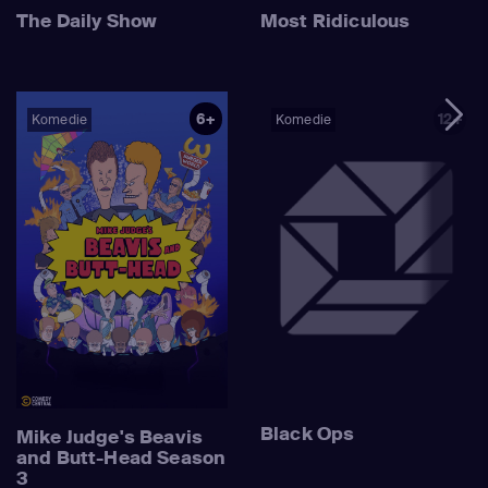
The Daily Show
Most Ridiculous
6+
12+
Komedie
Komedie
Black Ops
Mike Judge's Beavis
and Butt-Head Season
3