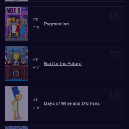
16
S11
Pygmoelian
E16
17
S11
Bart to the Future
E17
18
S11
Days of Wine and D'oh'ses
E18