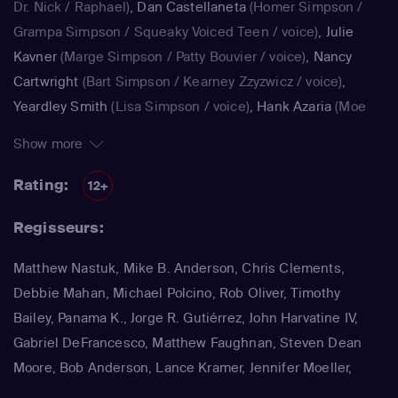
Dr. Nick / Raphael)
,
Dan Castellaneta
(Homer Simpson /
Grampa Simpson / Squeaky Voiced Teen / voice)
,
Julie
Kavner
(Marge Simpson / Patty Bouvier / voice)
,
Nancy
Cartwright
(Bart Simpson / Kearney Zzyzwicz / voice)
,
Yeardley Smith
(Lisa Simpson / voice)
,
Hank Azaria
(Moe
Szyslak / Kirk Van Houten / Comic Book Guy / Raphael /
Show more
Lawyer / Lifeguard / Very Tall Man / voice)
,
Dan
Castellaneta
(Homer Simpson / Kodos)
,
Nancy Cartwright
Rating:
12+
(Bart Simpson)
,
Hank Azaria
(Luigi Risotto / Kirk Van
Regisseurs:
Houten / Clancy Wiggum / Snake Jailbird / Maximilian von
Wonthelm)
,
Dan Castellaneta
(Homer Simpson / Barney
Matthew Nastuk, Mike B. Anderson, Chris Clements,
Gumble / Sideshow Mel / Hans Moleman / Mayor Quimby)
,
Debbie Mahan, Michael Polcino, Rob Oliver, Timothy
Julie Kavner
(Marge Simpson / Patty Bouvier / Selma
Bailey, Panama K., Jorge R. Gutiérrez, John Harvatine IV,
Bouvier)
,
Nancy Cartwright
(Bart Simpson / Ralph Wiggum
Gabriel DeFrancesco, Matthew Faughnan, Steven Dean
/ Nelson Muntz)
,
Hank Azaria
(Cletus Spuckler / Kirk Van
Moore, Bob Anderson, Lance Kramer, Jennifer Moeller,
Houten / Clancy Wiggum / Gary Chalmers / Moe Szyslak /
Wesley Archer, Jim Reardon, Rich Moore, Matt Groening