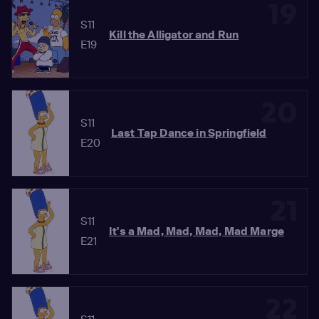
19
S11
Kill the Alligator and Run
E19
20
S11
Last Tap Dance in Springfield
E20
21
S11
It's a Mad, Mad, Mad, Mad Marge
E21
22