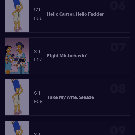
06
S11
Hello Gutter, Hello Fadder
E06
07
S11
Eight Misbehavin'
E07
08
S11
Take My Wife, Sleaze
E08
09
S11