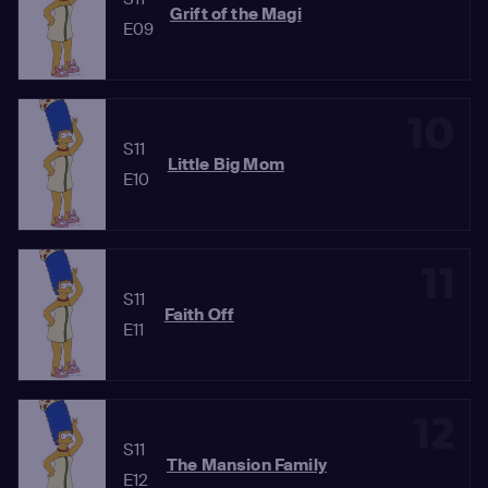
Grift of the Magi
E09
10
S11
Little Big Mom
E10
11
S11
Faith Off
E11
12
S11
The Mansion Family
E12