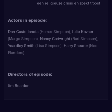
een religieuze crisis en zoekt troost
bij God. In de kerk ontmoet hij de
aantrekkelijke en christelijk
Actors in episode:
georiënteerde rockzangeres Rachel
Jordan en wordt al snel verliefd op
Dan Castellaneta
(Homer Simpson)
,
Julie Kavner
haar...
(Marge Simpson)
,
Nancy Cartwright
(Bart Simpson)
,
Yeardley Smith
(Lisa Simpson)
,
Harry Shearer
(Ned
Flanders)
Directors of episode:
Jim Reardon