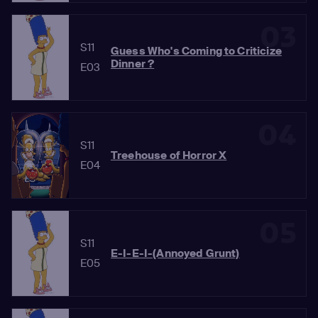
03
S11
Guess Who's Coming to Criticize
Dinner ?
E03
04
S11
Treehouse of Horror X
E04
05
S11
E-I-E-I-(Annoyed Grunt)
E05