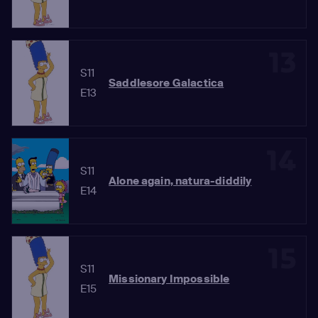
13
S11
Saddlesore Galactica
E13
14
S11
Alone again, natura-diddily
E14
15
S11
Missionary Impossible
E15