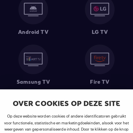
Android TV
LG TV
Samsung TV
Fire TV
OVER COOKIES OP DEZE SITE
(1) De eerste 30 dagen gratis
: Geldig op alle nieuwe abonnementen
Op deze website worden cookies of andere identificatoren gebruikt
van APP TV Light, Basic of Plus.
voor functionele, statistische en marketingdoeleinden, alsook voor het
(2) Prijs abonnement
: Incl. BTW.
weergeven van gepersonaliseerde inhoud. Door te klikken op de knop