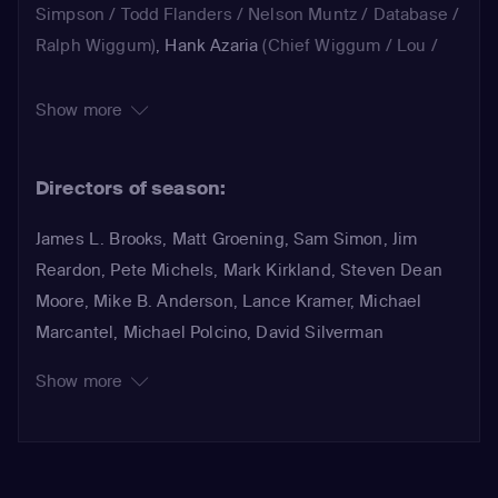
Simpson / Todd Flanders / Nelson Muntz / Database /
Ralph Wiggum)
,
Hank Azaria
(Chief Wiggum / Lou /
Kirk Van Houten / Apu Nahasapeemapetilon /
Drederick Tatum / Carl / Pyro / Moe Szyslak / Captain
Show more
McAllister)
,
Dan Castellaneta
(Homer Simpson / Rich
Texan / Barney Gumble)
,
Julie Kavner
(Marge Simpson
Directors of season:
/ Patty Bouvier)
,
Nancy Cartwright
(Bart Simpson /
Ralph Wiggum)
,
Hank Azaria
(Tour Guide #1 / Moe
James L. Brooks, Matt Groening, Sam Simon, Jim
Szyslak / 'Editor-in-Chimp' Reporter / Carl / Drederick
Reardon, Pete Michels, Mark Kirkland, Steven Dean
Tatum / Clerk / Chef / Comic Book Guy / Chief
Moore, Mike B. Anderson, Lance Kramer, Michael
Wiggum / Crazy Old Man / George Wilson / Disco Stu
Marcantel, Michael Polcino, David Silverman
/ Apu Nahasapeemapetilon / Marriage Counsellor /
Show more
Captain McAllister / Luigi)
,
Dan Castellaneta
(Homer
Simpson / Stuart / Hans Moleman / Large Gay Military
Man)
,
Nancy Cartwright
(Bart Simpson / Maggie
Simpson)
,
Hank Azaria
(Julio / Moe Szyslak / Chief