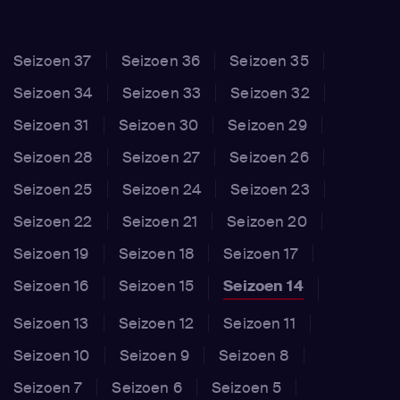
Wiggum / Carl)
,
Dan Castellaneta
(Homer Simpson /
Krusty the Klown / Groundskeeper Willie / Grampa
Seizoen 37
Seizoen 36
Seizoen 35
Simpson / Museum Janitor / Mayor Quimby /
Astronomer / Louie / Tram Conductor / Sideshow Mel
Seizoen 34
Seizoen 33
Seizoen 32
/ 'I'm not angry any more!')
,
Julie Kavner
(Marge
Seizoen 31
Seizoen 30
Seizoen 29
Simpson / Selma Bouvier)
,
Nancy Cartwright
(Bart
Seizoen 28
Seizoen 27
Seizoen 26
Simpson / Nelson Muntz / Kearney / Ralph Wiggum /
Maggie Simpson)
,
Hank Azaria
(Wiseguy / Professor
Seizoen 25
Seizoen 24
Seizoen 23
Frink / Captain McAllister / Luigi / Moe Szyslak / Carl
Seizoen 22
Seizoen 21
Seizoen 20
/ Palm Reader / Chief Wiggum / Lou / Jimmy the
Seizoen 19
Seizoen 18
Seizoen 17
Snitch / Alien)
,
Dan Castellaneta
(Homer Simpson /
Seizoen 16
Seizoen 15
Seizoen 14
Itchy / Hans Moleman / Mouse Paramedic / Worker /
Lego Land Capitol Dome / Lego Land Tourist)
Seizoen 13
Seizoen 12
Seizoen 11
Seizoen 10
Seizoen 9
Seizoen 8
Seizoen 7
Seizoen 6
Seizoen 5