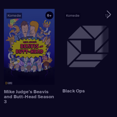
6+
12+
Komedie
Komedie
Black Ops
Mike Judge's Beavis
and Butt-Head Season
3