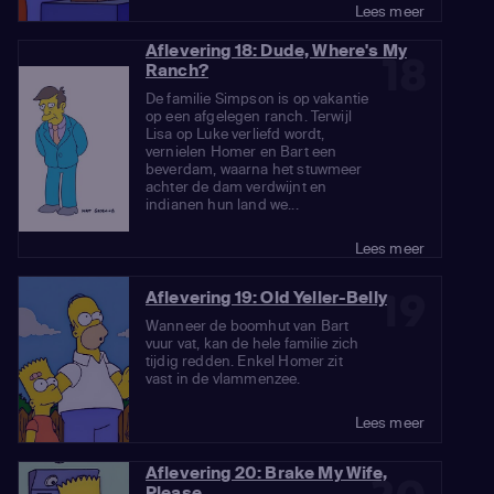
Lees meer
Aflevering 18: Dude, Where's My
18
Ranch?
De familie Simpson is op vakantie
op een afgelegen ranch. Terwijl
Lisa op Luke verliefd wordt,
vernielen Homer en Bart een
beverdam, waarna het stuwmeer
achter de dam verdwijnt en
indianen hun land we...
Lees meer
19
Aflevering 19: Old Yeller-Belly
Wanneer de boomhut van Bart
vuur vat, kan de hele familie zich
tijdig redden. Enkel Homer zit
vast in de vlammenzee.
Lees meer
Aflevering 20: Brake My Wife,
Please