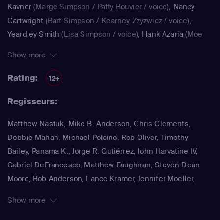
Kavner
(Marge Simpson / Patty Bouvier / voice)
,
Nancy
Cartwright
(Bart Simpson / Kearney Zzyzwicz / voice)
,
Yeardley Smith
(Lisa Simpson / voice)
,
Hank Azaria
(Moe
Szyslak / Kirk Van Houten / Comic Book Guy / Raphael /
Show more
Lawyer / Lifeguard / Very Tall Man / voice)
,
Dan
Castellaneta
(Homer Simpson / Kodos)
,
Nancy Cartwright
Rating:
12+
(Bart Simpson)
,
Hank Azaria
(Luigi Risotto / Kirk Van
Regisseurs:
Houten / Clancy Wiggum / Snake Jailbird / Maximilian von
Wonthelm)
,
Dan Castellaneta
(Homer Simpson / Barney
Matthew Nastuk, Mike B. Anderson, Chris Clements,
Gumble / Sideshow Mel / Hans Moleman / Mayor Quimby)
,
Debbie Mahan, Michael Polcino, Rob Oliver, Timothy
Julie Kavner
(Marge Simpson / Patty Bouvier / Selma
Bailey, Panama K., Jorge R. Gutiérrez, John Harvatine IV,
Bouvier)
,
Nancy Cartwright
(Bart Simpson / Ralph Wiggum
Gabriel DeFrancesco, Matthew Faughnan, Steven Dean
/ Nelson Muntz)
,
Hank Azaria
(Cletus Spuckler / Kirk Van
Moore, Bob Anderson, Lance Kramer, Jennifer Moeller,
Houten / Clancy Wiggum / Gary Chalmers / Moe Szyslak /
Wesley Archer, Jim Reardon, Rich Moore, Matt Groening
Comic Book Guy)
,
Dan Castellaneta
(Homer Simpson /
Show more
Grampa Simpson / Barney Gumble / Krusty the Clown /