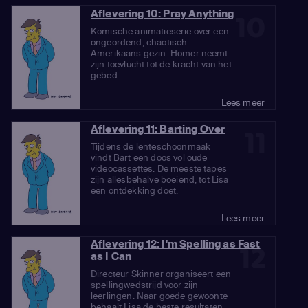
Aflevering 10: Pray Anything
10
Komische animatieserie over een
ongeordend, chaotisch
Amerikaans gezin. Homer neemt
zijn toevlucht tot de kracht van het
gebed.
Lees meer
Aflevering 11: Barting Over
11
Tijdens de lenteschoonmaak
vindt Bart een doos vol oude
videocassettes. De meeste tapes
zijn allesbehalve boeiend, tot Lisa
een ontdekking doet.
Lees meer
Aflevering 12: I'm Spelling as Fast
12
as I Can
Directeur Skinner organiseert een
spellingwedstrijd voor zijn
leerlingen. Naar goede gewoonte
behaalt Lisa de beste resultaten.