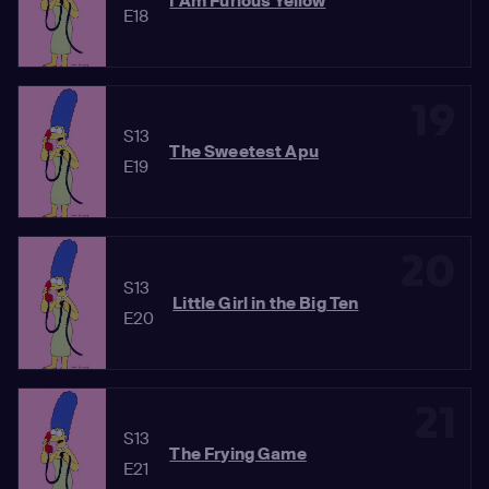
I Am Furious Yellow
E18
19
S13
The Sweetest Apu
E19
20
S13
Little Girl in the Big Ten
E20
21
S13
The Frying Game
E21