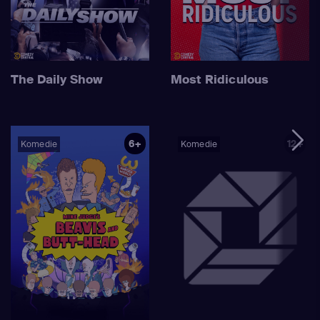
The Daily Show
Most Ridiculous
6+
12+
Komedie
Komedie