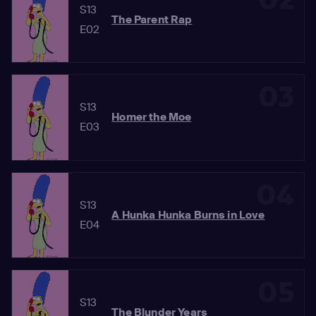
S13
The Parent Rap
E02
03
S13
Homer the Moe
E03
04
S13
A Hunka Hunka Burns in Love
E04
05
S13
The Blunder Years