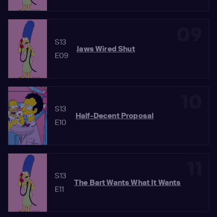
09
S13
Jaws Wired Shut
E09
10
S13
Half-Decent Proposal
E10
11
S13
The Bart Wants What It Wants
E11