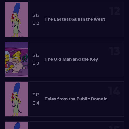
12
S13
The Lastest Gun in the West
E12
13
S13
The Old Man and the Key
E13
14
S13
Tales from the Public Domain
E14