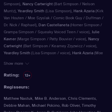
Simpson)
,
Nancy Cartwright
(Bart Simpson / Nelson
Muntz)
,
Yeardley Smith
(Lisa Simpson)
,
Hank Azaria
(Kirk
Van Houten / Moe Szyslak / Comic Book Guy / Duffman /
Dr. Nick / Raphael)
,
Dan Castellaneta
(Homer Simpson /
Grampa Simpson / Squeaky Voiced Teen / voice)
,
Julie
Kavner
(Marge Simpson / Patty Bouvier / voice)
,
Nancy
Cartwright
(Bart Simpson / Kearney Zzyzwicz / voice)
,
Yeardley Smith
(Lisa Simpson / voice)
,
Hank Azaria
(Moe
Szyslak / Kirk Van Houten / Comic Book Guy / Raphael /
Show more
Lawyer / Lifeguard / Very Tall Man / voice)
,
Dan
Castellaneta
(Homer Simpson / Kodos)
,
Nancy Cartwright
Rating:
12+
(Bart Simpson)
,
Hank Azaria
(Luigi Risotto / Kirk Van
Regisseurs:
Houten / Clancy Wiggum / Snake Jailbird / Maximilian von
Wonthelm)
,
Dan Castellaneta
(Homer Simpson / Barney
Matthew Nastuk, Mike B. Anderson, Chris Clements,
Gumble / Sideshow Mel / Hans Moleman / Mayor Quimby)
,
Debbie Mahan, Michael Polcino, Rob Oliver, Timothy
Julie Kavner
(Marge Simpson / Patty Bouvier / Selma