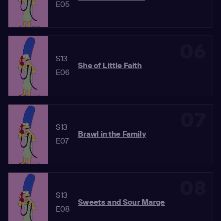
E05
06
S13
She of Little Faith
E06
07
S13
Brawl in the Family
E07
08
S13
Sweets and Sour Marge
E08