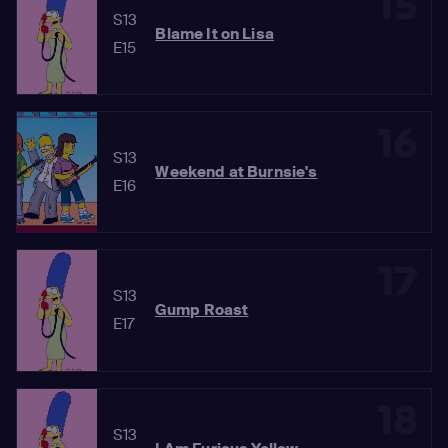
15
S13
Blame It on Lisa
E15
16
S13
Weekend at Burnsie's
E16
17
S13
Gump Roast
E17
18
S13