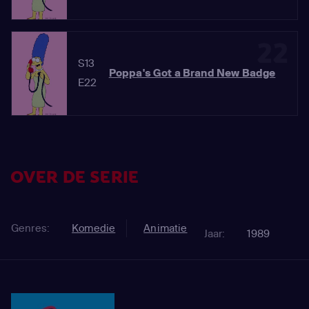
22
S13
Poppa's Got a Brand New Badge
E22
OVER DE SERIE
Genres:
Komedie
Animatie
Jaar:
1989