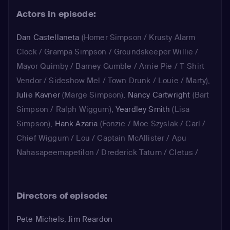
Actors in episode:
Dan Castellaneta
(Homer Simpson / Krusty Alarm
Clock / Grampa Simpson / Groundskeeper Willie /
Mayor Quimby / Barney Gumble / Arnie Pie / T-Shirt
Vendor / Sideshow Mel / Town Drunk / Louie / Marty)
,
Julie Kavner
(Marge Simpson)
,
Nancy Cartwright
(Bart
Simpson / Ralph Wiggum)
,
Yeardley Smith
(Lisa
Simpson)
,
Hank Azaria
(Fonzie / Moe Szyslak / Carl /
Chief Wiggum / Lou / Captain McAllister / Apu
Nahasapeemapetilon / Drederick Tatum / Cletus /
Wooly Bully Clerk / Snake / Silent Alarm Voice / Luigi
/ Comic Book Guy / Johnny Tightlips)
Directors of episode:
Pete Michels, Jim Reardon