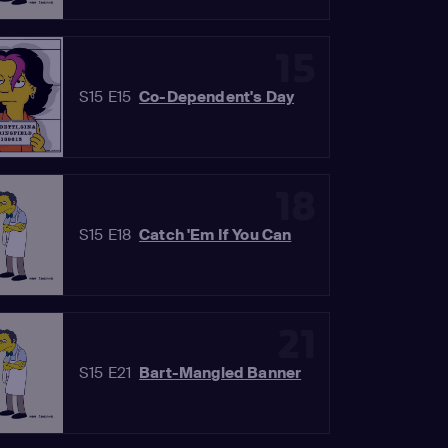
15
S15 E15
Co-Dependent's Day
18
S15 E18
Catch 'Em If You Can
21
S15 E21
Bart-Mangled Banner