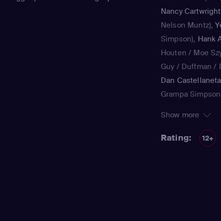
Nancy Cartwright
Nelson Muntz)
,
Y
Simpson)
,
Hank A
Houten / Moe Sz
Guy / Duffman / D
Dan Castellanet
Grampa Simpson 
Teen / voice)
,
Jul
Show more
Simpson / Patty B
Nancy Cartwright
Rating:
12+
Kearney Zzyzwicz 
Smith
(Lisa Simps
Azaria
(Moe Szysl
Houten / Comic 
/ Lawyer / Lifegu
/ voice)
,
Dan Cast