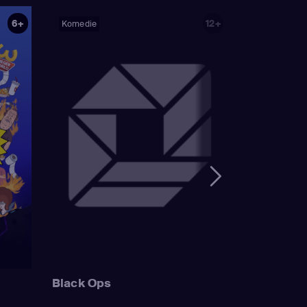
)
,
Nancy Cartwright
6+
12+
Komedie
ank Azaria
(Luigi
n Houten / Clancy
ailbird /
Wonthelm)
,
Dan
mer Simpson /
 Sideshow Mel /
Mayor Quimby)
,
ge Simpson / Patty
Bouvier)
,
Nancy
Simpson / Ralph
 Muntz)
,
Hank
uckler / Kirk Van
 Wiggum / Gary
Black Ops
Szyslak / Comic
astellaneta