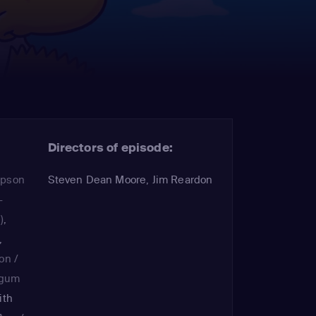
Directors of episode:
mpson
Steven Dean Moore, Jim Reardon
-
)
,
,
on /
ggum
ith