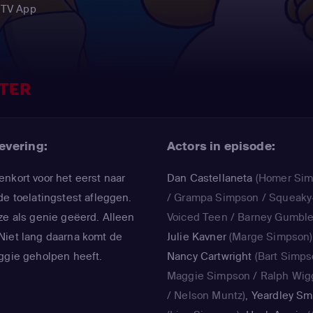
 TV App
TER
evering:
Actors in episode:
nkort voor het eerst naar
Dan Castellaneta
(Homer Si
de toelatingstest afleggen.
/ Grampa Simpson / Squeaky
ze als genie geëerd. Alleen
Voiced Teen / Barney Gumble
n. Niet lang daarna komt de
Julie Kavner
(Marge Simpson)
ggie geholpen heeft.
Nancy Cartwright
(Bart Simps
Maggie Simpson / Ralph Wi
/ Nelson Muntz)
,
Yeardley Sm