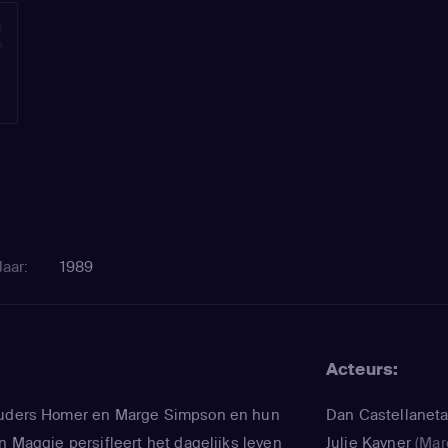
2
Jaar:
1989
Acteurs:
ouders Homer en Marge Simpson en hun
Dan Castellanet
n Maggie persifleert het dagelijks leven
Julie Kavner
(Mar