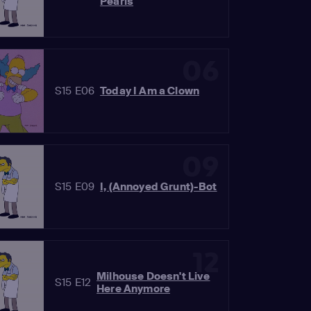
Pearls
06
S15 E06
Today I Am a Clown
09
S15 E09
I, (Annoyed Grunt)-Bot
12
Milhouse Doesn't Live
S15 E12
Here Anymore