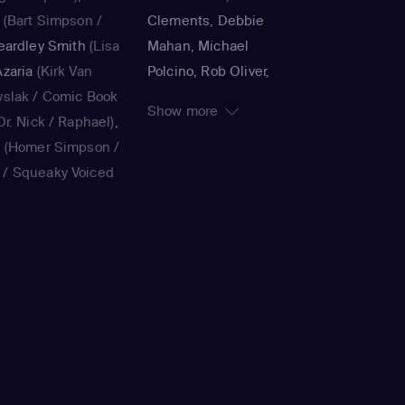
(Bart Simpson /
Clements, Debbie
eardley Smith
(Lisa
Mahan, Michael
zaria
(Kirk Van
Polcino, Rob Oliver,
yslak / Comic Book
Timothy Bailey, Panama
Show more
r. Nick / Raphael)
,
K., Jorge R. Gutiérrez,
a
(Homer Simpson /
John Harvatine IV,
/ Squeaky Voiced
Gabriel DeFrancesco,
ie Kavner
(Marge
Matthew Faughnan,
ouvier / voice)
,
Steven Dean Moore,
(Bart Simpson /
Bob Anderson, Lance
/ voice)
,
Yeardley
Kramer, Jennifer
on / voice)
,
Hank
Moeller, Wesley Archer,
ak / Kirk Van
Jim Reardon, Rich
Book Guy / Raphael
Moore, Matt Groening
ard / Very Tall Man
ellaneta
(Homer