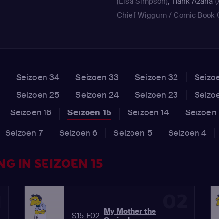
(Lisa Simpson)
,
Hank Azaria
(
Chief Wiggum / Comic Book 
Lou / Moe Szyslak)
Seizoen 34
Seizoen 33
Seizoen 32
Seizo
Seizoen 25
Seizoen 24
Seizoen 23
Seizo
Seizoen 16
Seizoen 15
Seizoen 14
Seizoen 
Seizoen 7
Seizoen 6
Seizoen 5
Seizoen 4
G IN SEIZOEN 15
1
02
My Mother the
S15 E02