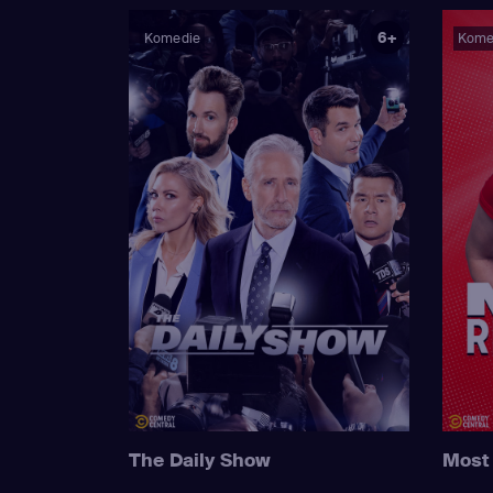
6+
Komedie
Kome
The Daily Show
Most 