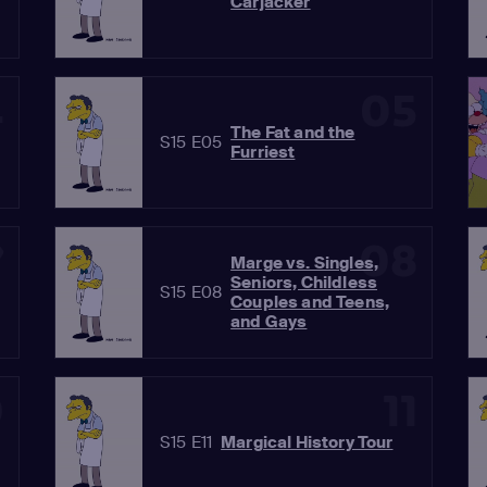
Carjacker
4
05
The Fat and the
S15 E05
Furriest
7
08
Marge vs. Singles,
Seniors, Childless
S15 E08
Couples and Teens,
and Gays
0
11
S15 E11
Margical History Tour