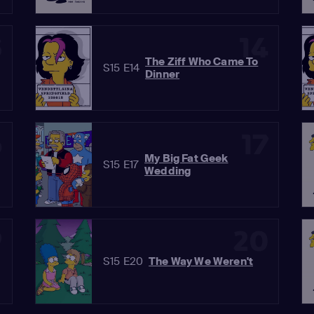
3
14
The Ziff Who Came To
S15 E14
Dinner
6
17
My Big Fat Geek
S15 E17
Wedding
9
20
S15 E20
The Way We Weren't