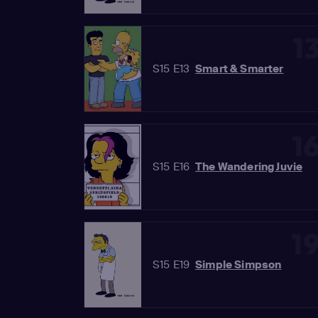
1
S15 E13
Smart & Smarter
1
S15 E16
The Wandering Juvie
1
S15 E19
Simple Simpson