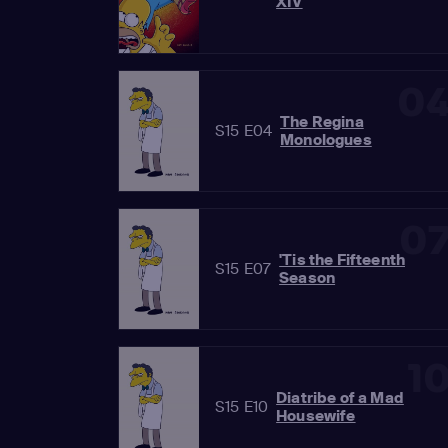
XIV
0
The Regina
S15 E04
Monologues
0
'Tis the Fifteenth
S15 E07
Season
1
Diatribe of a Mad
S15 E10
Housewife