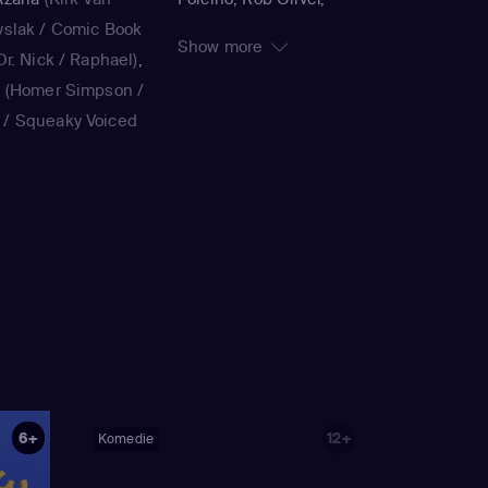
yslak / Comic Book
Timothy Bailey, Panama
Show more
r. Nick / Raphael)
,
K., Jorge R. Gutiérrez,
a
(Homer Simpson /
John Harvatine IV,
/ Squeaky Voiced
Gabriel DeFrancesco,
ie Kavner
(Marge
Matthew Faughnan,
ouvier / voice)
,
Steven Dean Moore,
(Bart Simpson /
Bob Anderson, Lance
/ voice)
,
Yeardley
Kramer, Jennifer
on / voice)
,
Hank
Moeller, Wesley Archer,
ak / Kirk Van
Jim Reardon, Rich
Book Guy / Raphael
Moore, Matt Groening
ard / Very Tall Man
ellaneta
(Homer
)
,
Nancy Cartwright
6+
12+
Komedie
ank Azaria
(Luigi
n Houten / Clancy