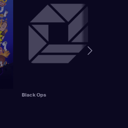
ailbird /
Wonthelm)
,
Dan
mer Simpson /
 Sideshow Mel /
Mayor Quimby)
,
ge Simpson / Patty
Bouvier)
,
Nancy
Simpson / Ralph
 Muntz)
,
Hank
uckler / Kirk Van
 Wiggum / Gary
Black Ops
Szyslak / Comic
astellaneta
 / Grampa Simpson
/ Krusty the Clown
/ Hans Moleman /