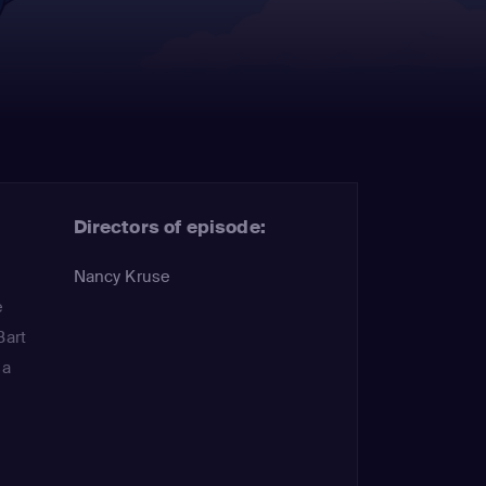
Directors of episode:
Nancy Kruse
e
Bart
sa
d