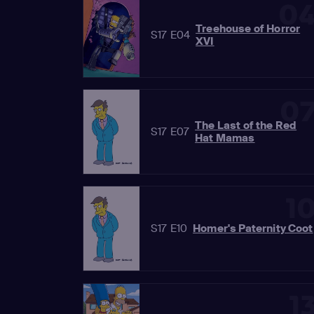
0
Treehouse of Horror
S17 E04
XVI
0
The Last of the Red
S17 E07
Hat Mamas
1
S17 E10
Homer's Paternity Coot
1