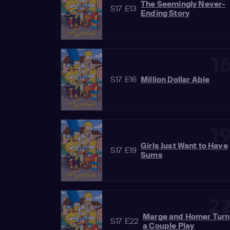
The Seemingly Never-
S17 E13
Ending Story
1
S17 E16
Million Dollar Abie
1
Girls Just Want to Have
S17 E19
Sums
2
Marge and Homer Turn
S17 E22
a Couple Play