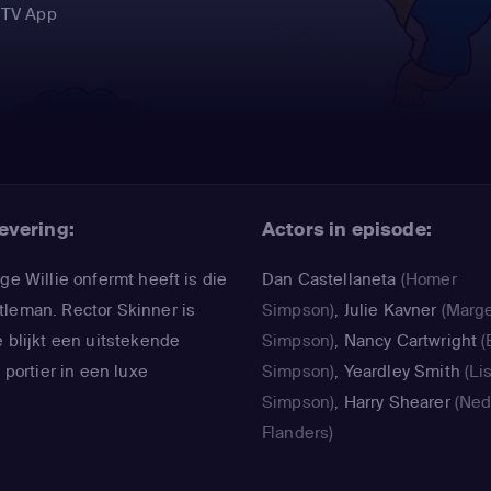
 TV App
Y
evering:
Actors in episode:
ge Willie onfermt heeft is die
Dan Castellaneta
(Homer
tleman. Rector Skinner is
Simpson)
,
Julie Kavner
(Marg
e blijkt een uitstekende
Simpson)
,
Nancy Cartwright
(
 portier in een luxe
Simpson)
,
Yeardley Smith
(Li
Simpson)
,
Harry Shearer
(Ne
Flanders)