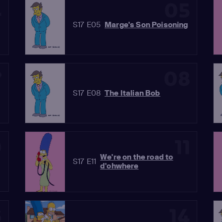
4
05
S17 E05
Marge's Son Poisoning
7
08
S17 E08
The Italian Bob
0
11
We're on the road to
S17 E11
d'ohwhere
3
14