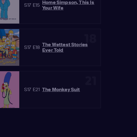
Home Simpson, This Is
S17 E15
Your Wife
18
The Wettest Stories
S17 E18
Ever Told
21
S17 E21
The Monkey Suit