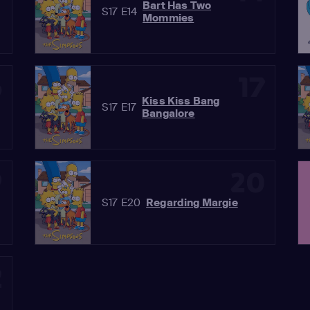
Bart Has Two
S17 E14
Mommies
6
17
Kiss Kiss Bang
S17 E17
Bangalore
9
20
S17 E20
Regarding Margie
2