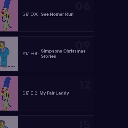
06
S17 E06
See Homer Run
09
Simpsons Christmas
S17 E09
Stories
12
S17 E12
My Fair Laddy
15