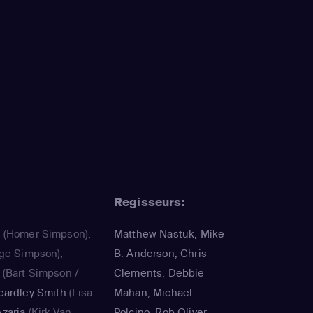
Regisseurs:
a
(Homer Simpson)
,
Matthew Nastuk, Mike
ge Simpson)
,
B. Anderson, Chris
(Bart Simpson /
Clements, Debbie
eardley Smith
(Lisa
Mahan, Michael
zaria
(Kirk Van
Polcino, Rob Oliver,