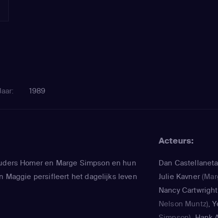
Jaar:
1989
Acteurs:
ouders Homer en Marge Simpson en hun
Dan Castellanet
n Maggie persifleert het dagelijks leven
Julie Kavner
(Mar
Nancy Cartwright
Nelson Muntz)
,
Y
Simpson)
,
Hank A