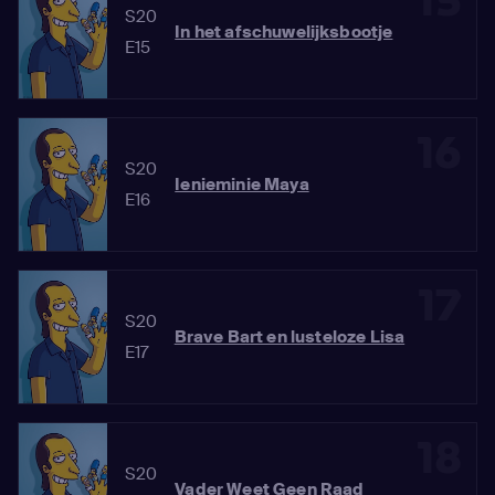
15
S20
In het afschuwelijksbootje
E15
16
S20
Ienieminie Maya
E16
17
S20
Brave Bart en lusteloze Lisa
E17
18
S20
Vader Weet Geen Raad