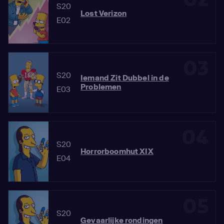
S20
Lost Verizon
E02
03
S20
Iemand Zit Dubbel in de
Problemen
E03
04
S20
Horrorboomhut XIX
E04
05
S20
Gevaarlijke rondingen