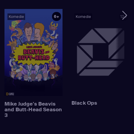
6+
12+
Komedie
Komedie
Black Ops
Mike Judge's Beavis
and Butt-Head Season
3