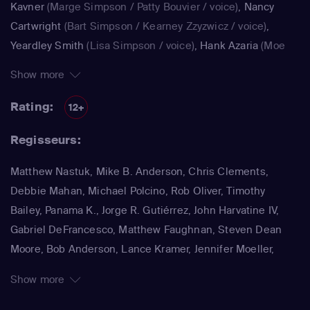
Kavner
(Marge Simpson / Patty Bouvier / voice)
,
Nancy
Cartwright
(Bart Simpson / Kearney Zzyzwicz / voice)
,
Yeardley Smith
(Lisa Simpson / voice)
,
Hank Azaria
(Moe
Szyslak / Kirk Van Houten / Comic Book Guy / Raphael /
Show more
Lawyer / Lifeguard / Very Tall Man / voice)
,
Dan
Castellaneta
(Homer Simpson / Kodos)
,
Nancy Cartwright
Rating:
12+
(Bart Simpson)
,
Hank Azaria
(Luigi Risotto / Kirk Van
Regisseurs:
Houten / Clancy Wiggum / Snake Jailbird / Maximilian von
Wonthelm)
,
Dan Castellaneta
(Homer Simpson / Barney
Matthew Nastuk, Mike B. Anderson, Chris Clements,
Gumble / Sideshow Mel / Hans Moleman / Mayor Quimby)
,
Debbie Mahan, Michael Polcino, Rob Oliver, Timothy
Julie Kavner
(Marge Simpson / Patty Bouvier / Selma
Bailey, Panama K., Jorge R. Gutiérrez, John Harvatine IV,
Bouvier)
,
Nancy Cartwright
(Bart Simpson / Ralph Wiggum
Gabriel DeFrancesco, Matthew Faughnan, Steven Dean
/ Nelson Muntz)
,
Hank Azaria
(Cletus Spuckler / Kirk Van
Moore, Bob Anderson, Lance Kramer, Jennifer Moeller,
Houten / Clancy Wiggum / Gary Chalmers / Moe Szyslak /
Wesley Archer, Jim Reardon, Rich Moore, Matt Groening
Comic Book Guy)
,
Dan Castellaneta
(Homer Simpson /
Show more
Grampa Simpson / Barney Gumble / Krusty the Clown /