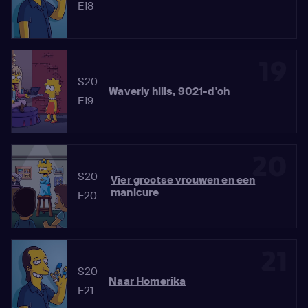
E18
19
S20
Waverly hills, 9021-d'oh
E19
20
S20
Vier grootse vrouwen en een
manicure
E20
21
S20
Naar Homerika
E21