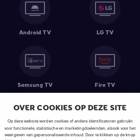
Android TV
LG TV
Samsung TV
Fire TV
OVER COOKIES OP DEZE SITE
(1) De eerste 30 dagen gratis
: Geldig op alle nieuwe abonnementen
Op deze website worden cookies of andere identificatoren gebruikt
van APP TV Light, Basic of Plus.
voor functionele, statistische en marketingdoeleinden, alsook voor het
(2) Prijs abonnement
: Incl. BTW.
weergeven van gepersonaliseerde inhoud. Door te klikken op de knop