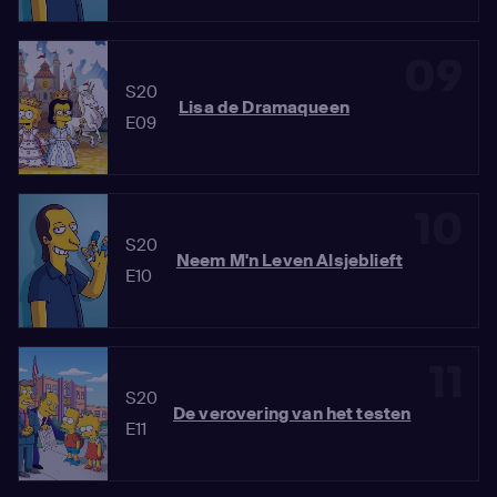
09
S20
Lisa de Dramaqueen
E09
10
S20
Neem M'n Leven Alsjeblieft
E10
11
S20
De verovering van het testen
E11