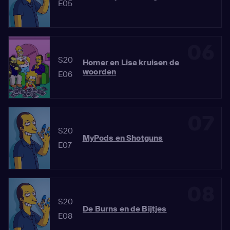
E05
06
S20
Homer en Lisa kruisen de
woorden
E06
07
S20
MyPods en Shotguns
E07
08
S20
De Burns en de Bijtjes
E08