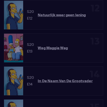
12
S20
Natuurlijk weer geen lening
E12
13
S20
Weg Maggie Weg
E13
14
S20
In De Naam Van De Grootvader
E14