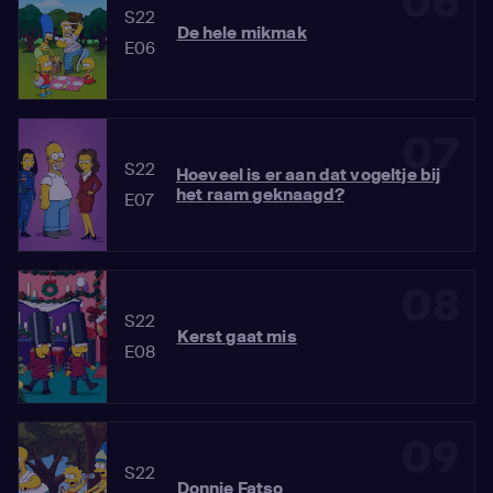
06
S22
De hele mikmak
E06
07
S22
Hoeveel is er aan dat vogeltje bij
het raam geknaagd?
E07
08
S22
Kerst gaat mis
E08
09
S22
Donnie Fatso