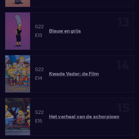
13
S22
Blauw en grijs
E13
14
S22
Kwade Vader: de Film
E14
15
S22
Het verhaal van de schorpioen
E15