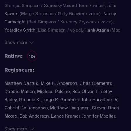
Grampa Simpson / Squeaky Voiced Teen / voice)
,
Julie
Kavner
(Marge Simpson / Patty Bouvier / voice)
,
Nancy
Cartwright
(Bart Simpson / Kearney Zzyzwicz / voice)
,
Yeardley Smith
(Lisa Simpson / voice)
,
Hank Azaria
(Moe
Szyslak / Kirk Van Houten / Comic Book Guy / Raphael /
Show more
Lawyer / Lifeguard / Very Tall Man / voice)
,
Dan
Castellaneta
(Homer Simpson / Kodos)
,
Nancy Cartwright
Rating:
12+
(Bart Simpson)
,
Hank Azaria
(Luigi Risotto / Kirk Van
Regisseurs:
Houten / Clancy Wiggum / Snake Jailbird / Maximilian von
Wonthelm)
,
Dan Castellaneta
(Homer Simpson / Barney
Matthew Nastuk, Mike B. Anderson, Chris Clements,
Gumble / Sideshow Mel / Hans Moleman / Mayor Quimby)
,
Debbie Mahan, Michael Polcino, Rob Oliver, Timothy
Julie Kavner
(Marge Simpson / Patty Bouvier / Selma
Bailey, Panama K., Jorge R. Gutiérrez, John Harvatine IV,
Bouvier)
,
Nancy Cartwright
(Bart Simpson / Ralph Wiggum
Gabriel DeFrancesco, Matthew Faughnan, Steven Dean
/ Nelson Muntz)
,
Hank Azaria
(Cletus Spuckler / Kirk Van
Moore, Bob Anderson, Lance Kramer, Jennifer Moeller,
Houten / Clancy Wiggum / Gary Chalmers / Moe Szyslak /
Wesley Archer, Jim Reardon, Rich Moore, Matt Groening
Comic Book Guy)
,
Dan Castellaneta
(Homer Simpson /
Show more