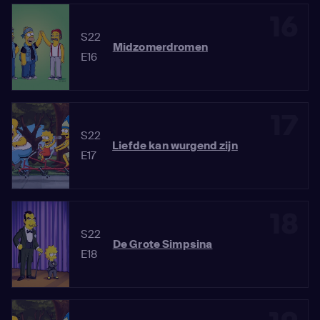
16
S22
Midzomerdromen
E16
17
S22
Liefde kan wurgend zijn
E17
18
S22
De Grote Simpsina
E18