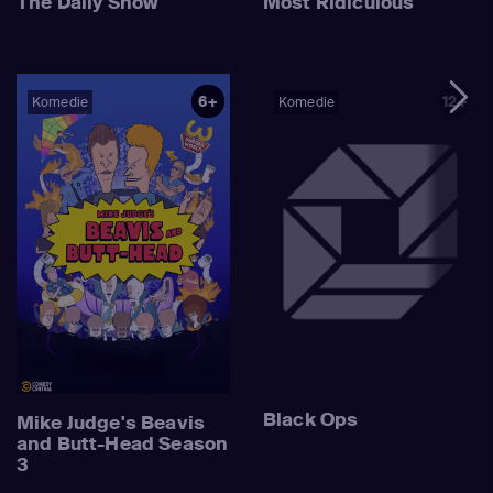
The Daily Show
Most Ridiculous
6+
12+
Komedie
Komedie
Black Ops
Mike Judge's Beavis
and Butt-Head Season
3