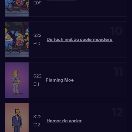
E09
10
S22
De toch niet zo coole moeders
E10
11
S22
Flaming Moe
E11
12
S22
Homer de vader
E12