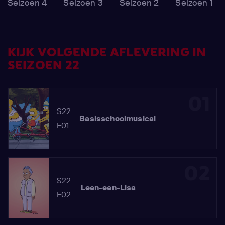
Seizoen 4
Seizoen 3
Seizoen 2
Seizoen 1
KIJK VOLGENDE AFLEVERING IN
SEIZOEN 22
01
S22
Basisschoolmusical
E01
02
S22
Leen-een-Lisa
E02