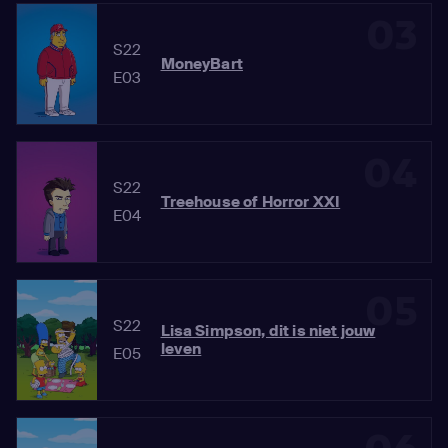
03
S22
MoneyBart
E03
04
S22
Treehouse of Horror XXI
E04
05
S22
Lisa Simpson, dit is niet jouw
leven
E05