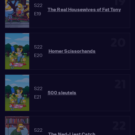
19
S22
The Real Housewives of Fat Tony
E19
20
S22
Homer Scissorhands
E20
21
S22
500 sleutels
E21
22
S22
The Ned-Liest Catch