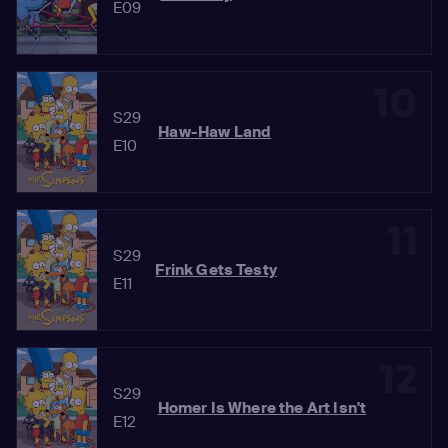
E09
10
S29
Haw-Haw Land
E10
11
S29
Frink Gets Testy
E11
12
S29
Homer Is Where the Art Isn't
E12