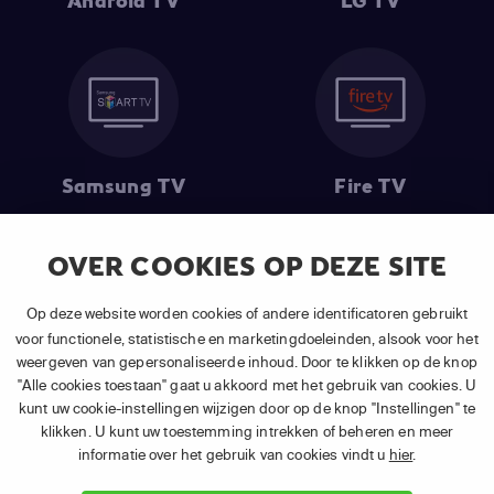
Android TV
LG TV
Samsung TV
Fire TV
OVER COOKIES OP DEZE SITE
(1) De eerste 30 dagen gratis
: Geldig op alle nieuwe abonnementen
Op deze website worden cookies of andere identificatoren gebruikt
van APP TV Light, Basic of Plus.
voor functionele, statistische en marketingdoeleinden, alsook voor het
(2) Prijs abonnement
: Incl. BTW.
weergeven van gepersonaliseerde inhoud. Door te klikken op de knop
(3) Restart & Replay
is beschikbaar voor
volgende zenders
afhankelijk
"Alle cookies toestaan" gaat u akkoord met het gebruik van cookies. U
van je gekozen pakket.
kunt uw cookie-instellingen wijzigen door op de knop "Instellingen" te
klikken. U kunt uw toestemming intrekken of beheren en meer
informatie over het gebruik van cookies vindt u
hier
.