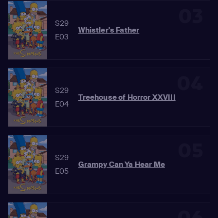
03
S29
Whistler's Father
E03
04
S29
Treehouse of Horror XXVIII
E04
05
S29
Grampy Can Ya Hear Me
E05