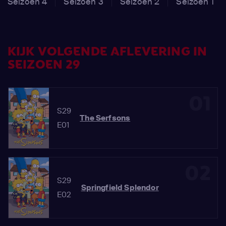
Seizoen 4
Seizoen 3
Seizoen 2
Seizoen 1
KIJK VOLGENDE AFLEVERING IN
SEIZOEN 29
01
S29
The Serfsons
E01
02
S29
Springfield Splendor
E02