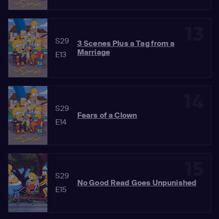
13
S29
3 Scenes Plus a Tag from a
Marriage
E13
14
S29
Fears of a Clown
E14
15
S29
No Good Read Goes Unpunished
E15