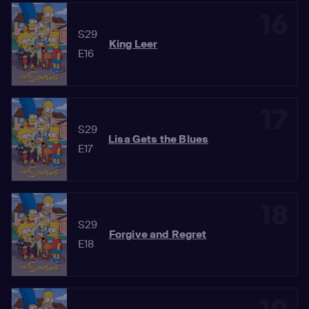
16
S29
King Leer
E16
17
S29
Lisa Gets the Blues
E17
18
S29
Forgive and Regret
E18