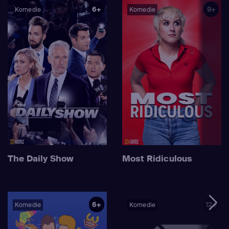
6+
9+
Komedie
Komedie
The Daily Show
Most Ridiculous
6+
12+
Komedie
Komedie