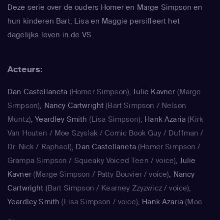
Deze serie over de ouders Homer en Marge Simpson en
hun kinderen Bart, Lisa en Maggie persifleert het
dagelijks leven in de VS.
Acteurs:
Dan Castellaneta
(Homer Simpson)
,
Julie Kavner
(Marge
Simpson)
,
Nancy Cartwright
(Bart Simpson / Nelson
Muntz)
,
Yeardley Smith
(Lisa Simpson)
,
Hank Azaria
(Kirk
Van Houten / Moe Szyslak / Comic Book Guy / Duffman /
Dr. Nick / Raphael)
,
Dan Castellaneta
(Homer Simpson /
Grampa Simpson / Squeaky Voiced Teen / voice)
,
Julie
Kavner
(Marge Simpson / Patty Bouvier / voice)
,
Nancy
Cartwright
(Bart Simpson / Kearney Zzyzwicz / voice)
,
Yeardley Smith
(Lisa Simpson / voice)
,
Hank Azaria
(Moe
Szyslak / Kirk Van Houten / Comic Book Guy / Raphael /