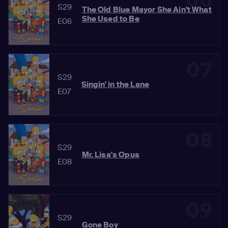
06
S29
The Old Blue Mayor She Ain't What
She Used to Be
E06
07
S29
Singin' in the Lane
E07
08
S29
Mr. Lisa's Opus
E08
09
S29
Gone Boy