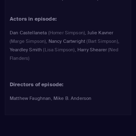
opnieuw in te richten. Pas later
begrijpt ze dat het om een bordeel
Actors in episode:
gaat.
Dan Castellaneta
(Homer Simpson)
,
Julie Kavner
(Marge Simpson)
,
Nancy Cartwright
(Bart Simpson)
,
Yeardley Smith
(Lisa Simpson)
,
Harry Shearer
(Ned
Flanders)
Directors of episode:
Matthew Faughnan, Mike B. Anderson