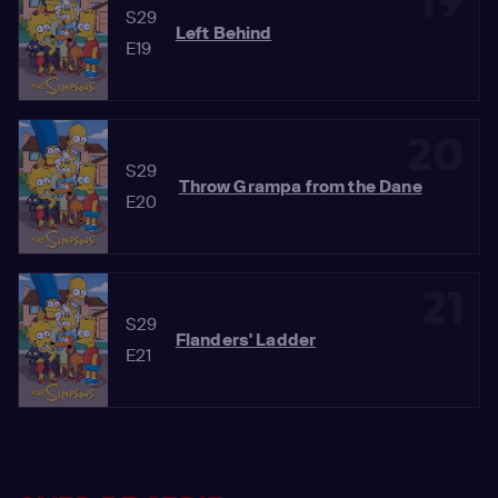
19
S29
Left Behind
E19
20
S29
Throw Grampa from the Dane
E20
21
S29
Flanders' Ladder
E21