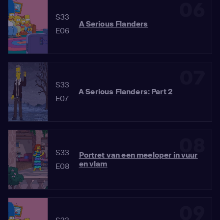
06
S33
A Serious Flanders
E06
07
S33
A Serious Flanders: Part 2
E07
08
S33
Portret van een meeloper in vuur
en vlam
E08
09