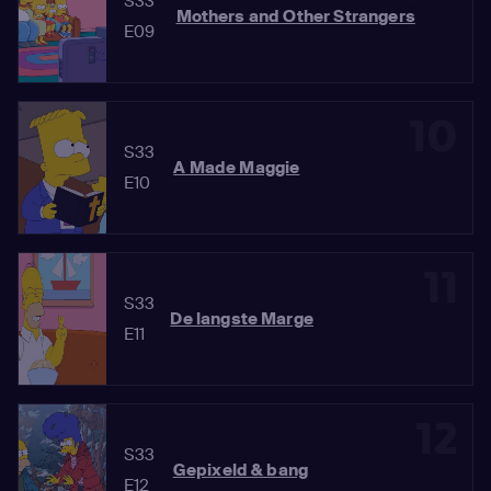
S33
Mothers and Other Strangers
E09
10
S33
A Made Maggie
E10
11
S33
De langste Marge
E11
12
S33
Gepixeld & bang
E12