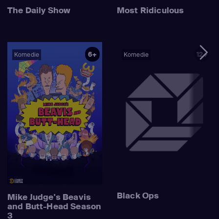
The Daily Show
Most Ridiculous
6+
12+
Komedie
Komedie
Black Ops
Mike Judge's Beavis
and Butt-Head Season
3