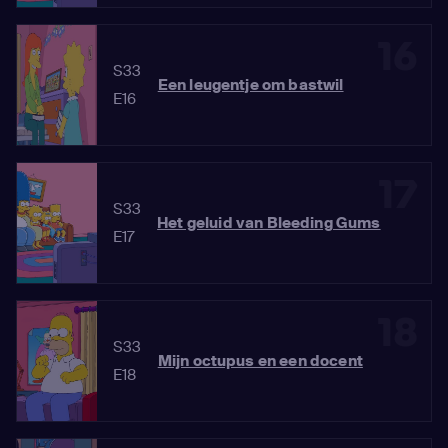
16
S33
Een leugentje om bastwil
E16
17
S33
Het geluid van Bleeding Gums
E17
18
S33
Mijn octupus en een docent
E18