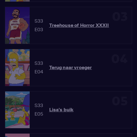
03
S33
Treehouse of Horror XXXII
E03
04
S33
Terug naar vroeger
E04
05
S33
Lisa's buik
E05