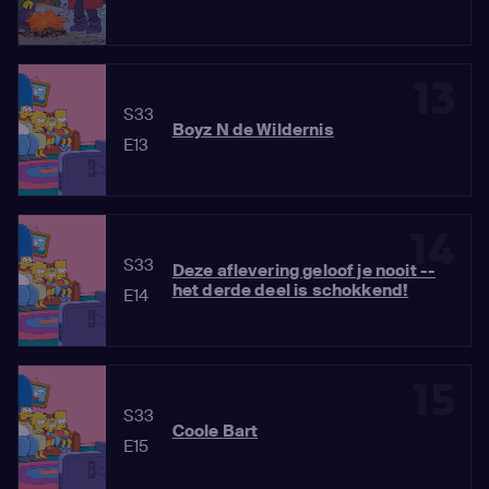
13
S33
Boyz N de Wildernis
E13
14
S33
Deze aflevering geloof je nooit --
het derde deel is schokkend!
E14
15
S33
Coole Bart
E15