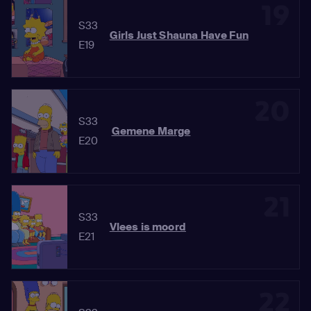
19
S33
Girls Just Shauna Have Fun
E19
20
S33
Gemene Marge
E20
21
S33
Vlees is moord
E21
22