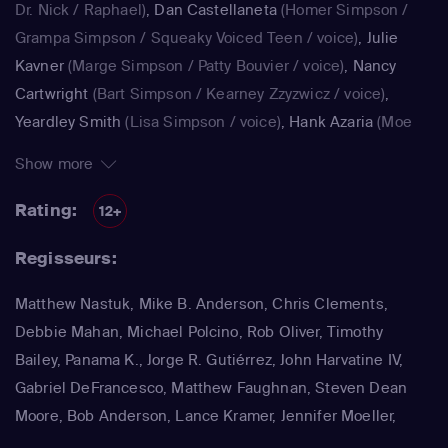
Dr. Nick / Raphael)
,
Dan Castellaneta
(Homer Simpson /
Grampa Simpson / Squeaky Voiced Teen / voice)
,
Julie
Kavner
(Marge Simpson / Patty Bouvier / voice)
,
Nancy
Cartwright
(Bart Simpson / Kearney Zzyzwicz / voice)
,
Yeardley Smith
(Lisa Simpson / voice)
,
Hank Azaria
(Moe
Szyslak / Kirk Van Houten / Comic Book Guy / Raphael /
Show more
Lawyer / Lifeguard / Very Tall Man / voice)
,
Dan
Castellaneta
(Homer Simpson / Kodos)
,
Nancy Cartwright
Rating:
12+
(Bart Simpson)
,
Hank Azaria
(Luigi Risotto / Kirk Van
Regisseurs:
Houten / Clancy Wiggum / Snake Jailbird / Maximilian von
Wonthelm)
,
Dan Castellaneta
(Homer Simpson / Barney
Matthew Nastuk, Mike B. Anderson, Chris Clements,
Gumble / Sideshow Mel / Hans Moleman / Mayor Quimby)
,
Debbie Mahan, Michael Polcino, Rob Oliver, Timothy
Julie Kavner
(Marge Simpson / Patty Bouvier / Selma
Bailey, Panama K., Jorge R. Gutiérrez, John Harvatine IV,
Bouvier)
,
Nancy Cartwright
(Bart Simpson / Ralph Wiggum
Gabriel DeFrancesco, Matthew Faughnan, Steven Dean
/ Nelson Muntz)
,
Hank Azaria
(Cletus Spuckler / Kirk Van
Moore, Bob Anderson, Lance Kramer, Jennifer Moeller,
Houten / Clancy Wiggum / Gary Chalmers / Moe Szyslak /
Wesley Archer, Jim Reardon, Rich Moore, Matt Groening