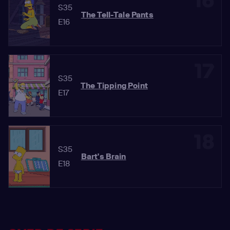
16
S35
The Tell-Tale Pants
E16
17
S35
The Tipping Point
E17
18
S35
Bart's Brain
E18