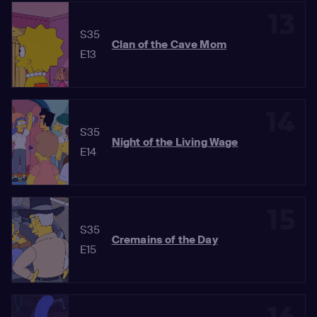
13
S35
Clan of the Cave Mom
E13
14
S35
Night of the Living Wage
E14
15
S35
Cremains of the Day
E15