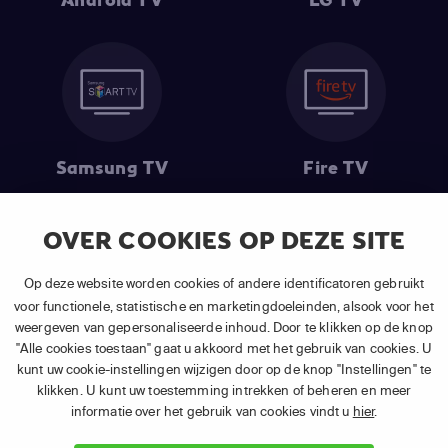
Samsung TV
Fire TV
OVER COOKIES OP DEZE SITE
(1) De eerste 30 dagen gratis
: Geldig op alle nieuwe abonnementen
Op deze website worden cookies of andere identificatoren gebruikt
van APP TV Light, Basic of Plus.
voor functionele, statistische en marketingdoeleinden, alsook voor het
(2) Prijs abonnement
: Incl. BTW.
weergeven van gepersonaliseerde inhoud. Door te klikken op de knop
(3) Restart & Replay
is beschikbaar voor
volgende zenders
afhankelijk
"Alle cookies toestaan" gaat u akkoord met het gebruik van cookies. U
van je gekozen pakket.
kunt uw cookie-instellingen wijzigen door op de knop "Instellingen" te
klikken. U kunt uw toestemming intrekken of beheren en meer
informatie over het gebruik van cookies vindt u
hier
.