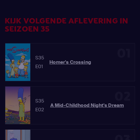
KIJK VOLGENDE AFLEVERING IN
SEIZOEN 35
01
S35
Homer's Crossing
E01
02
S35
A Mid-Childhood Night's Dream
E02
03