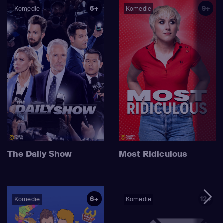
6+
9+
Komedie
Komedie
The Daily Show
Most Ridiculous
6+
12+
Komedie
Komedie