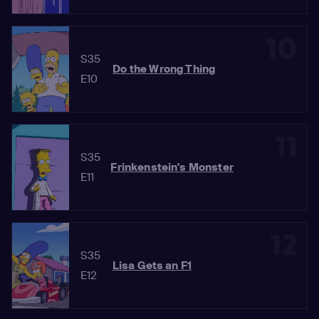
10
S35
Do the Wrong Thing
E10
11
S35
Frinkenstein's Monster
E11
12
S35
Lisa Gets an F1
E12