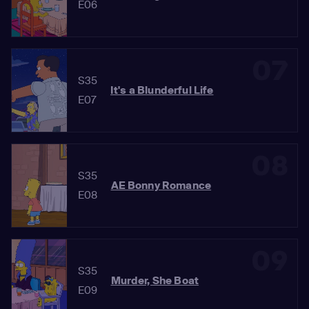
E06
07
S35
It's a Blunderful Life
E07
08
S35
AE Bonny Romance
E08
09
S35
Murder, She Boat
E09