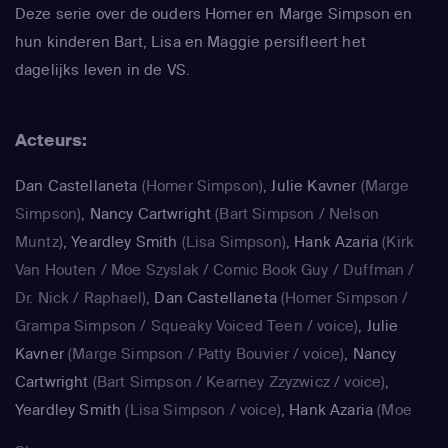
Deze serie over de ouders Homer en Marge Simpson en
hun kinderen Bart, Lisa en Maggie persifleert het
dagelijks leven in de VS.
Acteurs:
Dan Castellaneta
(Homer Simpson)
,
Julie Kavner
(Marge
Simpson)
,
Nancy Cartwright
(Bart Simpson / Nelson
Muntz)
,
Yeardley Smith
(Lisa Simpson)
,
Hank Azaria
(Kirk
Van Houten / Moe Szyslak / Comic Book Guy / Duffman /
Dr. Nick / Raphael)
,
Dan Castellaneta
(Homer Simpson /
Grampa Simpson / Squeaky Voiced Teen / voice)
,
Julie
Kavner
(Marge Simpson / Patty Bouvier / voice)
,
Nancy
Cartwright
(Bart Simpson / Kearney Zzyzwicz / voice)
,
Yeardley Smith
(Lisa Simpson / voice)
,
Hank Azaria
(Moe
Szyslak / Kirk Van Houten / Comic Book Guy / Raphael /