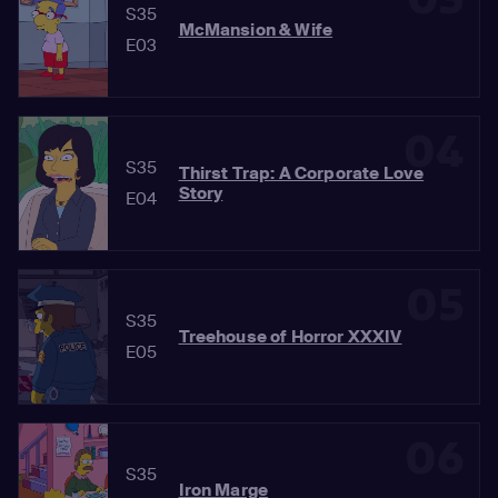
S35
McMansion & Wife
E03
04
S35
Thirst Trap: A Corporate Love
Story
E04
05
S35
Treehouse of Horror XXXIV
E05
06
S35
Iron Marge