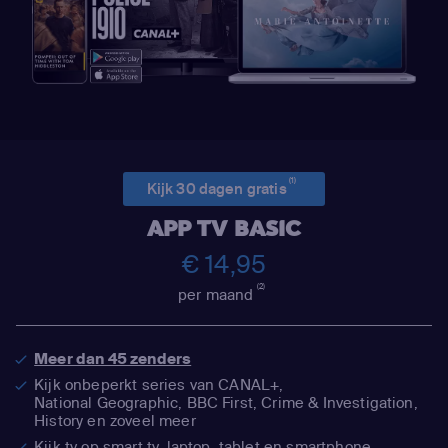
(1)
Kijk 30 dagen gratis
APP TV BASIC
€ 14,95
(2)
per maand
Meer dan 45 zenders
Kijk onbeperkt series van CANAL+,
National Geographic,
BBC First, Crime & Investigation,
History en zoveel meer
Kijk tv op smart tv, laptop, tablet en smartphone