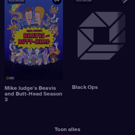
6+
12+
Komedie
Komedie
Black Ops
Mike Judge's Beavis
and Butt-Head Season
3
Toon alles