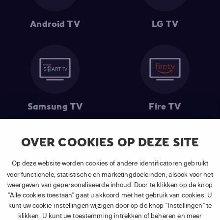
Android TV
LG TV
Samsung TV
Fire TV
OVER COOKIES OP DEZE SITE
(1) De eerste 30 dagen gratis
: Geldig op alle nieuwe abonnementen
Op deze website worden cookies of andere identificatoren gebruikt
van APP TV Light, Basic of Plus.
voor functionele, statistische en marketingdoeleinden, alsook voor het
(2) Prijs abonnement
: Incl. BTW.
weergeven van gepersonaliseerde inhoud. Door te klikken op de knop
(3) Restart & Replay
is beschikbaar voor
volgende zenders
afhankelijk
"Alle cookies toestaan" gaat u akkoord met het gebruik van cookies. U
van je gekozen pakket.
kunt uw cookie-instellingen wijzigen door op de knop "Instellingen" te
klikken. U kunt uw toestemming intrekken of beheren en meer