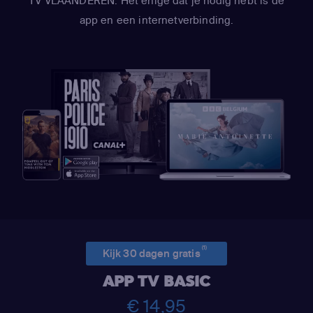
TV VLAANDEREN. Het enige dat je nodig hebt is de
app en een internetverbinding.
(1)
Kijk 30 dagen gratis
APP TV BASIC
€ 14,95