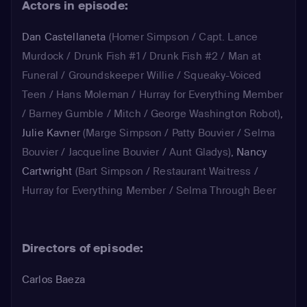
Actors in episode:
Dan Castellaneta
(Homer Simpson / Capt. Lance
Murdock / Drunk Fish #1 / Drunk Fish #2 / Man at
Funeral / Groundskeeper Willie / Squeaky-Voiced
Teen / Hans Moleman / Hurray for Everything Member
/ Barney Gumble / Mitch / George Washington Robot)
,
Julie Kavner
(Marge Simpson / Patty Bouvier / Selma
Bouvier / Jacqueline Bouvier / Aunt Gladys)
,
Nancy
Cartwright
(Bart Simpson / Restaurant Waitress /
Hurray for Everything Member / Selma Through Beer
Goggles / Duff Song / Kearney)
,
Yeardley Smith
(Lisa
Simpson)
,
Hank Azaria
(Man Giving Eulogy / Low
Directors of episode:
Expectations Dating Service Employee / Arnold /
Hurray for Everything Member / Man on Ham Radio /
Carlos Baeza
Carl / Surly Duff / Duff Gardens Security #1 / 'Not a
Doctor')