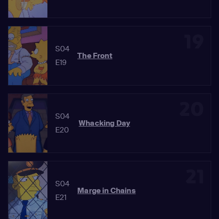
19
S04
The Front
E19
20
S04
Whacking Day
E20
21
S04
Marge in Chains
E21