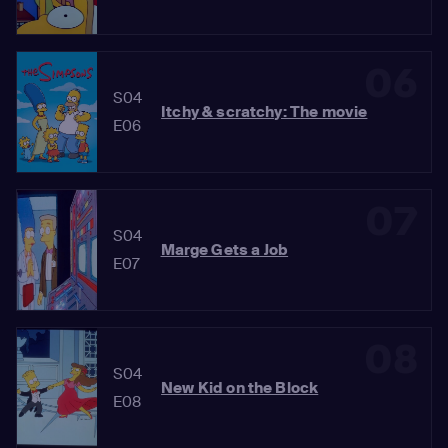
06
S04
Itchy & scratchy: The movie
E06
07
S04
Marge Gets a Job
E07
08
S04
New Kid on the Block
E08