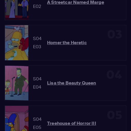
A Streetcar Named Marge
E02
03
S04
Homer the Heretic
E03
04
S04
Lisa the Beauty Queen
E04
05
S04
Treehouse of Horror III
E05