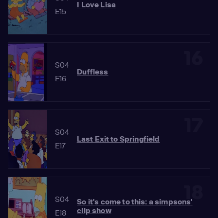
I Love Lisa
E15
16
S04
Duffless
E16
17
S04
Last Exit to Springfield
E17
18
S04
So it's come to this: a simpsons'
clip show
E18