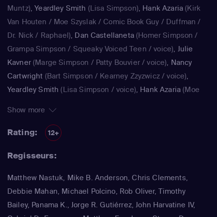
Muntz)
,
Yeardley Smith
(Lisa Simpson)
,
Hank Azaria
(Kirk
Van Houten / Moe Szyslak / Comic Book Guy / Duffman /
Dr. Nick / Raphael)
,
Dan Castellaneta
(Homer Simpson /
Grampa Simpson / Squeaky Voiced Teen / voice)
,
Julie
Kavner
(Marge Simpson / Patty Bouvier / voice)
,
Nancy
Cartwright
(Bart Simpson / Kearney Zzyzwicz / voice)
,
Yeardley Smith
(Lisa Simpson / voice)
,
Hank Azaria
(Moe
Szyslak / Kirk Van Houten / Comic Book Guy / Raphael /
Show more
Lawyer / Lifeguard / Very Tall Man / voice)
,
Dan
Castellaneta
(Homer Simpson / Kodos)
,
Nancy Cartwright
Rating:
12+
(Bart Simpson)
,
Hank Azaria
(Luigi Risotto / Kirk Van
Regisseurs:
Houten / Clancy Wiggum / Snake Jailbird / Maximilian von
Wonthelm)
,
Dan Castellaneta
(Homer Simpson / Barney
Matthew Nastuk, Mike B. Anderson, Chris Clements,
Gumble / Sideshow Mel / Hans Moleman / Mayor Quimby)
,
Debbie Mahan, Michael Polcino, Rob Oliver, Timothy
Julie Kavner
(Marge Simpson / Patty Bouvier / Selma
Bailey, Panama K., Jorge R. Gutiérrez, John Harvatine IV,
Bouvier)
,
Nancy Cartwright
(Bart Simpson / Ralph Wiggum