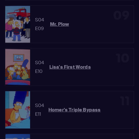
09
S04
Mr. Plow
E09
10
S04
Lisa's First Words
E10
11
S04
Homer's Triple Bypass
E11