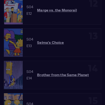
12
S04
Marge vs. the Monorail
E12
13
S04
Selma's Choice
E13
14
S04
Brother from the Same Planet
E14
15
S04