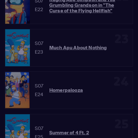
S07
Grumbling Grandson in "The
E22
Curse of the Flying Hellfish"
23
S07
Much Apu About Nothing
E23
24
S07
Homerpalooza
E24
25
S07
Summer of 4 Ft. 2
E25