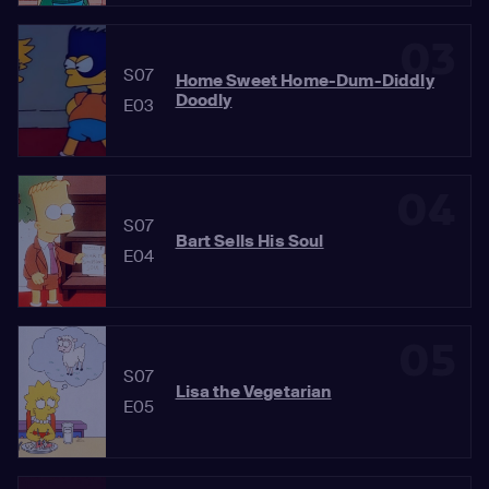
03
S07
Home Sweet Home-Dum-Diddly
Doodly
E03
04
S07
Bart Sells His Soul
E04
05
S07
Lisa the Vegetarian
E05