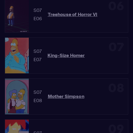
06
S07
Treehouse of Horror VI
E06
07
S07
King-Size Homer
E07
08
S07
Mother Simpson
E08
09