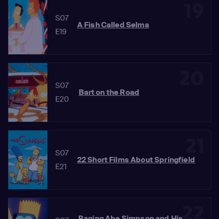
19
S07
A Fish Called Selma
E19
20
S07
Bart on the Road
E20
21
S07
22 Short Films About Springfield
E21
22
Raging Abe Simpson and His