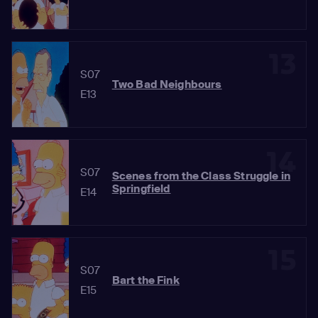
13
S07
Two Bad Neighbours
E13
14
S07
Scenes from the Class Struggle in
Springfield
E14
15
S07
Bart the Fink
E15