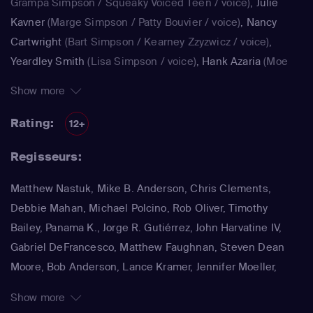
Grampa Simpson / Squeaky Voiced Teen / voice)
,
Julie
Kavner
(Marge Simpson / Patty Bouvier / voice)
,
Nancy
Cartwright
(Bart Simpson / Kearney Zzyzwicz / voice)
,
Yeardley Smith
(Lisa Simpson / voice)
,
Hank Azaria
(Moe
Szyslak / Kirk Van Houten / Comic Book Guy / Raphael /
Show more
Lawyer / Lifeguard / Very Tall Man / voice)
,
Dan
Castellaneta
(Homer Simpson / Kodos)
,
Nancy Cartwright
Rating:
12+
(Bart Simpson)
,
Hank Azaria
(Luigi Risotto / Kirk Van
Regisseurs:
Houten / Clancy Wiggum / Snake Jailbird / Maximilian von
Wonthelm)
,
Dan Castellaneta
(Homer Simpson / Barney
Matthew Nastuk, Mike B. Anderson, Chris Clements,
Gumble / Sideshow Mel / Hans Moleman / Mayor Quimby)
,
Debbie Mahan, Michael Polcino, Rob Oliver, Timothy
Julie Kavner
(Marge Simpson / Patty Bouvier / Selma
Bailey, Panama K., Jorge R. Gutiérrez, John Harvatine IV,
Bouvier)
,
Nancy Cartwright
(Bart Simpson / Ralph Wiggum
Gabriel DeFrancesco, Matthew Faughnan, Steven Dean
/ Nelson Muntz)
,
Hank Azaria
(Cletus Spuckler / Kirk Van
Moore, Bob Anderson, Lance Kramer, Jennifer Moeller,
Houten / Clancy Wiggum / Gary Chalmers / Moe Szyslak /
Wesley Archer, Jim Reardon, Rich Moore, Matt Groening
Comic Book Guy)
,
Dan Castellaneta
(Homer Simpson /
Show more