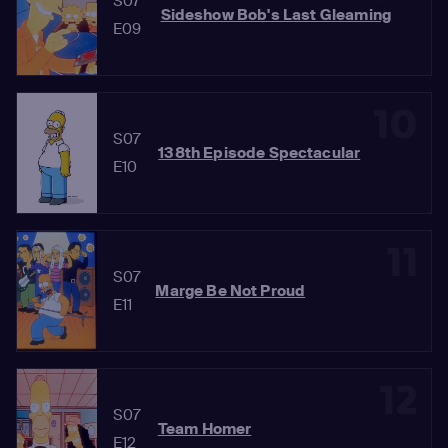
S07
Sideshow Bob's Last Gleaming
E09
10
S07
138th Episode Spectacular
E10
11
S07
Marge Be Not Proud
E11
12
S07
Team Homer
E12