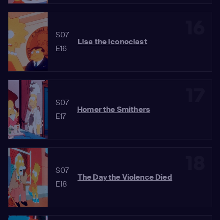
16
S07
Lisa the Iconoclast
E16
17
S07
Homer the Smithers
E17
18
S07
The Day the Violence Died
E18