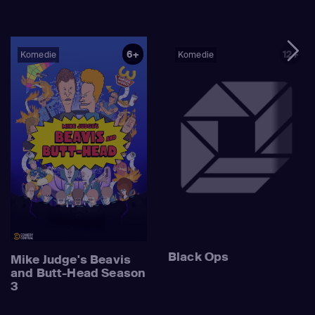
6+
12+
Komedie
Komedie
Black Ops
Mike Judge's Beavis
and Butt-Head Season
3