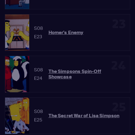
23
S08
Homer's Enemy
E23
24
S08
The Simpsons Spin-Off
Showcase
E24
25
S08
The Secret War of Lisa Simpson
E25