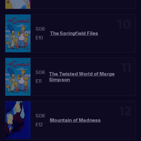
10
S08
The Springfield Files
E10
11
S08
The Twisted World of Marge
Simpson
E11
12
S08
Mountain of Madness
E12