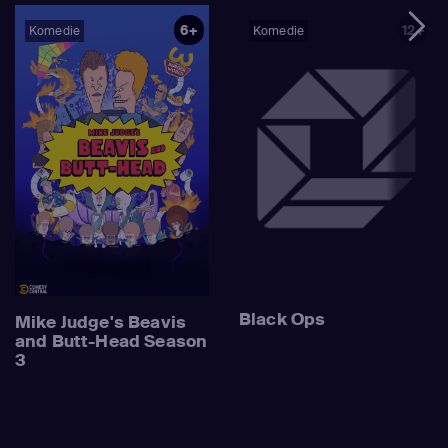
6+
12+
Komedie
Komedie
Black Ops
Mike Judge's Beavis
and Butt-Head Season
3