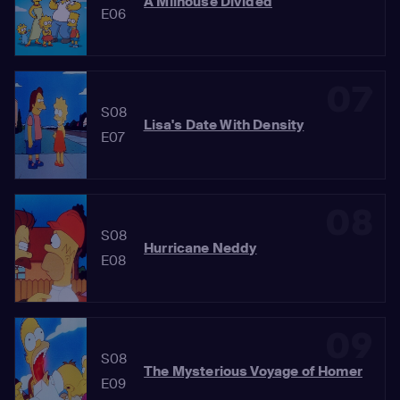
A Milhouse Divided
E06
07
S08
Lisa's Date With Density
E07
08
S08
Hurricane Neddy
E08
09
S08
The Mysterious Voyage of Homer
E09