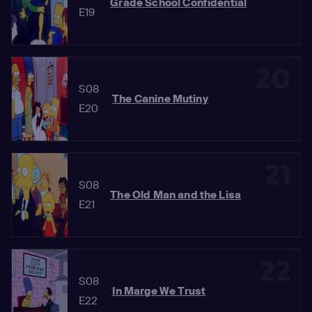
Grade School Confidential
E19
20
S08
The Canine Mutiny
E20
21
S08
The Old Man and the Lisa
E21
22
S08
In Marge We Trust
E22