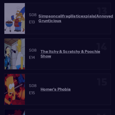
13
S08
Simpsoncalifragilisticexpiala(Annoyed
Grunt)cious
E13
14
S08
The Itchy & Scratchy & Poochie
Show
E14
15
S08
Homer's Phobia
E15