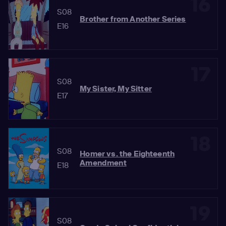
16
S08
Brother from Another Series
E16
17
S08
My Sister, My Sitter
E17
18
S08
Homer vs. the Eighteenth
Amendment
E18
19
S08