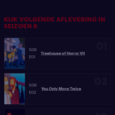
KIJK VOLGENDE AFLEVERING IN
SEIZOEN 8
01
S08
Treehouse of Horror VII
E01
02
S08
You Only Move Twice
E02