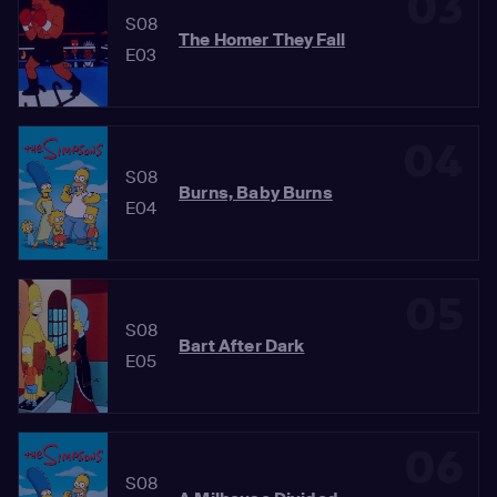
03
S08
The Homer They Fall
E03
04
S08
Burns, Baby Burns
E04
05
S08
Bart After Dark
E05
06
S08