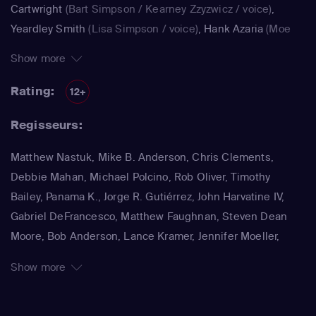
Cartwright
(Bart Simpson / Kearney Zzyzwicz / voice)
,
Yeardley Smith
(Lisa Simpson / voice)
,
Hank Azaria
(Moe
Szyslak / Kirk Van Houten / Comic Book Guy / Raphael /
Show more
Lawyer / Lifeguard / Very Tall Man / voice)
,
Dan
Castellaneta
(Homer Simpson / Kodos)
,
Nancy Cartwright
Rating:
12+
(Bart Simpson)
,
Hank Azaria
(Luigi Risotto / Kirk Van
Regisseurs:
Houten / Clancy Wiggum / Snake Jailbird / Maximilian von
Wonthelm)
,
Dan Castellaneta
(Homer Simpson / Barney
Matthew Nastuk, Mike B. Anderson, Chris Clements,
Gumble / Sideshow Mel / Hans Moleman / Mayor Quimby)
,
Debbie Mahan, Michael Polcino, Rob Oliver, Timothy
Julie Kavner
(Marge Simpson / Patty Bouvier / Selma
Bailey, Panama K., Jorge R. Gutiérrez, John Harvatine IV,
Bouvier)
,
Nancy Cartwright
(Bart Simpson / Ralph Wiggum
Gabriel DeFrancesco, Matthew Faughnan, Steven Dean
/ Nelson Muntz)
,
Hank Azaria
(Cletus Spuckler / Kirk Van
Moore, Bob Anderson, Lance Kramer, Jennifer Moeller,
Houten / Clancy Wiggum / Gary Chalmers / Moe Szyslak /
Wesley Archer, Jim Reardon, Rich Moore, Matt Groening
Comic Book Guy)
,
Dan Castellaneta
(Homer Simpson /
Show more
Grampa Simpson / Barney Gumble / Krusty the Clown /
Sideshow Mel / Hans Moleman / Mayor Quimby)
,
Hank