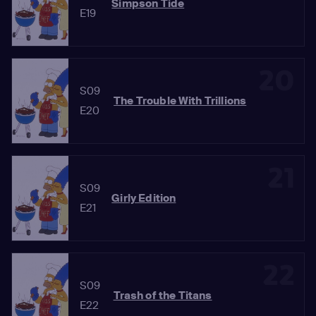
Simpson Tide
E19
20
S09
The Trouble With Trillions
E20
21
S09
Girly Edition
E21
22
S09
Trash of the Titans
E22