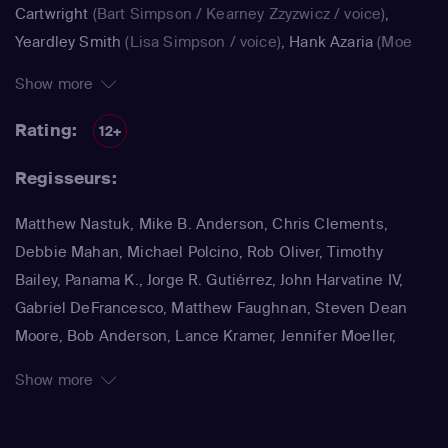
Cartwright
(Bart Simpson / Kearney Zzyzwicz / voice)
,
Yeardley Smith
(Lisa Simpson / voice)
,
Hank Azaria
(Moe
Szyslak / Kirk Van Houten / Comic Book Guy / Raphael /
Show more
Lawyer / Lifeguard / Very Tall Man / voice)
,
Dan
Castellaneta
(Homer Simpson / Kodos)
,
Nancy Cartwright
Rating:
12+
(Bart Simpson)
,
Hank Azaria
(Luigi Risotto / Kirk Van
Regisseurs:
Houten / Clancy Wiggum / Snake Jailbird / Maximilian von
Wonthelm)
,
Dan Castellaneta
(Homer Simpson / Barney
Matthew Nastuk, Mike B. Anderson, Chris Clements,
Gumble / Sideshow Mel / Hans Moleman / Mayor Quimby)
,
Debbie Mahan, Michael Polcino, Rob Oliver, Timothy
Julie Kavner
(Marge Simpson / Patty Bouvier / Selma
Bailey, Panama K., Jorge R. Gutiérrez, John Harvatine IV,
Bouvier)
,
Nancy Cartwright
(Bart Simpson / Ralph Wiggum
Gabriel DeFrancesco, Matthew Faughnan, Steven Dean
/ Nelson Muntz)
,
Hank Azaria
(Cletus Spuckler / Kirk Van
Moore, Bob Anderson, Lance Kramer, Jennifer Moeller,
Houten / Clancy Wiggum / Gary Chalmers / Moe Szyslak /
Wesley Archer, Jim Reardon, Rich Moore, Matt Groening
Comic Book Guy)
,
Dan Castellaneta
(Homer Simpson /
Show more
Grampa Simpson / Barney Gumble / Krusty the Clown /
Sideshow Mel / Hans Moleman / Mayor Quimby)
,
Hank