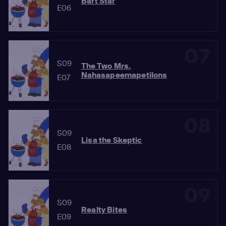
Bart Star
E06
07
S09
The Two Mrs.
Nahasapeemapetilons
E07
08
S09
Lisa the Skeptic
E08
09
S09
Realty Bites
E09