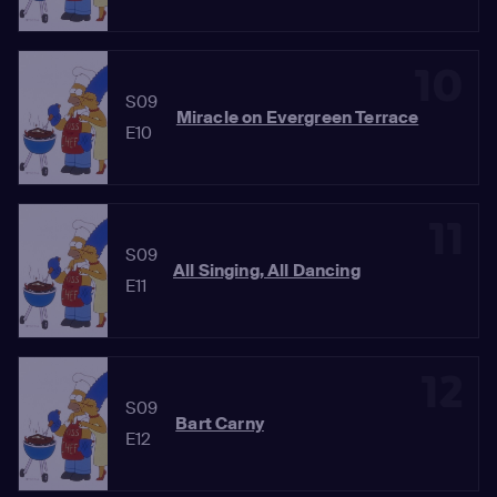
10
S09
Miracle on Evergreen Terrace
E10
11
S09
All Singing, All Dancing
E11
12
S09
Bart Carny
E12