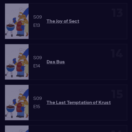
13
S09
The Joy of Sect
E13
14
S09
Das Bus
E14
15
S09
The Last Temptation of Krust
E15