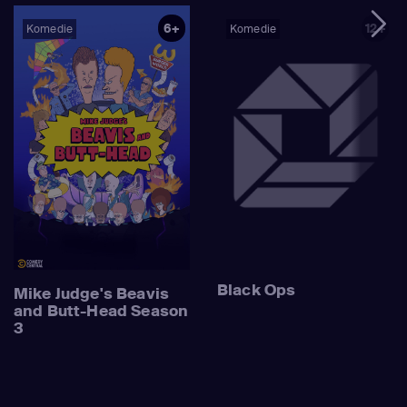
6+
12+
Komedie
Komedie
Black Ops
Mike Judge's Beavis
and Butt-Head Season
3