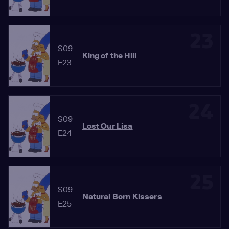
23
S09
King of the Hill
E23
24
S09
Lost Our Lisa
E24
25
S09
Natural Born Kissers
E25