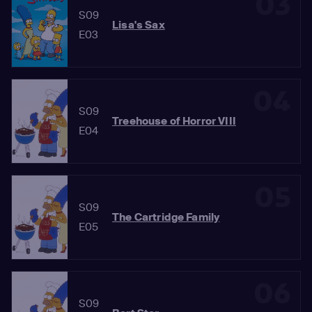
03
S09
Lisa's Sax
E03
04
S09
Treehouse of Horror VIII
E04
05
S09
The Cartridge Family
E05
06
S09