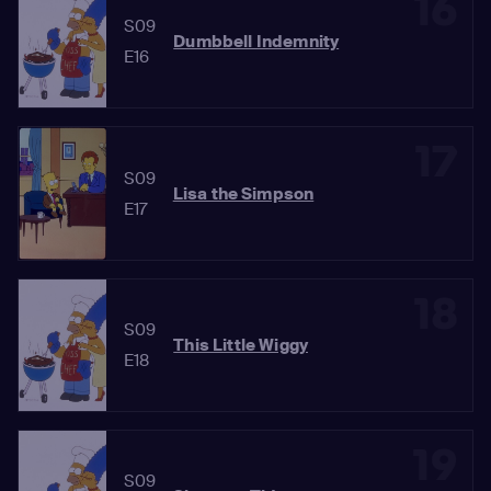
16
S09
Dumbbell Indemnity
E16
17
S09
Lisa the Simpson
E17
18
S09
This Little Wiggy
E18
19
S09