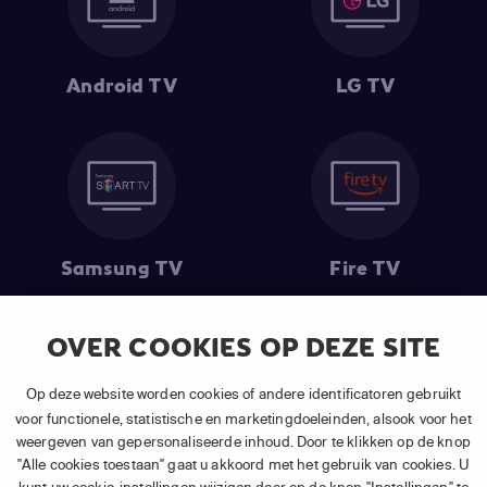
Android TV
LG TV
Samsung TV
Fire TV
OVER COOKIES OP DEZE SITE
Op deze website worden cookies of andere identificatoren gebruikt
(1) De eerste 30 dagen gratis
: Geldig op alle nieuwe abonnementen
van APP TV Light, Basic of Plus.
voor functionele, statistische en marketingdoeleinden, alsook voor het
(2) Prijs abonnement
: Incl. BTW.
weergeven van gepersonaliseerde inhoud. Door te klikken op de knop
(3) Restart & Replay
is beschikbaar voor
volgende zenders
afhankelijk
"Alle cookies toestaan" gaat u akkoord met het gebruik van cookies. U
van je gekozen pakket.