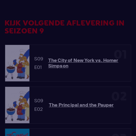
KIJK VOLGENDE AFLEVERING IN
SEIZOEN 9
01
S09
The City of New York vs. Homer
Simpson
E01
02
S09
The Principal and the Pauper
E02