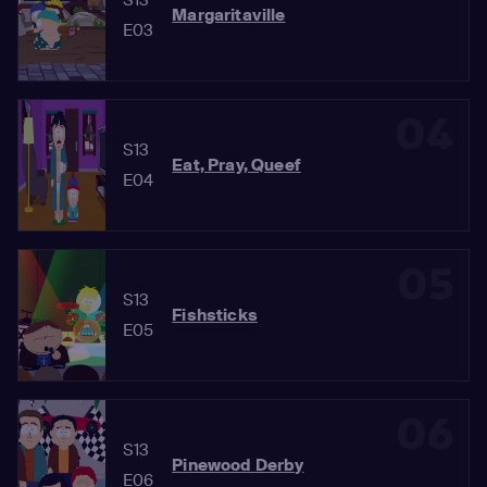
Margaritaville
E03
04
S13
Eat, Pray, Queef
E04
05
S13
Fishsticks
E05
06
S13
Pinewood Derby
E06