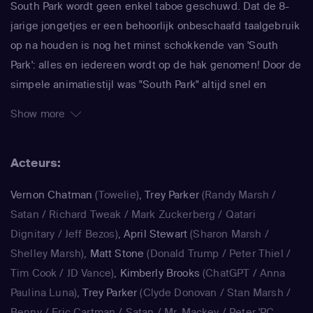
South Park wordt geen enkel taboe geschuwd. Dat de 8-
jarige jongetjes er een behoorlijk onbeschaafd taalgebruik
op na houden is nog het minst schokkende van 'South
Park': alles en iedereen wordt op de hak genomen! Door de
simpele animatiestijl was "South Park" altijd snel en
makkelijk te maken, waardoor de makers Trey Parker en
Show more
Matt Stone meteen konden inspringen op de actualiteit. In
de serie wordt actueel maatschappelijk commentaar
Acteurs:
afgewisseld door absurde verhaallijnen over gigantische
ballen en kutscheten. Beroemdheden komen er ook
Vernon Chatman
(Towelie)
,
Trey Parker
(Randy Marsh /
zelden ongeschonden vanaf, als zij in "South Park" worden
Satan / Richard Tweak / Mark Zuckerberg / Qatari
gepersifleerd. Zo doken Michael Jackson, Paris Hilton, Al
Dignitary / Jeff Bezos)
,
April Stewart
(Sharon Marsh /
Gore en Kanye West al in South Park op, om er maar een
Shelley Marsh)
,
Matt Stone
(Donald Trump / Peter Thiel /
paar te noemen.
Tim Cook / JD Vance)
,
Kimberly Brooks
(ChatGPT / Anna
Paulina Luna)
,
Trey Parker
(Clyde Donovan / Stan Marsh /
Benny / Eric Cartman / Satan / Mr. Mackey / Peter 'PC