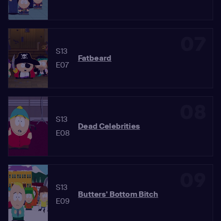
07
S13
Fatbeard
E07
08
S13
Dead Celebrities
E08
09
S13
Butters' Bottom Bitch
E09