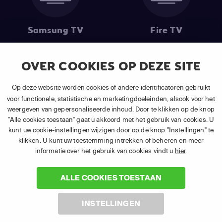
Samsung TV
Fire TV
OVER COOKIES OP DEZE SITE
(1) De eerste 30 dagen gratis
: Geldig op alle nieuwe abonnementen
Op deze website worden cookies of andere identificatoren gebruikt
van APP TV Light, Basic of Plus.
voor functionele, statistische en marketingdoeleinden, alsook voor het
(2) Prijs abonnement
: Incl. BTW.
weergeven van gepersonaliseerde inhoud. Door te klikken op de knop
(3) Restart & Replay
is beschikbaar voor
volgende zenders
afhankelijk
"Alle cookies toestaan" gaat u akkoord met het gebruik van cookies. U
van je gekozen pakket.
kunt uw cookie-instellingen wijzigen door op de knop "Instellingen" te
klikken. U kunt uw toestemming intrekken of beheren en meer
informatie over het gebruik van cookies vindt u
hier
.
ALLE COOKIES TOESTAAN
©
2026 Canal+ Luxembourg S. à r.l. - Alle rechten voorbehouden. TV
INSTELLINGEN
VLAANDEREN® is een merk gebruikt onder licentie door Canal+
Luxembourg S. à r.l. Maatschappelijke zetel: Rue Albert Borschette 4,