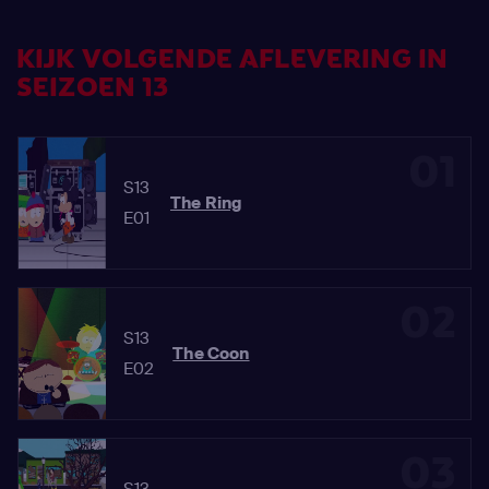
KIJK VOLGENDE AFLEVERING IN
SEIZOEN 13
01
S13
The Ring
E01
02
S13
The Coon
E02
03
S13