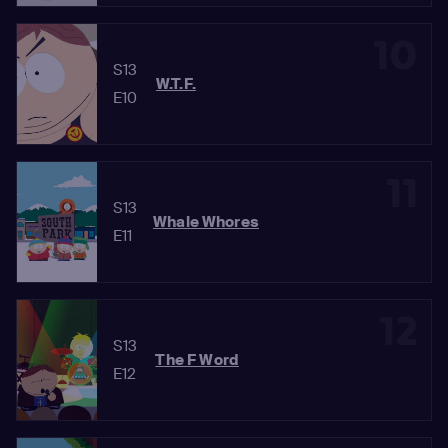
10
S13
W.T.F.
E10
11
S13
Whale Whores
E11
12
S13
The F Word
E12