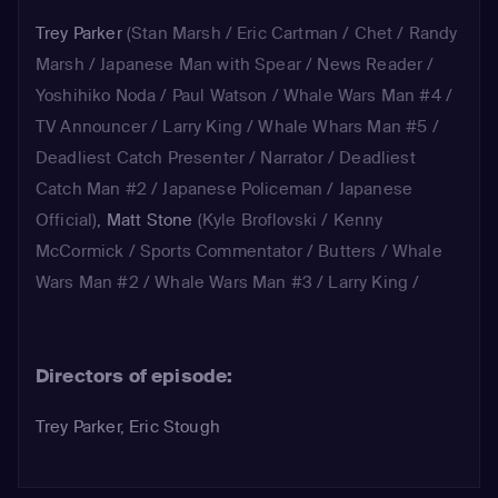
Trey Parker
(Stan Marsh / Eric Cartman / Chet / Randy
Marsh / Japanese Man with Spear / News Reader /
Yoshihiko Noda / Paul Watson / Whale Wars Man #4 /
TV Announcer / Larry King / Whale Whars Man #5 /
Deadliest Catch Presenter / Narrator / Deadliest
Catch Man #2 / Japanese Policeman / Japanese
Official)
,
Matt Stone
(Kyle Broflovski / Kenny
McCormick / Sports Commentator / Butters / Whale
Wars Man #2 / Whale Wars Man #3 / Larry King /
Protestor / Deadliest Catch Man #1)
,
Mona Marshall
(Aquarium Woman #2)
,
April Stewart
(Girl / Aquarium
Directors of episode:
Woman #1 / Aquarium Woman #3 / Whale Wars
Woman #1 / Whale Wars Woman #2)
Trey Parker, Eric Stough