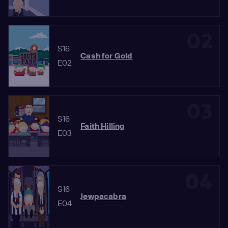
02
S16
Cash for Gold
E02
03
S16
Faith Hilling
E03
04
S16
Jewpacabra
E04