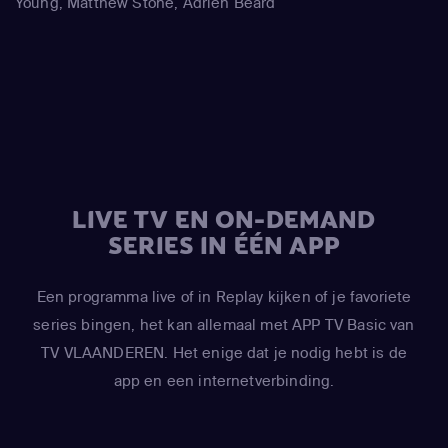
Young, Matthew Stone, Adrien Beard
(Liane Cartman / Sharon Marsh / Shelly Marsh)
,
Kimberly
Brooks
(Linda Black)
,
Adrien Beard
(Tolkien Black / Steve
Black)
,
Trey Parker
(Stan Marsh / Eric Cartman / Randy
Marsh / Jimmy Valmer / Mr. Garrison / Mr. Mackey / PC
Principal / Moisha / Hakim / Clyde Donovan)
,
Matt Stone
(Kyle Broflovski / Tweek Tweak / Craig Tucker / Scott
Malkinson)
,
April Stewart
(Wendy Testaburger / Ghost of
Sharon Marsh / Ghost of Shelley Marsh)
,
Mona Marshall
LIVE TV EN ON-DEMAND
(Yentl Cartman)
,
Kimberly Brooks
(Interviewer)
SERIES IN ÉÉN APP
Een programma live of in Replay kijken of je favoriete
series bingen, het kan allemaal met APP TV Basic van
TV VLAANDEREN. Het enige dat je nodig hebt is de
app en een internetverbinding.