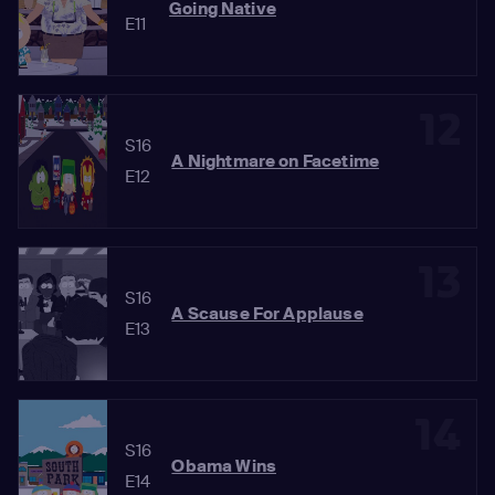
Going Native
E11
12
S16
A Nightmare on Facetime
E12
13
S16
A Scause For Applause
E13
14
S16
Obama Wins
E14