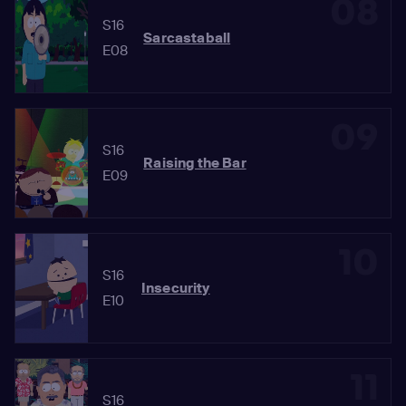
08
S16
Sarcastaball
E08
09
S16
Raising the Bar
E09
10
S16
Insecurity
E10
11
S16