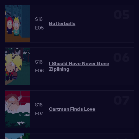
05
S16
Butterballs
E05
06
S16
I Should Have Never Gone
Ziplining
E06
07
S16
Cartman Finds Love
E07