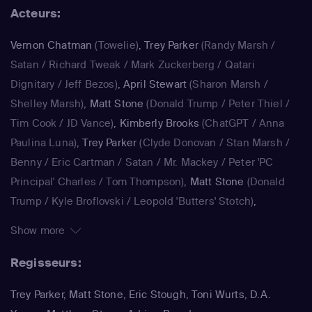
Acteurs:
afgewisseld door absurde verhaallijnen over gigantische
ballen en kutscheten. Beroemdheden komen er ook
Vernon Chatman
(Towelie)
,
Trey Parker
(Randy Marsh /
zelden ongeschonden vanaf, als zij in "South Park" worden
Satan / Richard Tweak / Mark Zuckerberg / Qatari
gepersifleerd. Zo doken Michael Jackson, Paris Hilton, Al
Dignitary / Jeff Bezos)
,
April Stewart
(Sharon Marsh /
Gore en Kanye West al in South Park op, om er maar een
Shelley Marsh)
,
Matt Stone
(Donald Trump / Peter Thiel /
paar te noemen.
Tim Cook / JD Vance)
,
Kimberly Brooks
(ChatGPT / Anna
Paulina Luna)
,
Trey Parker
(Clyde Donovan / Stan Marsh /
Benny / Eric Cartman / Satan / Mr. Mackey / Peter 'PC
Principal' Charles / Tom Thompson)
,
Matt Stone
(Donald
Trump / Kyle Broflovski / Leopold 'Butters' Stotch)
,
Kimberly Brooks
(Dora)
,
Jennifer Howell
(Bebe Stevens)
,
Show more
Betty Boogie Parker
(Betsy)
,
Trey Parker
(Stan Marsh / Eric
Cartman / Randy Marsh / Harrison Yates / Pi Pi / Water
Regisseurs:
Inspector)
,
Matt Stone
(Kyle Broflovski / Kenny McCormick
Trey Parker, Matt Stone, Eric Stough, Toni Wurts, D.A.
/ Butters Stotch / ManBearPig / Mr. Cusslor)
,
April Stewart