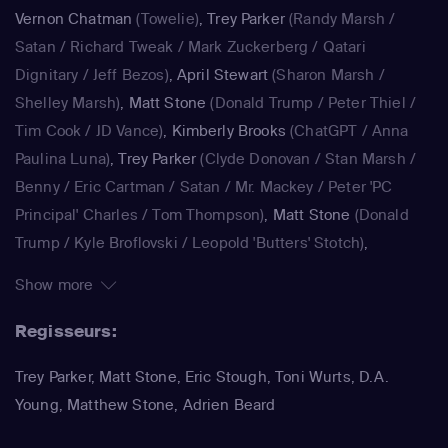
ballen en kutscheten. Beroemdheden komen er ook
Vernon Chatman
(Towelie)
,
Trey Parker
(Randy Marsh /
zelden ongeschonden vanaf, als zij in "South Park" worden
Satan / Richard Tweak / Mark Zuckerberg / Qatari
gepersifleerd. Zo doken Michael Jackson, Paris Hilton, Al
Dignitary / Jeff Bezos)
,
April Stewart
(Sharon Marsh /
Gore en Kanye West al in South Park op, om er maar een
Shelley Marsh)
,
Matt Stone
(Donald Trump / Peter Thiel /
paar te noemen.
Tim Cook / JD Vance)
,
Kimberly Brooks
(ChatGPT / Anna
Paulina Luna)
,
Trey Parker
(Clyde Donovan / Stan Marsh /
Benny / Eric Cartman / Satan / Mr. Mackey / Peter 'PC
Principal' Charles / Tom Thompson)
,
Matt Stone
(Donald
Trump / Kyle Broflovski / Leopold 'Butters' Stotch)
,
Kimberly Brooks
(Dora)
,
Jennifer Howell
(Bebe Stevens)
,
Show more
Betty Boogie Parker
(Betsy)
,
Trey Parker
(Stan Marsh / Eric
Cartman / Randy Marsh / Harrison Yates / Pi Pi / Water
Regisseurs:
Inspector)
,
Matt Stone
(Kyle Broflovski / Kenny McCormick
Trey Parker, Matt Stone, Eric Stough, Toni Wurts, D.A.
/ Butters Stotch / ManBearPig / Mr. Cusslor)
,
April Stewart
Young, Matthew Stone, Adrien Beard
(Liane Cartman / Sharon Marsh / Shelly Marsh)
,
Kimberly
Brooks
(Linda Black)
,
Adrien Beard
(Tolkien Black / Steve