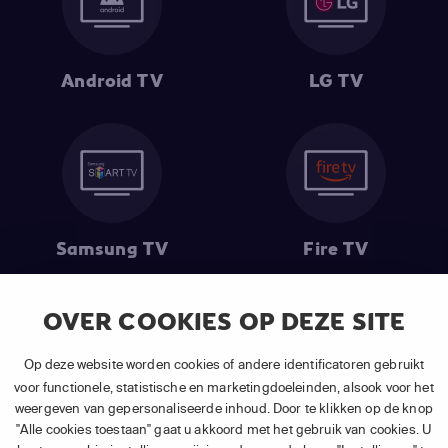
Android TV
LG TV
Samsung TV
Fire TV
OVER COOKIES OP DEZE SITE
(1) De eerste 30 dagen gratis
: Geldig op alle nieuwe abonnementen
Op deze website worden cookies of andere identificatoren gebruikt
van APP TV Light, Basic of Plus.
voor functionele, statistische en marketingdoeleinden, alsook voor het
(2) Prijs abonnement
: Incl. BTW.
weergeven van gepersonaliseerde inhoud. Door te klikken op de knop
(3) Restart & Replay
is beschikbaar voor
volgende zenders
afhankelijk
"Alle cookies toestaan" gaat u akkoord met het gebruik van cookies. U
van je gekozen pakket.