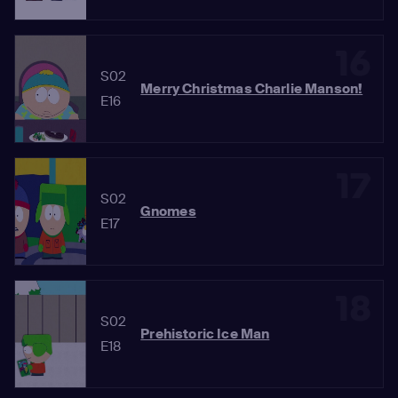
16
S02
Merry Christmas Charlie Manson!
E16
17
S02
Gnomes
E17
18
S02
Prehistoric Ice Man
E18