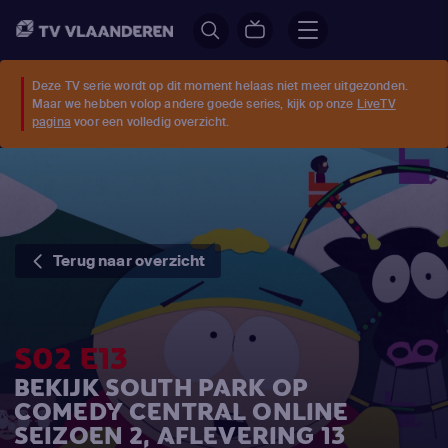
Deze TV serie wordt op dit moment helaas niet meer uitgezonden.
Maar we hebben volop andere goede series, kijk op onze
LiveTV
pagina
voor een volledig overzicht.
Terug naar overzicht
S02 E13
BEKIJK SOUTH PARK OP
COMEDY CENTRAL ONLINE
SEIZOEN 2, AFLEVERING 13