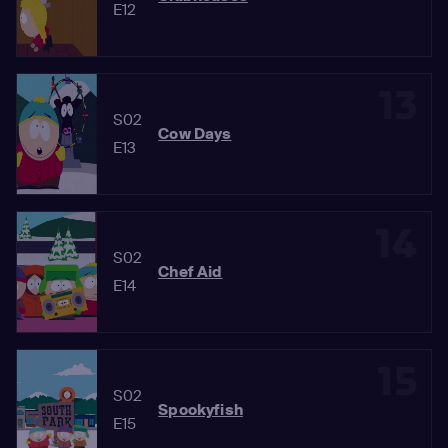
E12
13
S02
Cow Days
E13
14
S02
Chef Aid
E14
15
S02
Spookyfish
E15