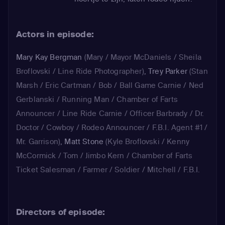
Actors in episode:
Mary Kay Bergman
(Mary / Mayor McDaniels / Sheila
Broflovski / Line Ride Photographer)
,
Trey Parker
(Stan
Marsh / Eric Cartman / Bob / Ball Game Carnie / Ned
Gerblanski / Running Man / Chamber of Farts
Announcer / Line Ride Carnie / Officer Barbrady / Dr.
Doctor / Cowboy / Rodeo Announcer / F.B.I. Agent #1 /
Mr. Garrison)
,
Matt Stone
(Kyle Broflovski / Kenny
McCormick / Tom / Jimbo Kern / Chamber of Farts
Ticket Salesman / Farmer / Soldier / Mitchell / F.B.I.
Agent #2 / Priest Maxi / Leonardo DiCaprio)
,
Dian
Bachar
(Announcer)
,
Isaac Hayes
(Chef)
Directors of episode: