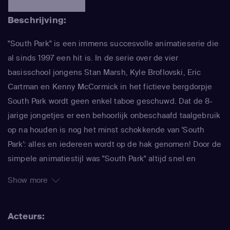
Beschrijving:
"South Park" is een immens succesvolle animatieserie die
al sinds 1997 een hit is. In de serie over de vier
basisschool jongens Stan Marsh, Kyle Broflovski, Eric
Cartman en Kenny McCormick in het fictieve bergdorpje
South Park wordt geen enkel taboe geschuwd. Dat de 8-
jarige jongetjes er een behoorlijk onbeschaafd taalgebruik
op na houden is nog het minst schokkende van 'South
Park': alles en iedereen wordt op de hak genomen! Door de
simpele animatiestijl was "South Park" altijd snel en
makkelijk te maken, waardoor de makers Trey Parker en
Show more
Matt Stone meteen konden inspringen op de actualiteit. In
de serie wordt actueel maatschappelijk commentaar
Acteurs:
afgewisseld door absurde verhaallijnen over gigantische