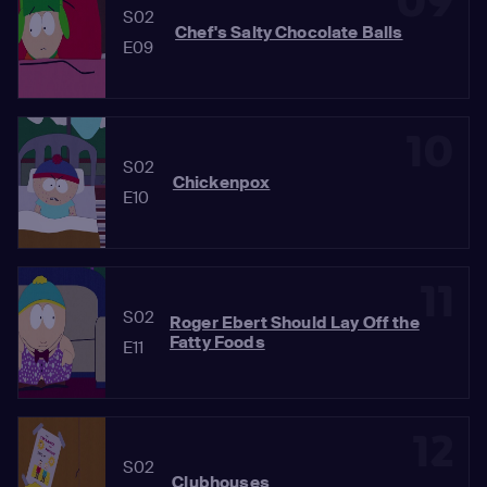
09
S02
Chef's Salty Chocolate Balls
E09
10
S02
Chickenpox
E10
11
S02
Roger Ebert Should Lay Off the
Fatty Foods
E11
12
S02
Clubhouses