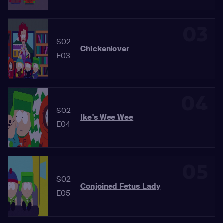
03
S02
Chickenlover
E03
04
S02
Ike's Wee Wee
E04
05
S02
Conjoined Fetus Lady
E05