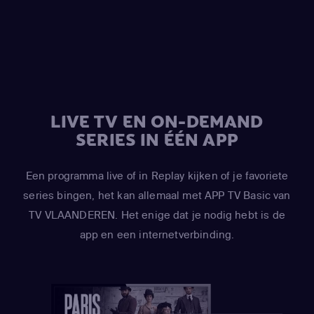
Black)
,
Trey Parker
(Stan Marsh / Eric Cartman / Randy
Marsh / Jimmy Valmer / Mr. Garrison / Mr. Mackey / PC
Principal / Moisha / Hakim / Clyde Donovan)
,
Matt Stone
(Kyle Broflovski / Tweek Tweak / Craig Tucker / Scott
Malkinson)
,
April Stewart
(Wendy Testaburger / Ghost of
Sharon Marsh / Ghost of Shelley Marsh)
,
Mona Marshall
LIVE TV EN ON-DEMAND
(Yentl Cartman)
,
Kimberly Brooks
(Interviewer)
SERIES IN ÉÉN APP
Een programma live of in Replay kijken of je favoriete
series bingen, het kan allemaal met APP TV Basic van
TV VLAANDEREN. Het enige dat je nodig hebt is de
app en een internetverbinding.