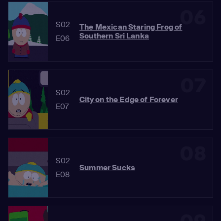
06
S02
The Mexican Staring Frog of
Southern Sri Lanka
E06
07
S02
City on the Edge of Forever
E07
08
S02
Summer Sucks
E08