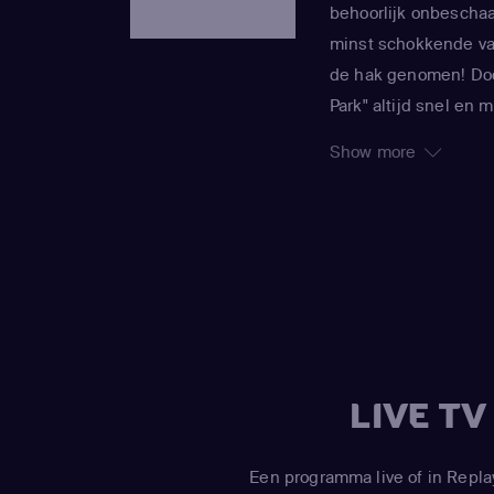
behoorlijk onbeschaa
minst schokkende van
de hak genomen! Doo
Park" altijd snel en
Trey Parker en Matt
Show more
actualiteit. In de se
commentaar afgewiss
gigantische ballen 
ook zelden ongeschon
gepersifleerd. Zo dok
en Kanye West al in 
noemen.
LIVE T
Een programma live of in Repla