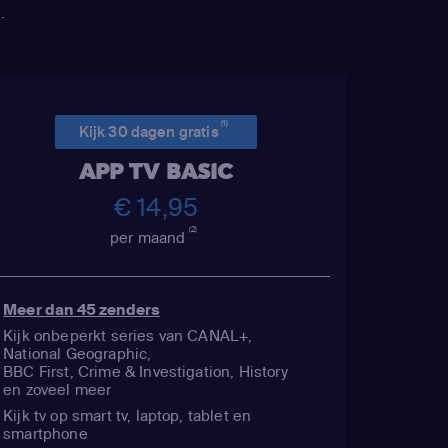
ny McCormick /
.
 ManBearPig / Mr.
tewart
(Liane
 Marsh / Shelly
 Brooks
(Linda
(1)
Kijk 30 dagen gratis
ard
(Tolkien Black
APP TV BASIC
ey Parker
(Stan
€ 14,95
tman / Randy
(2)
lmer / Mr. Garrison
per maand
 Principal / Moisha
Donovan)
,
Matt
Meer dan 45 zenders
ovski / Tweek
Kijk onbeperkt series van CANAL+,
ker / Scott
National Geographic,
BBC First, Crime & Investigation, History
 Stewart
(Wendy
en zoveel meer
ost of Sharon
Kijk tv op smart tv, laptop, tablet en
 Shelley Marsh)
,
smartphone