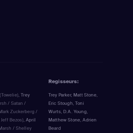
Regisseurs:
(Towelie)
,
Trey
Trey Parker, Matt Stone,
sh / Satan /
Eric Stough, Toni
Mark Zuckerberg /
Wurts, D.A. Young,
 Jeff Bezos)
,
April
Matthew Stone, Adrien
Marsh / Shelley
Beard