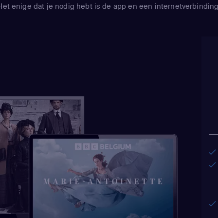
Broflovski / Ken
Het enige dat je nodig hebt is de app en een internetverbinding
Butters Stotch /
Cusslor)
,
April S
Cartman / Sharon
Marsh)
,
Kimberly
Black)
,
Adrien Be
/ Steve Black)
,
Tr
Marsh / Eric Car
Marsh / Jimmy Va
/ Mr. Mackey / PC
/ Hakim / Clyde 
Stone
(Kyle Brofl
Tweak / Craig Tuc
Malkinson)
,
April
Testaburger / Gh
Marsh / Ghost of