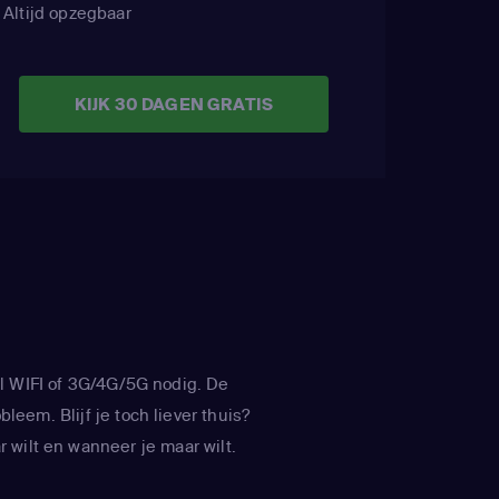
entl Cartman)
Altijd opzegbaar
,
Interviewer)
KIJK 30 DAGEN GRATIS
l WIFI of 3G/4G/5G nodig. De
leem. Blijf je toch liever thuis?
 wilt en wanneer je maar wilt.