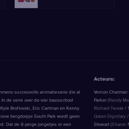
Acteurs:
immens succesvolle animatieserie die al
Vernon Chatman
. In de serie over de vier basisschool
Parker
(Randy Mar
Kyle Broflovski, Eric Cartman en Kenny
Richard Tweak / 
tieve bergdorpje South Park wordt geen
Qatari Dignitary /
. Dat de 8-jarige jongetjes er een
Stewart
(Sharon 