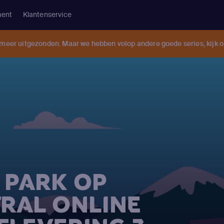
ment
Klantenservice
 meer uitgezonden. Maar we hebben volop andere goede series, kijk 
 PARK OP
RAL ONLINE