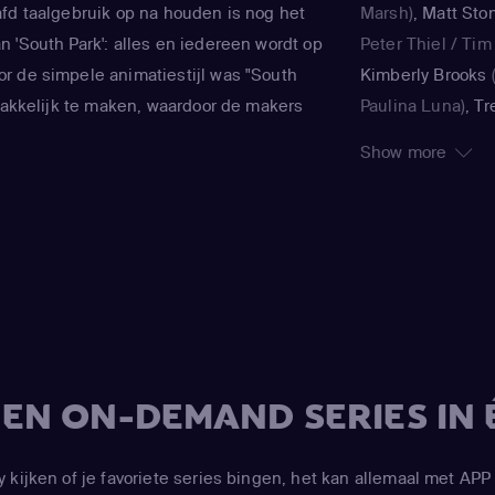
fd taalgebruik op na houden is nog het
Marsh)
,
Matt Sto
 'South Park': alles en iedereen wordt op
Peter Thiel / Tim
r de simpele animatiestijl was "South
Kimberly Brooks
 makkelijk te maken, waardoor de makers
Paulina Luna)
,
Tr
 Stone meteen konden inspringen op de
Donovan / Stan M
Show more
rie wordt actueel maatschappelijk
Eric Cartman / Sa
eld door absurde verhaallijnen over
Peter 'PC Princip
en kutscheten. Beroemdheden komen er
Thompson)
,
Matt
den vanaf, als zij in "South Park" worden
Trump / Kyle Brof
en Michael Jackson, Paris Hilton, Al Gore
'Butters' Stotch)
,
South Park op, om er maar een paar te
(Dora)
,
Jennifer H
Stevens)
,
Betty B
(Betsy)
,
Trey Park
V EN ON-DEMAND SERIES IN 
Eric Cartman / R
Harrison Yates / P
Inspector)
,
Matt 
y kijken of je favoriete series bingen, het kan allemaal met 