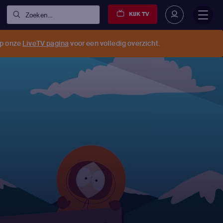
KIJK TV
Zoeken...
op onze
LiveTV pagina
voor een volledig overzicht.