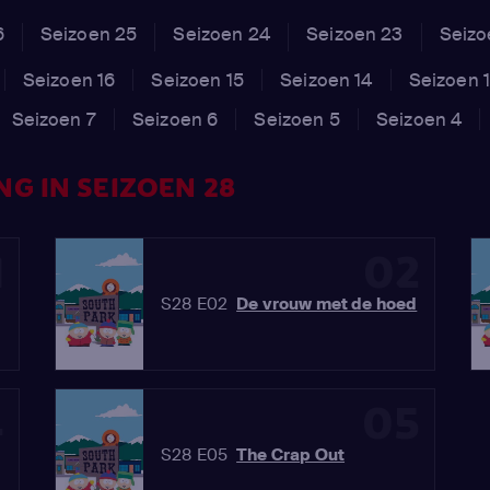
6
Seizoen 25
Seizoen 24
Seizoen 23
Seizo
Seizoen 16
Seizoen 15
Seizoen 14
Seizoen 
Seizoen 7
Seizoen 6
Seizoen 5
Seizoen 4
G IN SEIZOEN 28
1
02
S28 E02
De vrouw met de hoed
4
05
S28 E05
The Crap Out