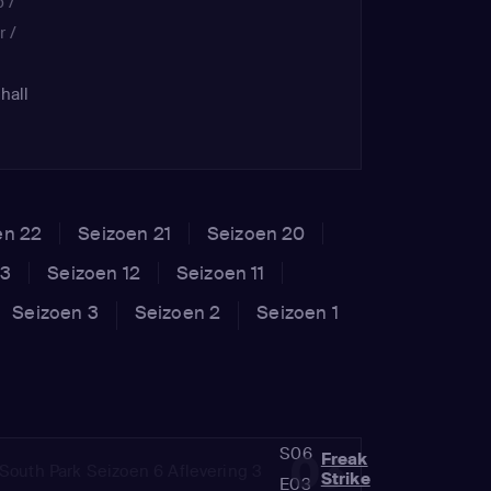
b /
r /
hall
eider
 /
en 22
Seizoen 21
Seizoen 20
13
Seizoen 12
Seizoen 11
Seizoen 3
Seizoen 2
Seizoen 1
S06
03
Freak
Strike
E03