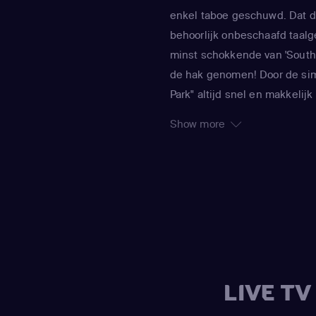
enkel taboe geschuwd. Dat de
behoorlijk onbeschaafd taalg
minst schokkende van 'South 
de hak genomen! Door de sim
Park" altijd snel en makkeli
Trey Parker en Matt Stone m
Show more
actualiteit. In de serie word
commentaar afgewisseld door
gigantische ballen en kuts
ook zelden ongeschonden vana
gepersifleerd. Zo doken Micha
en Kanye West al in South Pa
noemen.
LIVE T