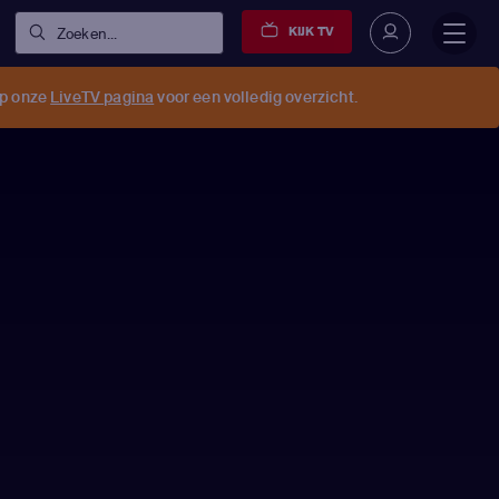
KIJK TV
Zoeken...
op onze
LiveTV pagina
voor een volledig overzicht.