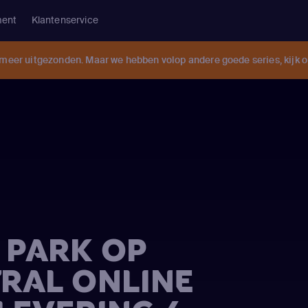
ment
Klantenservice
 meer uitgezonden. Maar we hebben volop andere goede series, kijk 
 PARK OP
RAL ONLINE