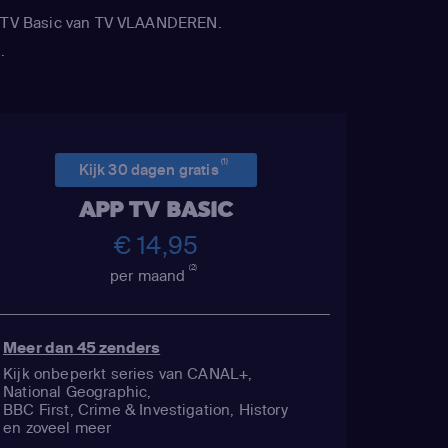
le
APP TV Basic van TV VLAANDEREN.
mick /
.
ig / Mr.
iane
 Shelly
Linda
(1)
Kijk 30 dagen gratis
kien Black
APP TV BASIC
r
(Stan
€ 14,95
andy
(2)
. Garrison
per maand
al / Moisha
,
Matt
Meer dan 45 zenders
Tweek
Kijk onbeperkt series van CANAL+,
ott
National Geographic,
BBC First, Crime & Investigation, History
(Wendy
en zoveel meer
haron