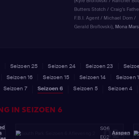
(Kyle Broflovski / Rancher Bo
Butters Stotch / Craig's Fathe
F.B.I. Agent / Michael Dorn /
Gerald Broflovski)
,
Mona Mars
(Sheila Broflovski)
,
Eliza Schn
(Sharon Marsh / Shelly Marsh
Liane Cartman)
Seizoen 25
Seizoen 24
Seizoen 23
Seizo
Seizoen 16
Seizoen 15
Seizoen 14
Seizoen 
Seizoen 7
Seizoen 6
Seizoen 5
Seizoen 4
G IN SEIZOEN 6
red
S06
1
02
s
Asspen
E02
des