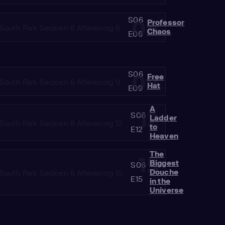
S06
06
Professor
Chaos
E06
S06
09
Free
Hat
E09
A
12
S06
Ladder
to
E12
Heaven
The
15
Biggest
S06
Douche
E15
in the
Universe