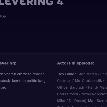
FLEVERING 4
 App
evering:
Actors in episode:
 ontvoeren om ze te redden
Trey Parker
(Stan Marsh / Eric
ssteak, komt de politie langs
Cartman / Ms. Choksondik /
tie.
Officer Barbrady / Randy Mar
Chris Stotch / News Reporter
Mike / Dr. Doctor)
,
Matt Stone