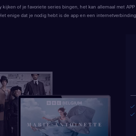
Inspector)
,
Matt Stone
(Ky
y kijken of je favoriete series bingen, het kan allemaal met 
Broflovski / Kenny McCor
Het enige dat je nodig hebt is de app en een internetverbinding
Butters Stotch / ManBearP
Cusslor)
,
April Stewart
(L
Cartman / Sharon Marsh /
Marsh)
,
Kimberly Brooks
(
Black)
,
Adrien Beard
(Tol
/ Steve Black)
,
Trey Parke
Marsh / Eric Cartman / R
Marsh / Jimmy Valmer / Mr
/ Mr. Mackey / PC Princip
/ Hakim / Clyde Donovan)
Stone
(Kyle Broflovski / 
Tweak / Craig Tucker / Sc
Malkinson)
,
April Stewart
Testaburger / Ghost of S