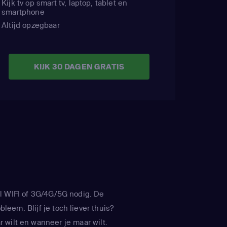
Kijk tv op smart tv, laptop, tablet en
 Marsh)
,
smartphone
tman)
Altijd opzegbaar
,
wer)
KIJK 30 DAGEN GRATIS
l WIFI of 3G/4G/5G nodig. De
leem. Blijf je toch liever thuis?
 wilt en wanneer je maar wilt.