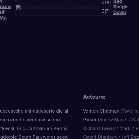
y
Red
S06
6
17
uture
Sleigh
E17
elf
Down
'Me
Acteurs:
uccesvolle animatieserie die al
Vernon Chatman
(Towelie
erie over de vier basisschool
Parker
(Randy Marsh / Sat
flovski, Eric Cartman en Kenny
Richard Tweak / Mark Zu
rgdorpje South Park wordt geen
Qatari Dignitary / Jeff Be