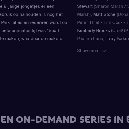
 8-jarige jongetjes er een
Stewart
(Sharon Marsh / 
ebruik op na houden is nog het
Marsh)
,
Matt Stone
(Dona
Park': alles en iedereen wordt op
Peter Thiel / Tim Cook / 
pele animatiestijl was "South
Kimberly Brooks
(ChatGPT
jk te maken, waardoor de makers
Paulina Luna)
,
Trey Parke
eteen konden inspringen op de
Donovan / Stan Marsh / 
Show more
t actueel maatschappelijk
Eric Cartman / Satan / Mr
 absurde verhaallijnen over
Peter 'PC Principal' Charl
cheten. Beroemdheden komen er
Thompson)
,
Matt Stone
(
f, als zij in "South Park" worden
Trump / Kyle Broflovski /
el Jackson, Paris Hilton, Al Gore
'Butters' Stotch)
,
Kimberly
rk op, om er maar een paar te
(Dora)
,
Jennifer Howell
(B
Stevens)
,
Betty Boogie Pa
(Betsy)
,
Trey Parker
(Stan 
V EN ON-DEMAND SERIES IN 
Eric Cartman / Randy Mar
Harrison Yates / Pi Pi / W