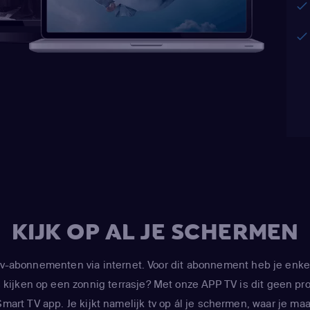
Marsh / Ghost of Shelley
Mona Marshall
(Yentl Car
Kimberly Brooks
(Intervie
KIJK OP AL JE SCHERMEN
-abonnementen via internet. Voor dit abonnement heb je enke
kijken op een zonnig terrasje? Met onze APP TV is dit geen prob
art TV app. Je kijkt namelijk tv op ál je schermen, waar je maar