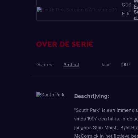
M
1
S06
F
S
E16
n
OVER DE SERIE
Genres:
Archief
Jaar:
1997
Beschrijving:
"South Park" is een immens s
sinds 1997 een hit is. In de s
jongens Stan Marsh, Kyle Bro
McCormick in het fictieve be