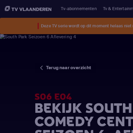
Tv-abonnementen
Tv & Entertain
Deze TV serie wordt op dit moment helaas niet
Terug naar overzicht
S06 E04
BEKIJK SOUTH
COMEDY CENT