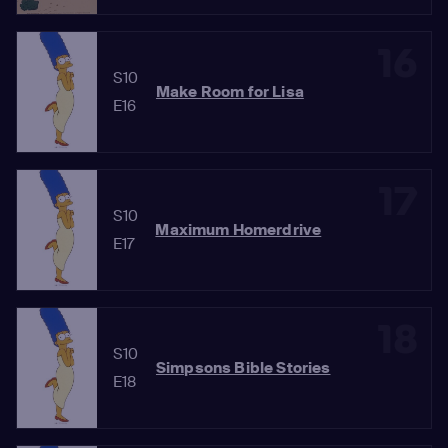
16
S10
Make Room for Lisa
E16
17
S10
Maximum Homerdrive
E17
18
S10
Simpsons Bible Stories
E18