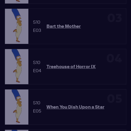
03
S10
Bart the Mother
E03
04
S10
Treehouse of Horror IX
E04
05
S10
When You Dish Upon a Star
E05