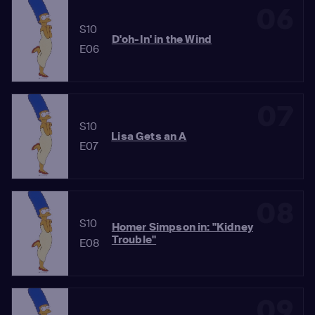
06
S10
D'oh-In' in the Wind
E06
07
S10
Lisa Gets an A
E07
08
S10
Homer Simpson in: "Kidney
Trouble"
E08
09