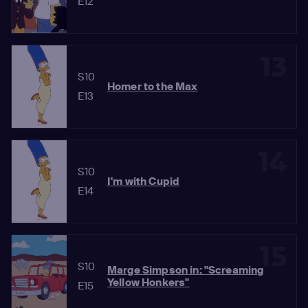
E12
13
S10
Homer to the Max
E13
14
S10
I'm with Cupid
E14
15
S10
Marge Simpson in: "Screaming
Yellow Honkers"
E15