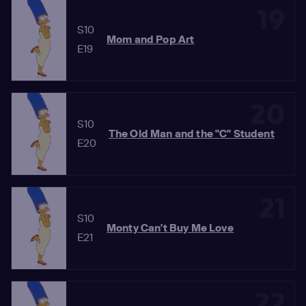
19
S10
Mom and Pop Art
E19
20
S10
The Old Man and the "C" Student
E20
21
S10
Monty Can't Buy Me Love
E21
22