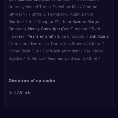
Squeaky-Voiced Teen / Sideshow Mel / Grampa
Simpson / Hunter S. Thompson / Capt. Lance
Murdock / Gil / Croupier #2)
,
Julie Kavner
(Marge
Simpson)
,
Nancy Cartwright
(Bart Simpson / Todd
Flanders)
,
Yeardley Smith
(Lisa Simpson)
,
Hank Azaria
(Demolition Foreman / Demolition Worker / Cletus /
Comic Book Guy / Car Wash Attendant / Carl / Moe
Szyslak / Dr. Gonzo / Paramedic / Security Chief /
Drederick Tatum)
Directors of episode:
Neil Affleck