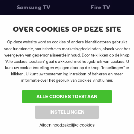
Samsung TV
Fire TV
OVER COOKIES OP DEZE SITE
(1) De eerste 30 dagen gratis
: Geldig op alle nieuwe abonnementen
Op deze website worden cookies of andere identificatoren gebruikt
van APP TV Light, Basic of Plus.
voor functionele, statistische en marketingdoeleinden, alsook voor het
(2) Prijs abonnement
: Incl. BTW.
weergeven van gepersonaliseerde inhoud. Door te klikken op de knop
(3) Restart & Replay
is beschikbaar voor
volgende zenders
afhankelijk
"Alle cookies toestaan" gaat u akkoord met het gebruik van cookies. U
van je gekozen pakket.
kunt uw cookie-instellingen wijzigen door op de knop "Instellingen" te
klikken. U kunt uw toestemming intrekken of beheren en meer
informatie over het gebruik van cookies vindt u
hier
.
ALLE COOKIES TOESTAAN
©
2026 Canal+ Luxembourg S. à r.l. - Alle rechten voorbehouden. TV
INSTELLINGEN
VLAANDEREN® is een merk gebruikt onder licentie door Canal+
Luxembourg S. à r.l. Maatschappelijke zetel: Rue Albert Borschette 4,
Alleen noodzakelijke cookies
L-1246 Luxembourg R.C.S. Luxembourg : B 87.905