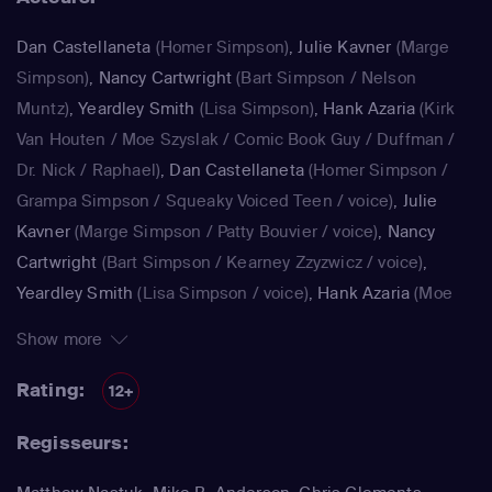
Dan Castellaneta
(Homer Simpson)
,
Julie Kavner
(Marge
Simpson)
,
Nancy Cartwright
(Bart Simpson / Nelson
Muntz)
,
Yeardley Smith
(Lisa Simpson)
,
Hank Azaria
(Kirk
Van Houten / Moe Szyslak / Comic Book Guy / Duffman /
Dr. Nick / Raphael)
,
Dan Castellaneta
(Homer Simpson /
Grampa Simpson / Squeaky Voiced Teen / voice)
,
Julie
Kavner
(Marge Simpson / Patty Bouvier / voice)
,
Nancy
Cartwright
(Bart Simpson / Kearney Zzyzwicz / voice)
,
Yeardley Smith
(Lisa Simpson / voice)
,
Hank Azaria
(Moe
Szyslak / Kirk Van Houten / Comic Book Guy / Raphael /
Show more
Lawyer / Lifeguard / Very Tall Man / voice)
,
Dan
Castellaneta
(Homer Simpson / Kodos)
,
Nancy Cartwright
Rating:
12+
(Bart Simpson)
,
Hank Azaria
(Luigi Risotto / Kirk Van
Regisseurs:
Houten / Clancy Wiggum / Snake Jailbird / Maximilian von
Wonthelm)
,
Dan Castellaneta
(Homer Simpson / Barney