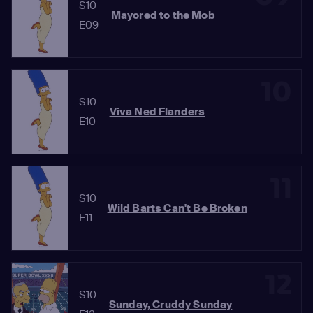
S10
Mayored to the Mob
E09
10
S10
Viva Ned Flanders
E10
11
S10
Wild Barts Can't Be Broken
E11
12
S10
Sunday, Cruddy Sunday