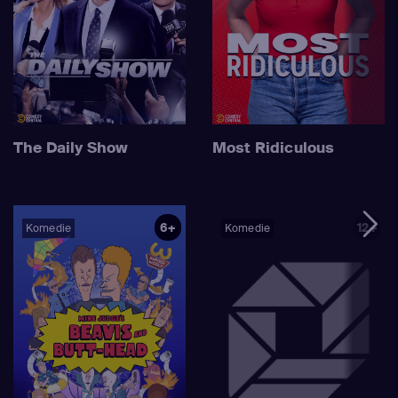
The Daily Show
Most Ridiculous
6+
12+
Komedie
Komedie