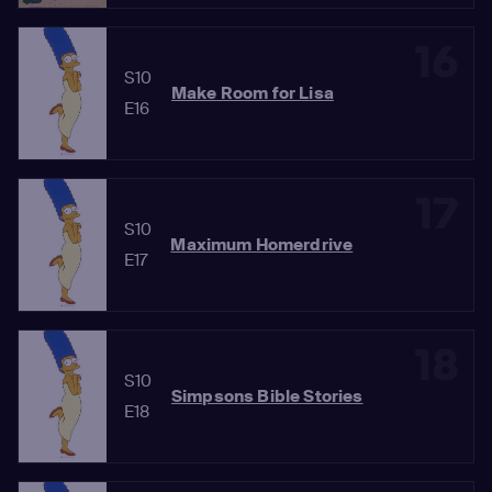
16
S10
Make Room for Lisa
E16
17
S10
Maximum Homerdrive
E17
18
S10
Simpsons Bible Stories
E18