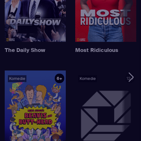
The Daily Show
Most Ridiculous
6+
12+
Komedie
Komedie