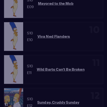
S10
Mayored to the Mob
E09
10
S10
Viva Ned Flanders
E10
11
S10
Wild Barts Can't Be Broken
E11
12
S10
Sunday, Cruddy Sunday
E12