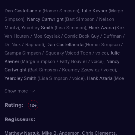
Dan Castellaneta
(Homer Simpson)
,
Julie Kavner
(Marge
Simpson)
,
Nancy Cartwright
(Bart Simpson / Nelson
Muntz)
,
Yeardley Smith
(Lisa Simpson)
,
Hank Azaria
(Kirk
Van Houten / Moe Szyslak / Comic Book Guy / Duffman /
Dr. Nick / Raphael)
,
Dan Castellaneta
(Homer Simpson /
Grampa Simpson / Squeaky Voiced Teen / voice)
,
Julie
Kavner
(Marge Simpson / Patty Bouvier / voice)
,
Nancy
Cartwright
(Bart Simpson / Kearney Zzyzwicz / voice)
,
Yeardley Smith
(Lisa Simpson / voice)
,
Hank Azaria
(Moe
Szyslak / Kirk Van Houten / Comic Book Guy / Raphael /
Show more
Lawyer / Lifeguard / Very Tall Man / voice)
,
Dan
Castellaneta
(Homer Simpson / Kodos)
,
Nancy Cartwright
Rating:
12+
(Bart Simpson)
,
Hank Azaria
(Luigi Risotto / Kirk Van
Regisseurs:
Houten / Clancy Wiggum / Snake Jailbird / Maximilian von
Wonthelm)
,
Dan Castellaneta
(Homer Simpson / Barney
Matthew Nastuk, Mike B. Anderson, Chris Clements,