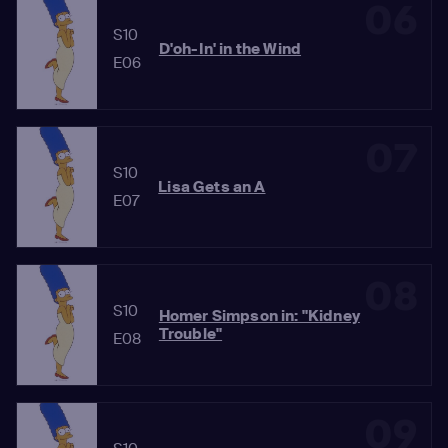
06
S10
D'oh-In' in the Wind
E06
07
S10
Lisa Gets an A
E07
08
S10
Homer Simpson in: "Kidney
Trouble"
E08
09