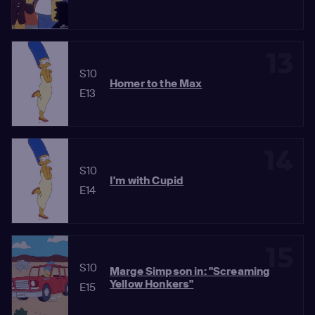
13
S10
Homer to the Max
E13
14
S10
I'm with Cupid
E14
15
S10
Marge Simpson in: "Screaming
Yellow Honkers"
E15