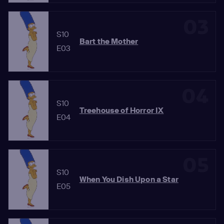
03
S10
Bart the Mother
E03
04
S10
Treehouse of Horror IX
E04
05
S10
When You Dish Upon a Star
E05