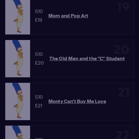
19
S10
Mom and Pop Art
E19
20
S10
The Old Man and the "C" Student
E20
21
S10
Monty Can't Buy Me Love
E21
22