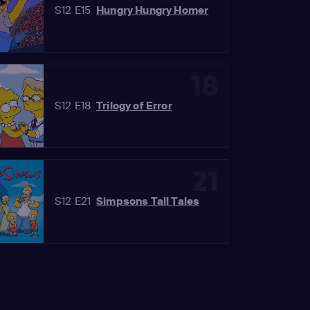
S12 E15
Hungry Hungry Homer
18
S12 E18
Trilogy of Error
21
S12 E21
Simpsons Tall Tales