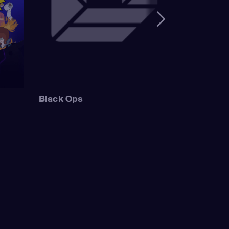
ge Simpson / Patty
Bouvier)
,
Nancy
Simpson / Ralph
 Muntz)
,
Hank
uckler / Kirk Van
 Wiggum / Gary
Black Ops
Szyslak / Comic
astellaneta
 / Grampa Simpson
/ Krusty the Clown
/ Hans Moleman /
ank Azaria
(Moe
ough Johnson /
zaria
(Johnny
cy Wiggum / Luigi
McCallister /