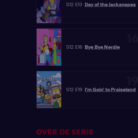
S12 E13
Day of the Jackanapes
1
S12 E16
Bye Bye Nerdie
1
S12 E19
I'm Goin' to Praiseland
OVER DE SERIE