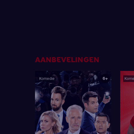
AANBEVELINGEN
6+
Komedie
Kome