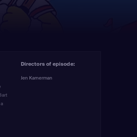
Directors of episode:
Jen Kamerman
e
Bart
sa
d