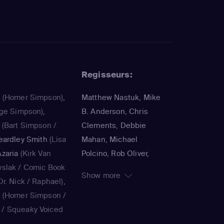
Regisseurs:
a
(Homer Simpson)
,
Matthew Nastuk, Mike
ge Simpson)
,
B. Anderson, Chris
(Bart Simpson /
Clements, Debbie
eardley Smith
(Lisa
Mahan, Michael
zaria
(Kirk Van
Polcino, Rob Oliver,
yslak / Comic Book
Timothy Bailey, Panama
Show more
r. Nick / Raphael)
,
K., Jorge R. Gutiérrez,
a
(Homer Simpson /
John Harvatine IV,
/ Squeaky Voiced
Gabriel DeFrancesco,
ie Kavner
(Marge
Matthew Faughnan,