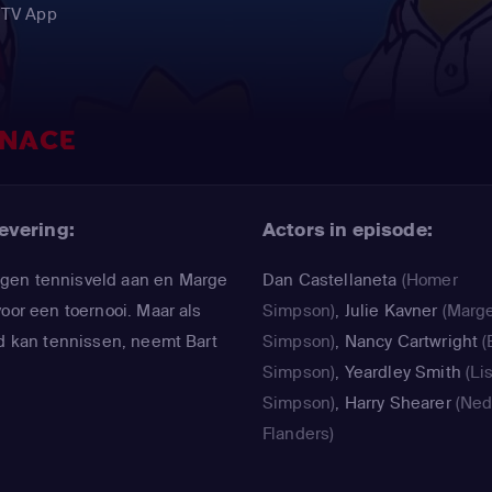
 TV App
ENACE
evering:
Actors in episode:
gen tennisveld aan en Marge
Dan Castellaneta
(Homer
oor een toernooi. Maar als
Simpson)
,
Julie Kavner
(Marg
ed kan tennissen, neemt Bart
Simpson)
,
Nancy Cartwright
(
Simpson)
,
Yeardley Smith
(Li
Simpson)
,
Harry Shearer
(Ne
Flanders)