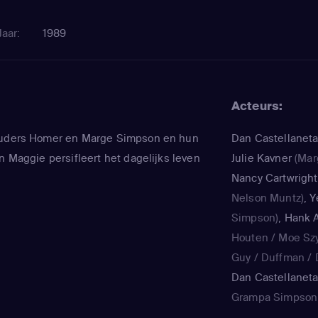
Jaar:
1989
Acteurs:
ouders Homer en Marge Simpson en hun
Dan Castellanet
n Maggie persifleert het dagelijks leven
Julie Kavner
(Mar
Nancy Cartwright
Nelson Muntz)
,
Y
Simpson)
,
Hank A
Houten / Moe Sz
Guy / Duffman / D
Dan Castellanet
Grampa Simpson 
Teen / voice)
,
Jul