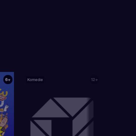
ouvier / voice)
,
Steven Dean Moore,
(Bart Simpson /
Bob Anderson, Lance
/ voice)
,
Yeardley
Kramer, Jennifer
on / voice)
,
Hank
Moeller, Wesley Archer,
ak / Kirk Van
Jim Reardon, Rich
Book Guy / Raphael
Moore, Matt Groening
ard / Very Tall Man
ellaneta
(Homer
)
,
Nancy Cartwright
6+
12+
Komedie
ank Azaria
(Luigi
n Houten / Clancy
ailbird /
Wonthelm)
,
Dan
mer Simpson /
 Sideshow Mel /
Mayor Quimby)
,