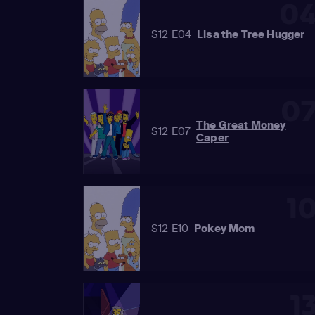
0
S12 E04
Lisa the Tree Hugger
0
The Great Money
S12 E07
Caper
1
S12 E10
Pokey Mom
1