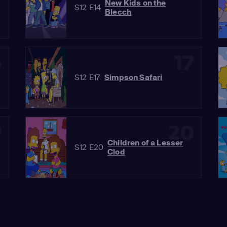
New Kids on the
S12 E14
Blecch
6
17
S12 E17
Simpson Safari
9
20
Children of a Lesser
S12 E20
Clod