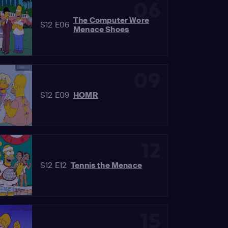
06
The Computer Wore
S12 E06
Menace Shoes
09
S12 E09
HOMR
12
S12 E12
Tennis the Menace
15