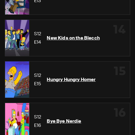
E13
14
S12
New Kids on the Blecch
E14
15
S12
Hungry Hungry Homer
E15
16
S12
Bye Bye Nerdie
E16