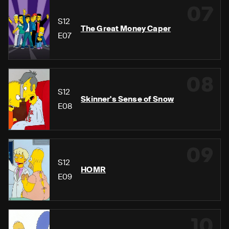
07
S12
The Great Money Caper
E07
08
S12
Skinner's Sense of Snow
E08
09
S12
HOMR
E09
10