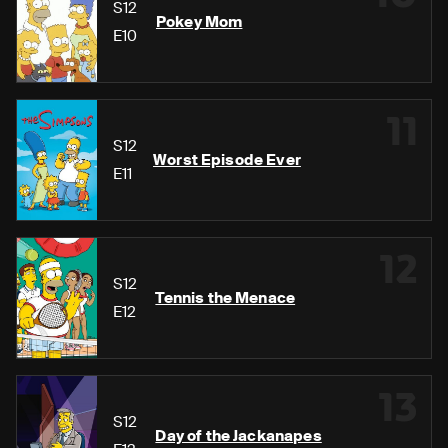
S12
Pokey Mom
E10
11
S12
Worst Episode Ever
E11
12
S12
Tennis the Menace
E12
13
S12
Day of the Jackanapes