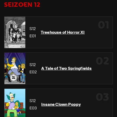
SEIZOEN 12
01
S12
Treehouse of Horror XI
E01
02
S12
A Tale of Two Springfields
E02
03
S12
Insane Clown Poppy
E03