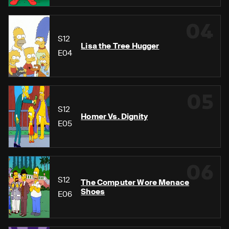
04
S12
Lisa the Tree Hugger
E04
05
S12
Homer Vs. Dignity
E05
06
S12
The Computer Wore Menace
Shoes
E06