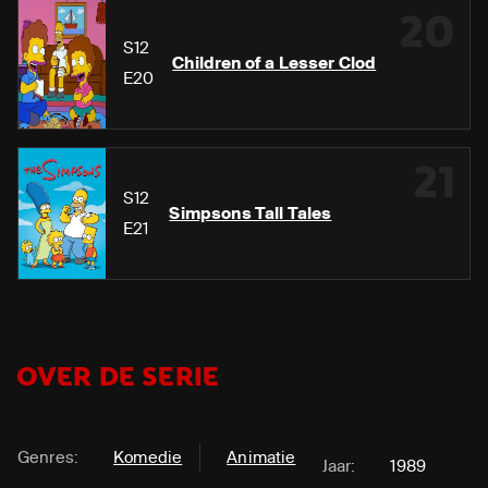
20
S12
Children of a Lesser Clod
E20
21
S12
Simpsons Tall Tales
E21
OVER DE SERIE
Genres:
Komedie
Animatie
Jaar:
1989