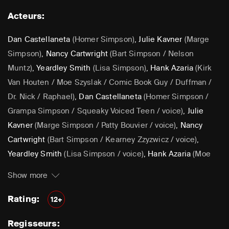
Acteurs:
Dan Castellaneta
(Homer Simpson)
,
Julie Kavner
(Marge
Simpson)
,
Nancy Cartwright
(Bart Simpson / Nelson
Muntz)
,
Yeardley Smith
(Lisa Simpson)
,
Hank Azaria
(Kirk
Van Houten / Moe Szyslak / Comic Book Guy / Duffman /
Dr. Nick / Raphael)
,
Dan Castellaneta
(Homer Simpson /
Grampa Simpson / Squeaky Voiced Teen / voice)
,
Julie
Kavner
(Marge Simpson / Patty Bouvier / voice)
,
Nancy
Cartwright
(Bart Simpson / Kearney Zzyzwicz / voice)
,
Yeardley Smith
(Lisa Simpson / voice)
,
Hank Azaria
(Moe
Szyslak / Kirk Van Houten / Comic Book Guy / Raphael /
Show more
Lawyer / Lifeguard / Very Tall Man / voice)
,
Dan
Castellaneta
(Homer Simpson / Kodos)
,
Nancy Cartwright
Rating:
12+
(Bart Simpson)
,
Hank Azaria
(Luigi Risotto / Kirk Van
Regisseurs:
Houten / Clancy Wiggum / Snake Jailbird / Maximilian von