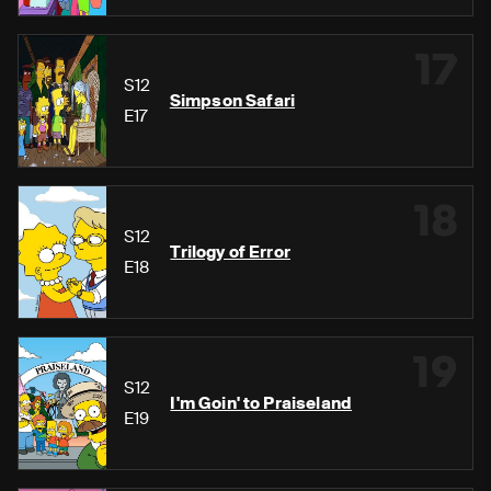
17
S12
Simpson Safari
E17
18
S12
Trilogy of Error
E18
19
S12
I'm Goin' to Praiseland
E19