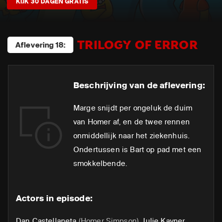
KIJK 30 DAGEN GRATIS
TRILOGY OF ERROR
Aflevering 18:
Beschrijving van de aflevering:
Marge snijdt per ongeluk de duim
van Homer af, en de twee rennen
onmiddellijk naar het ziekenhuis.
Ondertussen is Bart op pad met een
smokkelbende.
Actors in episode:
Dan Castellaneta
(Homer Simpson)
,
Julie Kavner