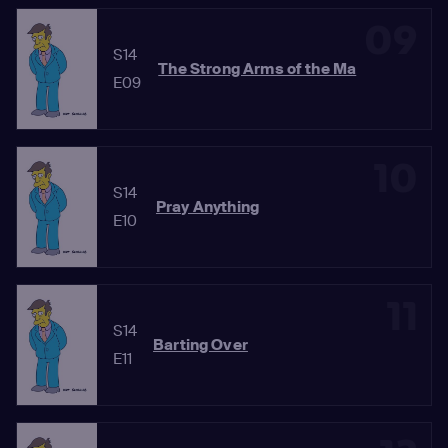
09
S14
The Strong Arms of the Ma
E09
10
S14
Pray Anything
E10
11
S14
Barting Over
E11