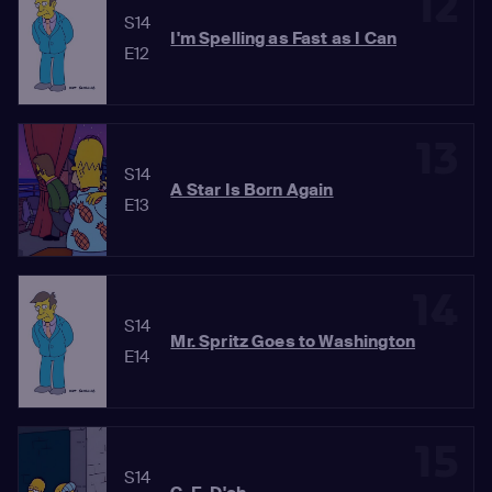
12
S14
I'm Spelling as Fast as I Can
E12
13
S14
A Star Is Born Again
E13
14
S14
Mr. Spritz Goes to Washington
E14
15
S14