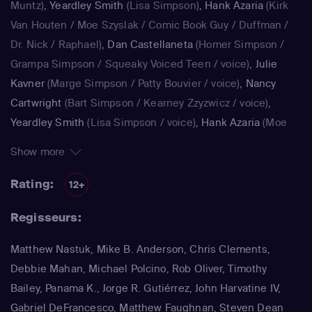
Muntz)
,
Yeardley Smith
(Lisa Simpson)
,
Hank Azaria
(Kirk
Van Houten / Moe Szyslak / Comic Book Guy / Duffman /
Dr. Nick / Raphael)
,
Dan Castellaneta
(Homer Simpson /
Grampa Simpson / Squeaky Voiced Teen / voice)
,
Julie
Kavner
(Marge Simpson / Patty Bouvier / voice)
,
Nancy
Cartwright
(Bart Simpson / Kearney Zzyzwicz / voice)
,
Yeardley Smith
(Lisa Simpson / voice)
,
Hank Azaria
(Moe
Szyslak / Kirk Van Houten / Comic Book Guy / Raphael /
Show more
Lawyer / Lifeguard / Very Tall Man / voice)
,
Dan
Castellaneta
(Homer Simpson / Kodos)
,
Nancy Cartwright
Rating:
12+
(Bart Simpson)
,
Hank Azaria
(Luigi Risotto / Kirk Van
Regisseurs:
Houten / Clancy Wiggum / Snake Jailbird / Maximilian von
Wonthelm)
,
Dan Castellaneta
(Homer Simpson / Barney
Matthew Nastuk, Mike B. Anderson, Chris Clements,
Gumble / Sideshow Mel / Hans Moleman / Mayor Quimby)
,
Debbie Mahan, Michael Polcino, Rob Oliver, Timothy
Julie Kavner
(Marge Simpson / Patty Bouvier / Selma
Bailey, Panama K., Jorge R. Gutiérrez, John Harvatine IV,
Bouvier)
,
Nancy Cartwright
(Bart Simpson / Ralph Wiggum
Gabriel DeFrancesco, Matthew Faughnan, Steven Dean