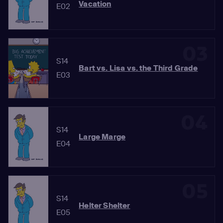
Vacation
E02
03
S14
Bart vs. Lisa vs. the Third Grade
E03
04
S14
Large Marge
E04
05
S14
Helter Shelter
E05