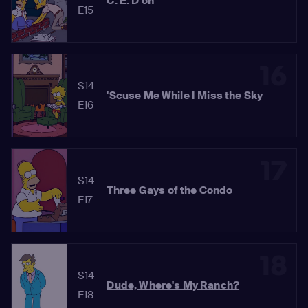
C. E. D'oh
E15
16
S14
'Scuse Me While I Miss the Sky
E16
17
S14
Three Gays of the Condo
E17
18
S14
Dude, Where's My Ranch?
E18