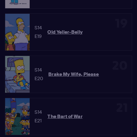
19
S14
Old Yeller-Belly
E19
20
S14
Brake My Wife, Please
E20
21
S14
The Bart of War
E21