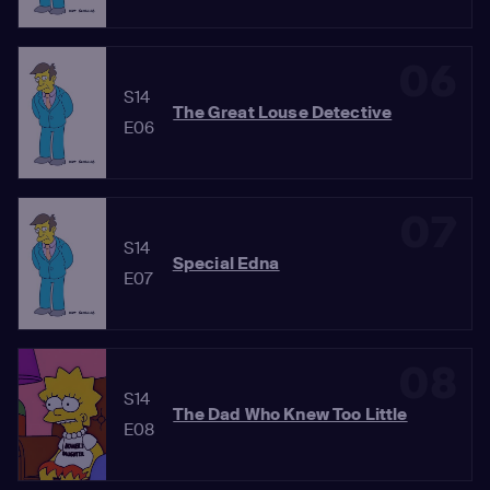
06
S14
The Great Louse Detective
E06
07
S14
Special Edna
E07
08
S14
The Dad Who Knew Too Little
E08