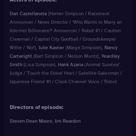
Dan Castellaneta
(Homer Simpson / Racetrack
Announcer / News Director / 'Who Wants to Marry an
Internet Billionaire?' Announcer / Robot #1 / Caution
Crewman / Capital City Goofball / Groundskeeper
Willie / 'No!')
,
Julie Kavner
(Marge Simpson)
,
Nancy
Cartwright
(Bart Simpson / Nelson Muntz)
,
Yeardley
Smith
(Lisa Simpson)
,
Hank Azaria
(Animal Survivor'
Judge / 'Touch the Stove' Host / Satellite Salesman /
Japanese Friend #1 / Clock Channel Voice / 'Robot
Rumble Announcer / Robot #2 / Clown / MC Safety /
House Speaker / Grandpappy)
Directors of episode:
Steven Dean Moore, Jim Reardon