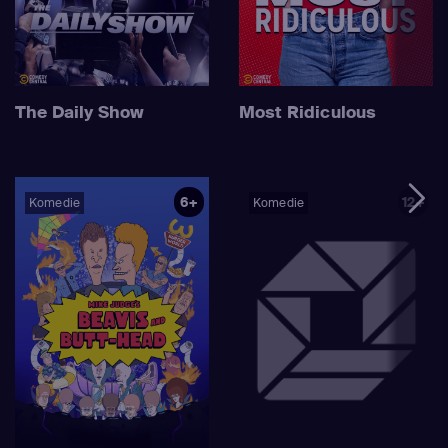
The Daily Show
Most Ridiculous
6+
12+
Komedie
Komedie