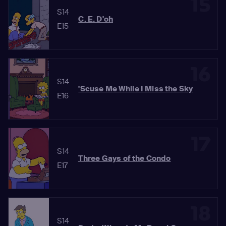
15
S14
C. E. D'oh
E15
16
S14
'Scuse Me While I Miss the Sky
E16
17
S14
Three Gays of the Condo
E17
18
S14