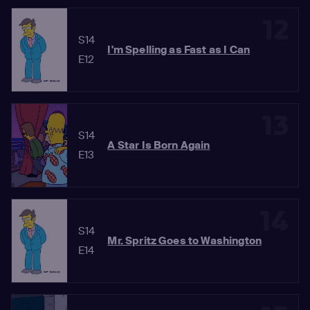
12
S14
I'm Spelling as Fast as I Can
E12
13
S14
A Star Is Born Again
E13
14
S14
Mr. Spritz Goes to Washington
E14