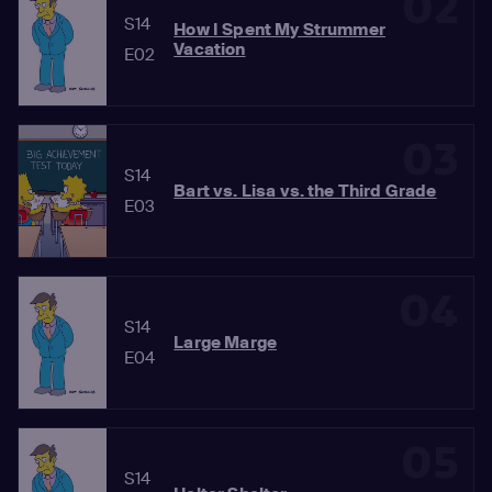
02
S14
How I Spent My Strummer
Vacation
E02
03
S14
Bart vs. Lisa vs. the Third Grade
E03
04
S14
Large Marge
E04
05
S14