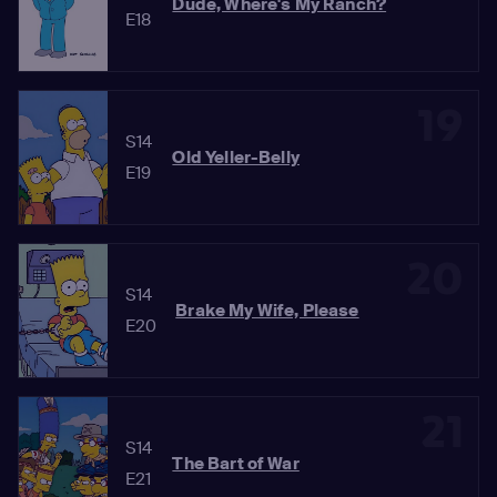
Dude, Where's My Ranch?
E18
19
S14
Old Yeller-Belly
E19
20
S14
Brake My Wife, Please
E20
21
S14
The Bart of War
E21