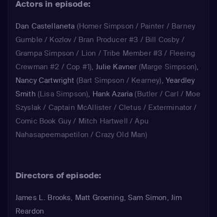
Actors in episode:
Dan Castellaneta
(Homer Simpson / Painter / Barney
Gumble / Kozlov / Bran Producer #3 / Bill Cosby /
Grampa Simpson / Lion / Tribe Member #3 / Fleeing
Crewman #2 / Cop #1)
,
Julie Kavner
(Marge Simpson)
,
Nancy Cartwright
(Bart Simpson / Kearney)
,
Yeardley
Smith
(Lisa Simpson)
,
Hank Azaria
(Butler / Carl / Moe
Szyslak / Captain McAllister / Cletus / Exterminator /
Comic Book Guy / Mitch Hartwell / Apu
Nahasapeemapetilon / Crazy Old Man)
Directors of episode:
James L. Brooks, Matt Groening, Sam Simon, Jim
Reardon