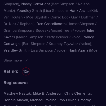
Simpson)
,
Nancy Cartwright
(Bart Simpson / Nelson
Muntz)
,
Yeardley Smith
(Lisa Simpson)
,
Hank Azaria
(Kirk
Van Houten / Moe Szyslak / Comic Book Guy / Duffman /
Dr. Nick / Raphael)
,
Dan Castellaneta
(Homer Simpson /
Grampa Simpson / Squeaky Voiced Teen / voice)
,
Julie
Kavner
(Marge Simpson / Patty Bouvier / voice)
,
Nancy
Cartwright
(Bart Simpson / Kearney Zzyzwicz / voice)
,
Yeardley Smith
(Lisa Simpson / voice)
,
Hank Azaria
(Moe
Szyslak / Kirk Van Houten / Comic Book Guy / Raphael /
Show more
Lawyer / Lifeguard / Very Tall Man / voice)
,
Dan
Castellaneta
(Homer Simpson / Kodos)
,
Nancy Cartwright
Rating:
12+
(Bart Simpson)
,
Hank Azaria
(Luigi Risotto / Kirk Van
Regisseurs:
Houten / Clancy Wiggum / Snake Jailbird / Maximilian von
Wonthelm)
,
Dan Castellaneta
(Homer Simpson / Barney
Matthew Nastuk, Mike B. Anderson, Chris Clements,
Gumble / Sideshow Mel / Hans Moleman / Mayor Quimby)
,
Debbie Mahan, Michael Polcino, Rob Oliver, Timothy
Julie Kavner
(Marge Simpson / Patty Bouvier / Selma