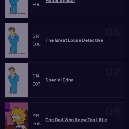
Helter Shelter
E05
06
S14
The Great Louse Detective
E06
07
S14
Special Edna
E07
08
S14
The Dad Who Knew Too Little
E08