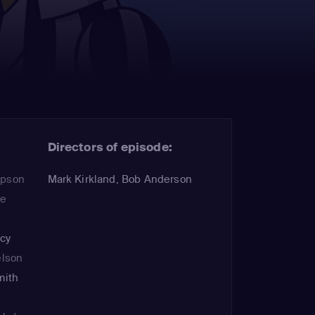
Directors of episode:
mpson
Mark Kirkland, Bob Anderson
he
cy
elson
mith