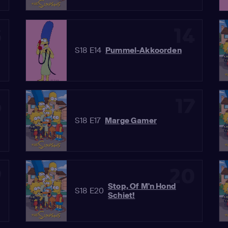
3
14
S18 E14
Pummel-Akkoorden
6
17
S18 E17
Marge Gamer
9
20
Stop, Of M'n Hond
S18 E20
Schiet!