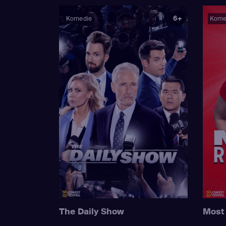
6+
Komedie
Kome
The Daily Show
Most 