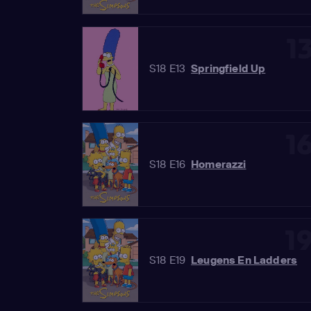
1
S18 E13
Springfield Up
1
S18 E16
Homerazzi
1
S18 E19
Leugens En Ladders