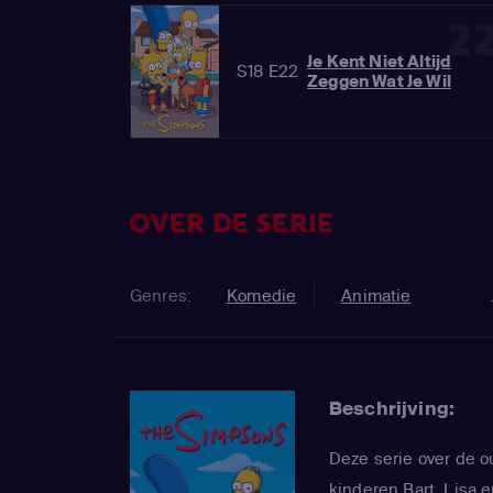
2
Je Kent Niet Altijd
S18 E22
Zeggen Wat Je Wil
OVER DE SERIE
Genres:
Komedie
Animatie
Beschrijving:
Deze serie over de 
kinderen Bart, Lisa e