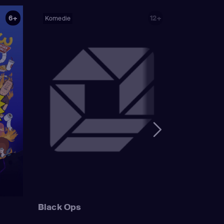
)
,
Nancy Cartwright
6+
12+
Komedie
ank Azaria
(Luigi
n Houten / Clancy
ailbird /
Wonthelm)
,
Dan
mer Simpson /
 Sideshow Mel /
Mayor Quimby)
,
ge Simpson / Patty
Bouvier)
,
Nancy
Simpson / Ralph
 Muntz)
,
Hank
uckler / Kirk Van
 Wiggum / Gary
Black Ops
Szyslak / Comic
astellaneta