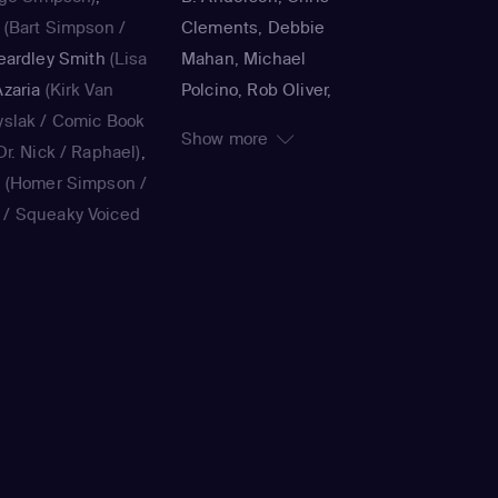
(Bart Simpson /
Clements, Debbie
eardley Smith
(Lisa
Mahan, Michael
zaria
(Kirk Van
Polcino, Rob Oliver,
yslak / Comic Book
Timothy Bailey, Panama
Show more
r. Nick / Raphael)
,
K., Jorge R. Gutiérrez,
a
(Homer Simpson /
John Harvatine IV,
/ Squeaky Voiced
Gabriel DeFrancesco,
ie Kavner
(Marge
Matthew Faughnan,
ouvier / voice)
,
Steven Dean Moore,
(Bart Simpson /
Bob Anderson, Lance
/ voice)
,
Yeardley
Kramer, Jennifer
on / voice)
,
Hank
Moeller, Wesley Archer,
ak / Kirk Van
Jim Reardon, Rich
Book Guy / Raphael
Moore, Matt Groening
ard / Very Tall Man
ellaneta
(Homer