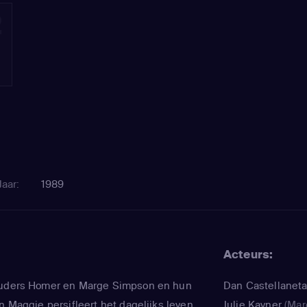
2
Jaar:
1989
Acteurs:
ouders Homer en Marge Simpson en hun
Dan Castellanet
n Maggie persifleert het dagelijks leven
Julie Kavner
(Mar