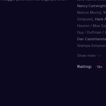
Nancy Cartwright
Nelson Muntz)
,
Y
Simpson)
,
Hank A
Houten / Moe Sz
Guy / Duffman / D
Dan Castellanet
Grampa Simpson 
Teen / voice)
,
Jul
Show more
Simpson / Patty B
Nancy Cartwright
Rating:
12+
Kearney Zzyzwicz 
Smith
(Lisa Simps
Azaria
(Moe Szysl
Houten / Comic 
/ Lawyer / Lifegu
/ voice)
,
Dan Cast