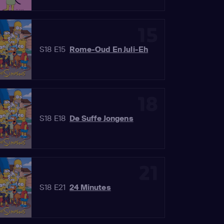
15
S18 E15
Rome-Oud En Juli-Eh
18
S18 E18
De Suffe Jongens
21
S18 E21
24 Minutes