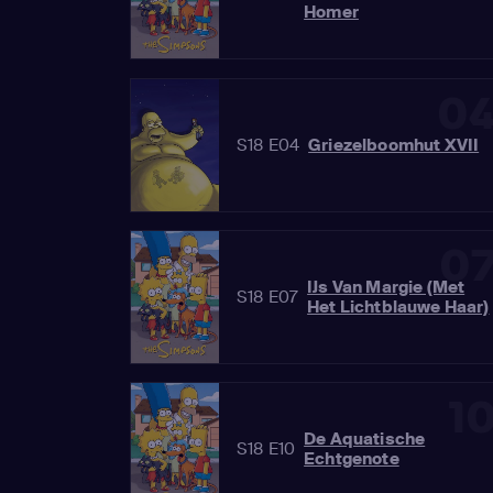
Homer
0
S18 E04
Griezelboomhut XVII
0
IJs Van Margie (Met
S18 E07
Het Lichtblauwe Haar)
1
De Aquatische
S18 E10
Echtgenote