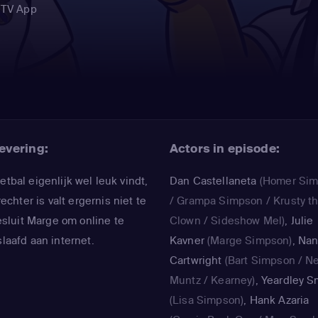
 TV App
evering:
Actors in episode:
etbal eigenlijk wel leuk vindt,
Dan Castellaneta
(Homer Si
hter is valt ergernis niet te
/ Grampa Simpson / Krusty t
luit Marge om online te
Clown / Sideshow Mel)
,
Julie
slaafd aan internet.
Kavner
(Marge Simpson)
,
Nan
Cartwright
(Bart Simpson / N
Muntz / Kearney)
,
Yeardley S
(Lisa Simpson)
,
Hank Azaria