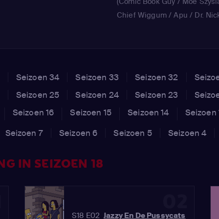
(Comic Book Guy / Moe Szysl
Chief Wiggum / Apu / Dr. Nic
Riviera / Cletus / Shadow Kni
Seizoen 34
Seizoen 33
Seizoen 32
Seizo
Seizoen 25
Seizoen 24
Seizoen 23
Seizo
Seizoen 16
Seizoen 15
Seizoen 14
Seizoen 
Seizoen 7
Seizoen 6
Seizoen 5
Seizoen 4
G IN SEIZOEN 18
1
02
S18 E02
Jazzy En De Pussycats