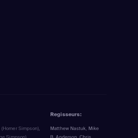
Regisseurs:
a
(Homer Simpson)
,
Matthew Nastuk, Mike
ge Simpson)
,
B. Anderson, Chris