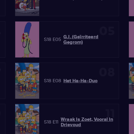
4
05
G.I. (Geïrriteerd
S18 E05
Gegrom)
7
08
S18 E08
Het Ha-Ha-Duo
0
11
Wraak Is Zoet, Vooral In
S18 E11
Drievoud