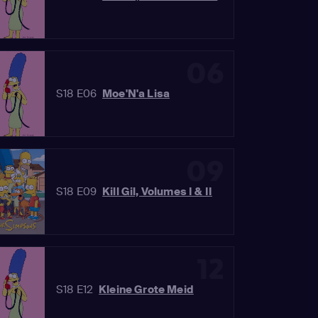
06
S18 E06
Moe'N'a Lisa
09
S18 E09
Kill Gil, Volumes I & II
12
S18 E12
Kleine Grote Meid