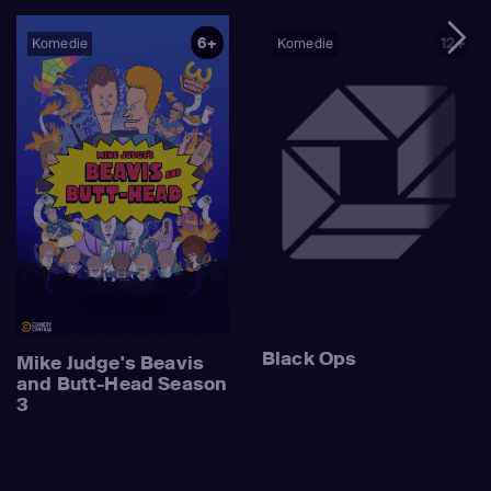
6+
12+
Komedie
Komedie
Black Ops
Mike Judge's Beavis
and Butt-Head Season
3