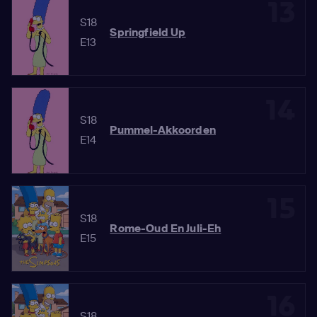
13
S18
Springfield Up
E13
14
S18
Pummel-Akkoorden
E14
15
S18
Rome-Oud En Juli-Eh
E15
16
S18