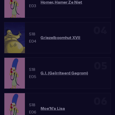
Homer, Hamer Ze Niet
E03
04
S18
Griezelboomhut XVII
E04
05
S18
G.I. (Geïrriteerd Gegrom)
E05
06
S18
Moe'N'a Lisa
E06