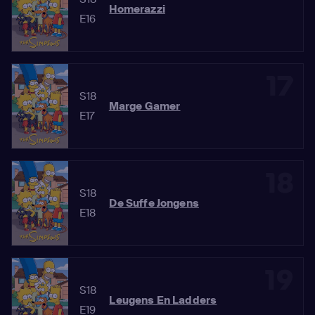
Homerazzi
E16
17
S18
Marge Gamer
E17
18
S18
De Suffe Jongens
E18
19
S18
Leugens En Ladders
E19