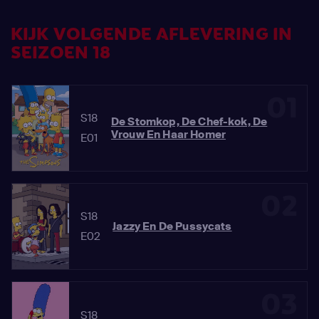
KIJK VOLGENDE AFLEVERING IN
SEIZOEN 18
01
S18
De Stomkop, De Chef-kok, De
Vrouw En Haar Homer
E01
02
S18
Jazzy En De Pussycats
E02
03
S18