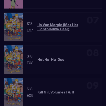
07
S18
IJs Van Margie (Met Het
Lichtblauwe Haar)
E07
08
S18
Het Ha-Ha-Duo
E08
09
S18
Kill Gil, Volumes I & II
E09