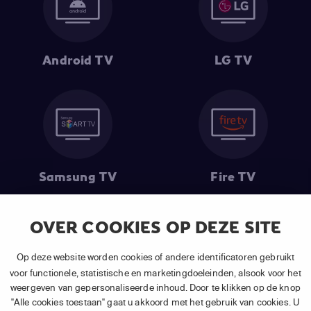
Android TV
LG TV
Samsung TV
Fire TV
OVER COOKIES OP DEZE SITE
(1) De eerste 30 dagen gratis
: Geldig op alle nieuwe abonnementen
Op deze website worden cookies of andere identificatoren gebruikt
van APP TV Light, Basic of Plus.
voor functionele, statistische en marketingdoeleinden, alsook voor het
(2) Prijs abonnement
: Incl. BTW.
weergeven van gepersonaliseerde inhoud. Door te klikken op de knop
(3) Restart & Replay
is beschikbaar voor
volgende zenders
afhankelijk
"Alle cookies toestaan" gaat u akkoord met het gebruik van cookies. U