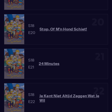
20
S18
Stop, Of M'n Hond Schiet!
E20
21
S18
24 Minutes
E21
22
S18
Je Kent Niet Altijd Zeggen Wat Je
Wil
E22