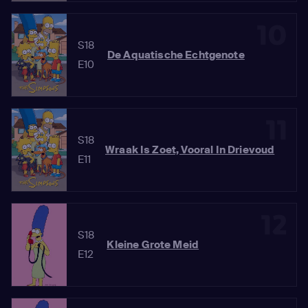
10
S18
De Aquatische Echtgenote
E10
11
S18
Wraak Is Zoet, Vooral In Drievoud
E11
12
S18
Kleine Grote Meid
E12