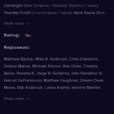
Cartwright
(Bart Simpson / Kearney Zzyzwicz / voice)
,
Yeardley Smith
(Lisa Simpson / voice)
,
Hank Azaria
(Moe
Szyslak / Kirk Van Houten / Comic Book Guy / Raphael /
Show more
Lawyer / Lifeguard / Very Tall Man / voice)
,
Dan
Castellaneta
(Homer Simpson / Kodos)
,
Nancy Cartwright
Rating:
12+
(Bart Simpson)
,
Hank Azaria
(Luigi Risotto / Kirk Van
Regisseurs:
Houten / Clancy Wiggum / Snake Jailbird / Maximilian von
Wonthelm)
,
Dan Castellaneta
(Homer Simpson / Barney
Matthew Nastuk, Mike B. Anderson, Chris Clements,
Gumble / Sideshow Mel / Hans Moleman / Mayor Quimby)
,
Debbie Mahan, Michael Polcino, Rob Oliver, Timothy
Julie Kavner
(Marge Simpson / Patty Bouvier / Selma
Bailey, Panama K., Jorge R. Gutiérrez, John Harvatine IV,
Bouvier)
,
Nancy Cartwright
(Bart Simpson / Ralph Wiggum
Gabriel DeFrancesco, Matthew Faughnan, Steven Dean
/ Nelson Muntz)
,
Hank Azaria
(Cletus Spuckler / Kirk Van
Moore, Bob Anderson, Lance Kramer, Jennifer Moeller,
Houten / Clancy Wiggum / Gary Chalmers / Moe Szyslak /
Wesley Archer, Jim Reardon, Rich Moore, Matt Groening
Comic Book Guy)
,
Dan Castellaneta
(Homer Simpson /
Show more
Grampa Simpson / Barney Gumble / Krusty the Clown /
Sideshow Mel / Hans Moleman / Mayor Quimby)
,
Hank