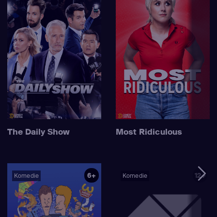
The Daily Show
Most Ridiculous
6+
12+
Komedie
Komedie