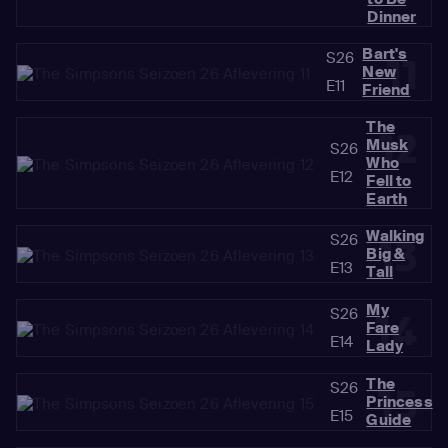
Dinner
Bart's
S26
11
New
E11
Friend
The
12
Musk
S26
Who
E12
Fell to
Earth
Walking
S26
13
Big &
E13
Tall
My
S26
14
Fare
E14
Lady
The
S26
15
Princess
E15
Guide