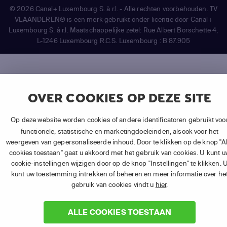
©
2026 Canal+ Luxembourg S. à r.l. - Alle rechten voorbehouden. TV
VLAANDEREN® is een merk gebruikt onder licentie door Canal+
Luxembourg S. à r.l. Maatschappelijke zetel: Rue Albert Borschette 4,
L-1246 Luxembourg R.C.S. Luxembourg : B 87.905
OVER COOKIES OP DEZE SITE
Op deze website worden cookies of andere identificatoren gebruikt voo
functionele, statistische en marketingdoeleinden, alsook voor het
weergeven van gepersonaliseerde inhoud. Door te klikken op de knop "Al
cookies toestaan" gaat u akkoord met het gebruik van cookies. U kunt u
cookie-instellingen wijzigen door op de knop "Instellingen" te klikken. 
kunt uw toestemming intrekken of beheren en meer informatie over he
gebruik van cookies vindt u
hier
.
ALLE COOKIES TOESTAAN