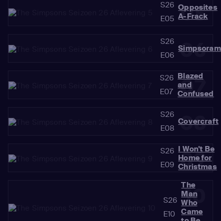
S26
05
Opposites
A-Frack
E05
S26
06
Simpsoram
E06
Blazed
S26
07
and
E07
Confused
S26
08
Covercraft
E08
I Won't Be
S26
09
Home for
E09
Christmas
The
10
Man
S26
Who
Came
E10
to Be