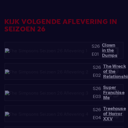
KIJK VOLGENDE AFLEVERING IN
SEIZOEN 26
Clown
S26
01
in the
E01
Dumps
The Wreck
S26
02
of the
E02
Relationsh
Super
S26
03
Franchise
E03
Me
Treehouse
S26
04
of Horror
E04
XXV