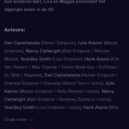
hun kinderen Bart, Lisa en Maggie persifleert het
dagelijks leven in de VS.
Acteurs:
Dan Castellaneta
(Homer Simpson)
,
Julie Kavner
(Marge
Simpson)
,
Nancy Cartwright
(Bart Simpson / Nelson
Muntz)
,
Yeardley Smith
(Lisa Simpson)
,
Hank Azaria
(Kirk
Van Houten / Moe Szyslak / Comic Book Guy / Duffman /
Dr. Nick / Raphael)
,
Dan Castellaneta
(Homer Simpson /
Grampa Simpson / Squeaky Voiced Teen / voice)
,
Julie
Kavner
(Marge Simpson / Patty Bouvier / voice)
,
Nancy
Cartwright
(Bart Simpson / Kearney Zzyzwicz / voice)
,
Yeardley Smith
(Lisa Simpson / voice)
,
Hank Azaria
(Moe
Szyslak / Kirk Van Houten / Comic Book Guy / Raphael /
Show more
Lawyer / Lifeguard / Very Tall Man / voice)
,
Dan