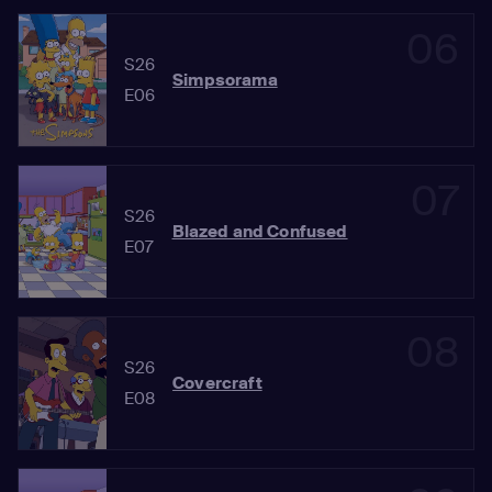
06
S26
Simpsorama
E06
07
S26
Blazed and Confused
E07
08
S26
Covercraft
E08