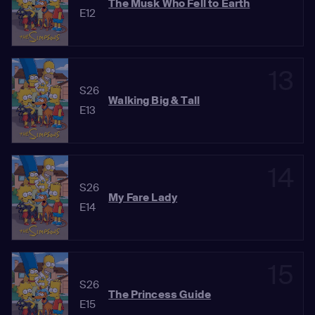
The Musk Who Fell to Earth
E12
13
S26
Walking Big & Tall
E13
14
S26
My Fare Lady
E14
15
S26
The Princess Guide
E15