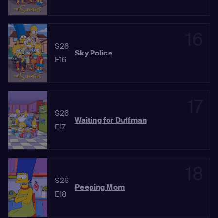
16
S26
Sky Police
E16
17
S26
Waiting for Duffman
E17
18
S26
Peeping Mom
E18