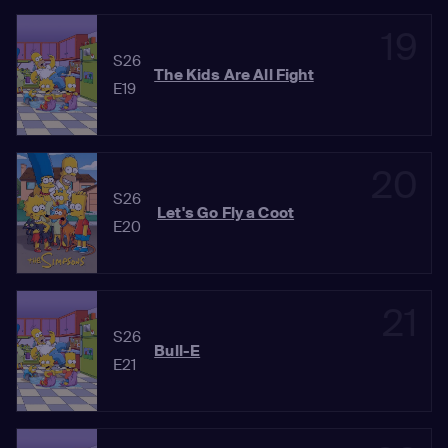
19
S26
The Kids Are All Fight
E19
20
S26
Let's Go Fly a Coot
E20
21
S26
Bull-E
E21