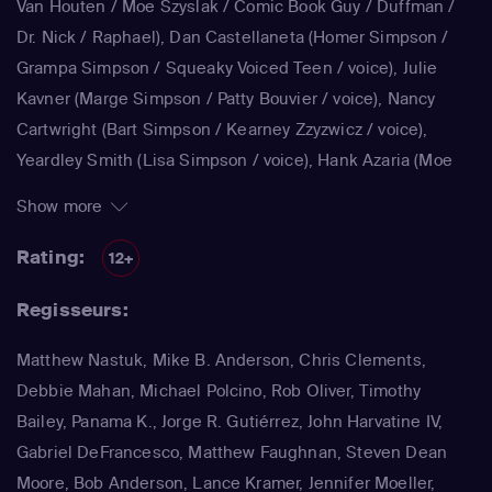
Van Houten / Moe Szyslak / Comic Book Guy / Duffman /
Dr. Nick / Raphael)
,
Dan Castellaneta
(Homer Simpson /
Grampa Simpson / Squeaky Voiced Teen / voice)
,
Julie
Kavner
(Marge Simpson / Patty Bouvier / voice)
,
Nancy
Cartwright
(Bart Simpson / Kearney Zzyzwicz / voice)
,
Yeardley Smith
(Lisa Simpson / voice)
,
Hank Azaria
(Moe
Szyslak / Kirk Van Houten / Comic Book Guy / Raphael /
Show more
Lawyer / Lifeguard / Very Tall Man / voice)
,
Dan
Castellaneta
(Homer Simpson / Kodos)
,
Nancy Cartwright
Rating:
12+
(Bart Simpson)
,
Hank Azaria
(Luigi Risotto / Kirk Van
Regisseurs:
Houten / Clancy Wiggum / Snake Jailbird / Maximilian von
Wonthelm)
,
Dan Castellaneta
(Homer Simpson / Barney
Matthew Nastuk, Mike B. Anderson, Chris Clements,
Gumble / Sideshow Mel / Hans Moleman / Mayor Quimby)
,
Debbie Mahan, Michael Polcino, Rob Oliver, Timothy
Julie Kavner
(Marge Simpson / Patty Bouvier / Selma
Bailey, Panama K., Jorge R. Gutiérrez, John Harvatine IV,
Bouvier)
,
Nancy Cartwright
(Bart Simpson / Ralph Wiggum
Gabriel DeFrancesco, Matthew Faughnan, Steven Dean
/ Nelson Muntz)
,
Hank Azaria
(Cletus Spuckler / Kirk Van
Moore, Bob Anderson, Lance Kramer, Jennifer Moeller,