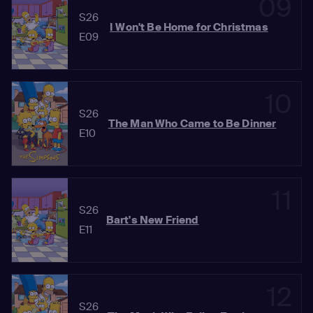
09
S26
I Won't Be Home for Christmas
E09
10
S26
The Man Who Came to Be Dinner
E10
11
S26
Bart's New Friend
E11
12
S26