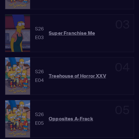
03
S26
Super Franchise Me
E03
04
S26
Treehouse of Horror XXV
E04
05
S26
Opposites A-Frack
E05