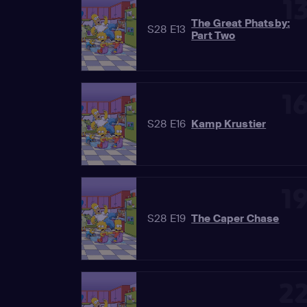
1
The Great Phatsby:
S28 E13
Part Two
1
S28 E16
Kamp Krustier
1
S28 E19
The Caper Chase
2