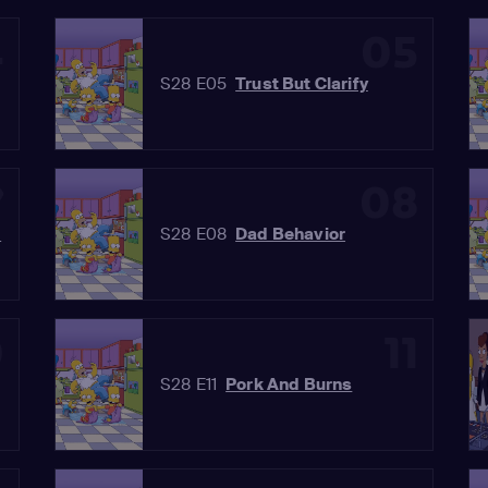
4
05
S28 E05
Trust But Clarify
7
08
d
S28 E08
Dad Behavior
0
11
S28 E11
Pork And Burns