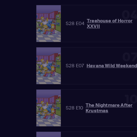
0
Treehouse of Horror
S28 E04
XXVII
0
S28 E07
Havana Wild Weeken
1
The Nightmare After
S28 E10
Krustmas