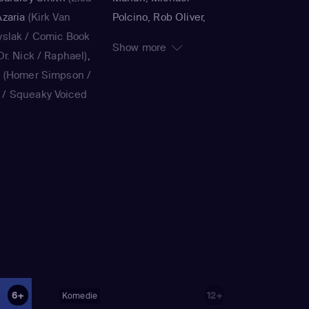
zaria
(Kirk Van
Polcino, Rob Oliver,
yslak / Comic Book
Timothy Bailey, Panama
Show more
r. Nick / Raphael)
,
K., Jorge R. Gutiérrez,
a
(Homer Simpson /
John Harvatine IV,
/ Squeaky Voiced
Gabriel DeFrancesco,
ie Kavner
(Marge
Matthew Faughnan,
ouvier / voice)
,
Steven Dean Moore,
(Bart Simpson /
Bob Anderson, Lance
/ voice)
,
Yeardley
Kramer, Jennifer
on / voice)
,
Hank
Moeller, Wesley Archer,
ak / Kirk Van
Jim Reardon, Rich
Book Guy / Raphael
Moore, Matt Groening
ard / Very Tall Man
ellaneta
(Homer
)
,
Nancy Cartwright
6+
12+
Komedie
ank Azaria
(Luigi