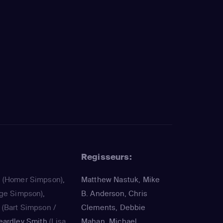
Regisseurs:
a
(Homer Simpson)
,
Matthew Nastuk, Mike
ge Simpson)
,
B. Anderson, Chris
(Bart Simpson /
Clements, Debbie
eardley Smith
(Lisa
Mahan, Michael