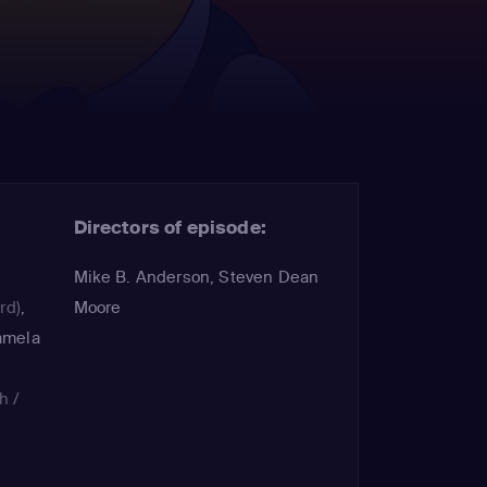
Directors of episode:
Mike B. Anderson, Steven Dean
rd)
,
Moore
amela
o
h /