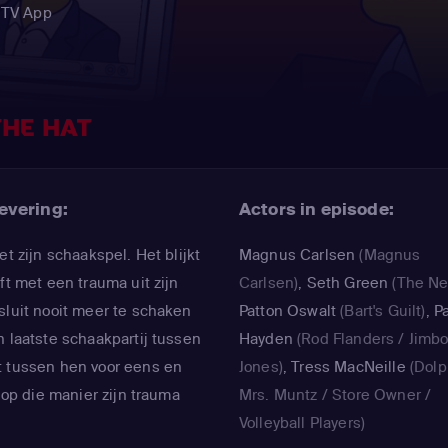
 TV App
THE HAT
evering:
Actors in episode:
et zijn schaakspel. Het blijkt
Magnus Carlsen
(Magnus
ft met een trauma uit zijn
Carlsen)
,
Seth Green
(The Ne
sluit nooit meer te schaken
Patton Oswalt
(Bart's Guilt)
,
P
n laatste schaakpartij tussen
Hayden
(Rod Flanders / Jimb
t tussen hen voor eens en
Jones)
,
Tress MacNeille
(Dolp
l op die manier zijn trauma
Mrs. Muntz / Store Owner /
Volleyball Players)