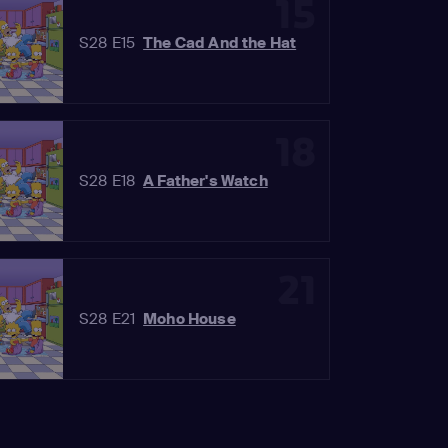
15
S28 E15
The Cad And the Hat
18
S28 E18
A Father's Watch
21
S28 E21
Moho House