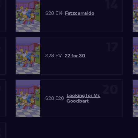
3
14
S28 E14
Fatzcarraldo
6
17
S28 E17
22 for 30
9
20
Looking for Mr.
S28 E20
Goodbart
2