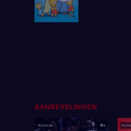
AANBEVELINGEN
6+
Komedie
Kome