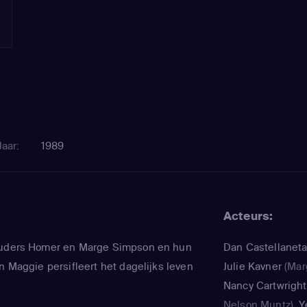
Jaar:
1989
Acteurs:
ouders Homer en Marge Simpson en hun
Dan Castellanet
n Maggie persifleert het dagelijks leven
Julie Kavner
(Mar
Nancy Cartwright
Nelson Muntz)
,
Y