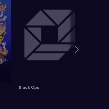
n Houten / Clancy
ailbird /
Wonthelm)
,
Dan
mer Simpson /
 Sideshow Mel /
Mayor Quimby)
,
ge Simpson / Patty
Bouvier)
,
Nancy
Simpson / Ralph
 Muntz)
,
Hank
uckler / Kirk Van
 Wiggum / Gary
Black Ops
Szyslak / Comic
astellaneta
 / Grampa Simpson
/ Krusty the Clown