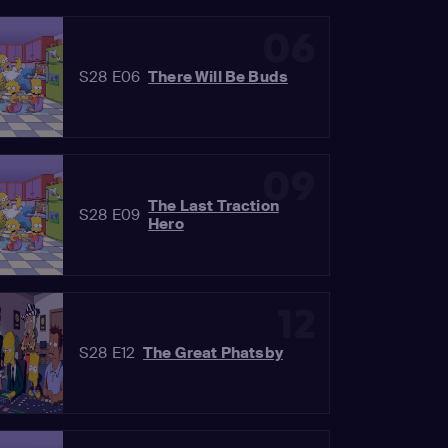
06
S28 E06
There Will Be Buds
09
The Last Traction
S28 E09
Hero
12
S28 E12
The Great Phatsby