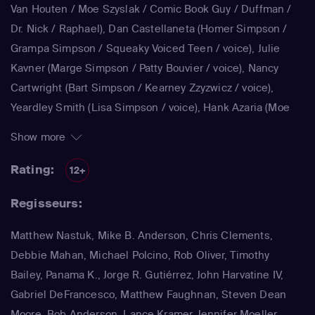
Van Houten / Moe Szyslak / Comic Book Guy / Duffman /
Dr. Nick / Raphael)
,
Dan Castellaneta
(Homer Simpson /
Grampa Simpson / Squeaky Voiced Teen / voice)
,
Julie
Kavner
(Marge Simpson / Patty Bouvier / voice)
,
Nancy
Cartwright
(Bart Simpson / Kearney Zzyzwicz / voice)
,
Yeardley Smith
(Lisa Simpson / voice)
,
Hank Azaria
(Moe
Szyslak / Kirk Van Houten / Comic Book Guy / Raphael /
Show more
Lawyer / Lifeguard / Very Tall Man / voice)
,
Dan
Castellaneta
(Homer Simpson / Kodos)
,
Nancy Cartwright
Rating:
12+
(Bart Simpson)
,
Hank Azaria
(Luigi Risotto / Kirk Van
Regisseurs:
Houten / Clancy Wiggum / Snake Jailbird / Maximilian von
Wonthelm)
,
Dan Castellaneta
(Homer Simpson / Barney
Matthew Nastuk, Mike B. Anderson, Chris Clements,
Gumble / Sideshow Mel / Hans Moleman / Mayor Quimby)
,
Debbie Mahan, Michael Polcino, Rob Oliver, Timothy
Julie Kavner
(Marge Simpson / Patty Bouvier / Selma
Bailey, Panama K., Jorge R. Gutiérrez, John Harvatine IV,
Bouvier)
,
Nancy Cartwright
(Bart Simpson / Ralph Wiggum
Gabriel DeFrancesco, Matthew Faughnan, Steven Dean
/ Nelson Muntz)
,
Hank Azaria
(Cletus Spuckler / Kirk Van
Moore, Bob Anderson, Lance Kramer, Jennifer Moeller,