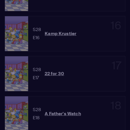
16
S28
Kamp Krustier
E16
17
S28
22 for 30
E17
18
S28
A Father's Watch
E18