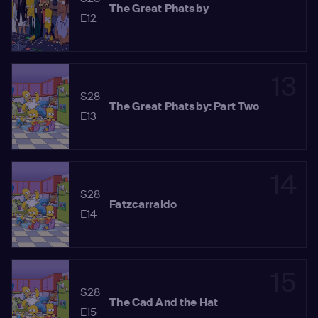
The Great Phatsby
E12
13
S28
The Great Phatsby: Part Two
E13
14
S28
Fatzcarraldo
E14
15
S28
The Cad And the Hat
E15