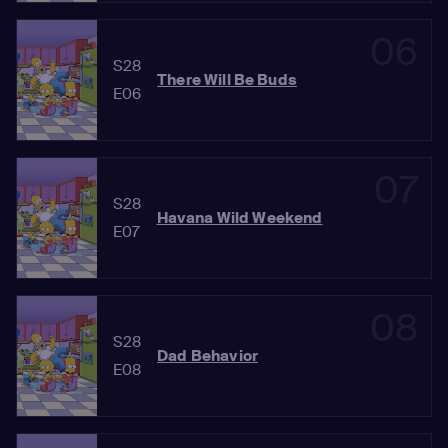
06
S28
There Will Be Buds
E06
07
S28
Havana Wild Weekend
E07
08
S28
Dad Behavior
E08