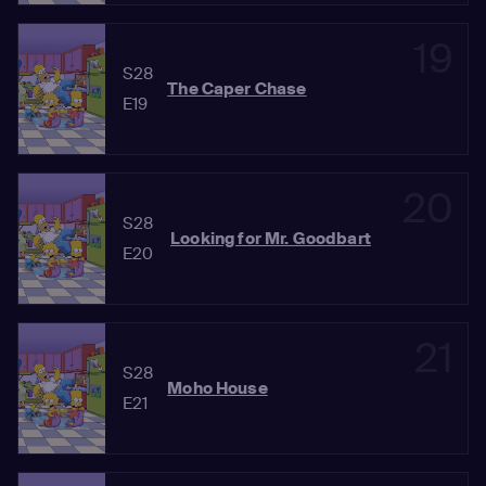
19
S28
The Caper Chase
E19
20
S28
Looking for Mr. Goodbart
E20
21
S28
Moho House
E21