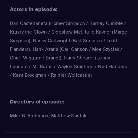
hij Moe in om Marge te versieren.
Actors in episode:
Dan Castellaneta
(Homer Simpson / Barney Gumble /
Krusty the Clown / Sideshow Me)
,
Julie Kavner
(Marge
Simpson)
,
Nancy Cartwright
(Bart Simpson / Todd
Flanders)
,
Hank Azaria
(Carl Carlson / Moe Szyslak /
Chief Wiggum / Brandt)
,
Harry Shearer
(Lenny
Leonard / Mr. Burns / Waylon Smithers / Ned Flanders
/ Kent Brockman / Rainier Wolfcastle)
Directors of episode:
Mike B. Anderson, Matthew Nastuk