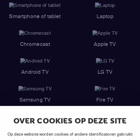
Smartphone of tablet
Laptop
Chromecast
Apple TV
Android TV
LG TV
Samsung TV
Fire TV
OVER COOKIES OP DEZE SITE
Op deze website worden cookies of andere identificatoren gebruikt
(1) De eerste 30 dagen gratis
: Geldig op alle nieuwe abonnementen