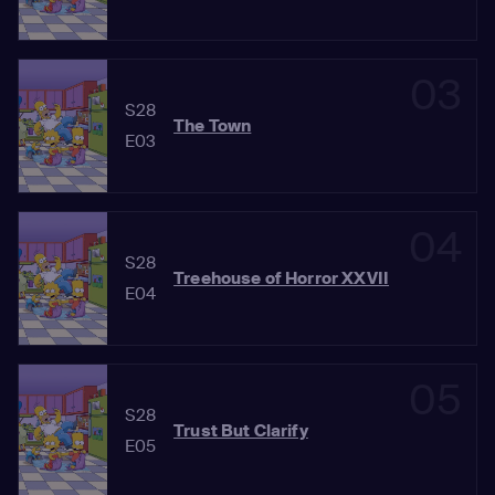
03
S28
The Town
E03
04
S28
Treehouse of Horror XXVII
E04
05
S28
Trust But Clarify
E05