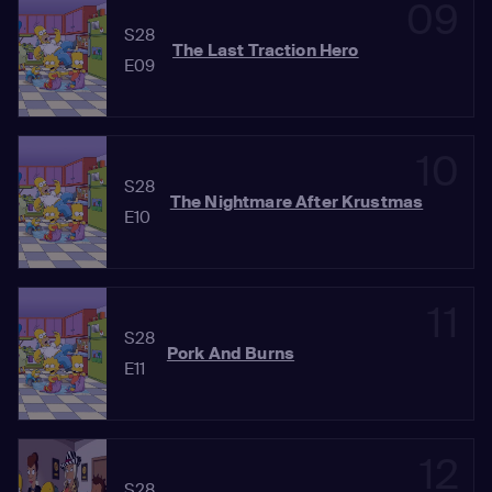
09
S28
The Last Traction Hero
E09
10
S28
The Nightmare After Krustmas
E10
11
S28
Pork And Burns
E11
12
S28