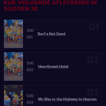
KIJK VOLGENDE AFLEVERING IN
SEIZOEN 30
01
S30
Bart's Not Dead
E01
02
S30
Heartbreak Hotel
E02
03
S30
My Way or the Highway to Heaven
E03