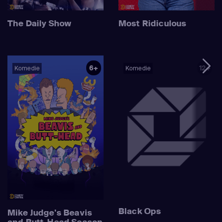
The Daily Show
Most Ridiculous
6+
12+
Komedie
Komedie
Black Ops
Mike Judge's Beavis
and Butt-Head Season