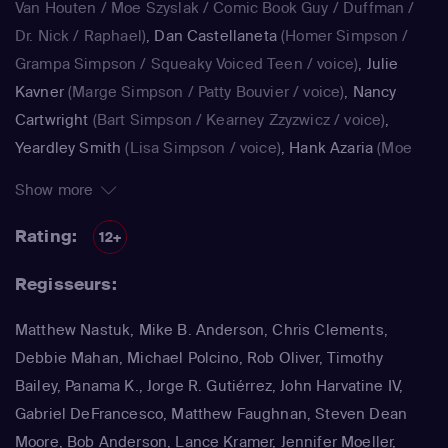
Van Houten / Moe Szyslak / Comic Book Guy / Duffman /
Dr. Nick / Raphael)
,
Dan Castellaneta
(Homer Simpson /
Grampa Simpson / Squeaky Voiced Teen / voice)
,
Julie
Kavner
(Marge Simpson / Patty Bouvier / voice)
,
Nancy
Cartwright
(Bart Simpson / Kearney Zzyzwicz / voice)
,
Yeardley Smith
(Lisa Simpson / voice)
,
Hank Azaria
(Moe
Szyslak / Kirk Van Houten / Comic Book Guy / Raphael /
Show more
Lawyer / Lifeguard / Very Tall Man / voice)
,
Dan
Castellaneta
(Homer Simpson / Kodos)
,
Nancy Cartwright
Rating:
12+
(Bart Simpson)
,
Hank Azaria
(Luigi Risotto / Kirk Van
Regisseurs:
Houten / Clancy Wiggum / Snake Jailbird / Maximilian von
Wonthelm)
,
Dan Castellaneta
(Homer Simpson / Barney
Matthew Nastuk, Mike B. Anderson, Chris Clements,
Gumble / Sideshow Mel / Hans Moleman / Mayor Quimby)
,
Debbie Mahan, Michael Polcino, Rob Oliver, Timothy
Julie Kavner
(Marge Simpson / Patty Bouvier / Selma
Bailey, Panama K., Jorge R. Gutiérrez, John Harvatine IV,
Bouvier)
,
Nancy Cartwright
(Bart Simpson / Ralph Wiggum
Gabriel DeFrancesco, Matthew Faughnan, Steven Dean
/ Nelson Muntz)
,
Hank Azaria
(Cletus Spuckler / Kirk Van
Moore, Bob Anderson, Lance Kramer, Jennifer Moeller,