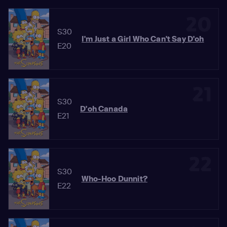
20
S30
I'm Just a Girl Who Can't Say D'oh
E20
21
S30
D'oh Canada
E21
22
S30
Who-Hoo Dunnit?
E22