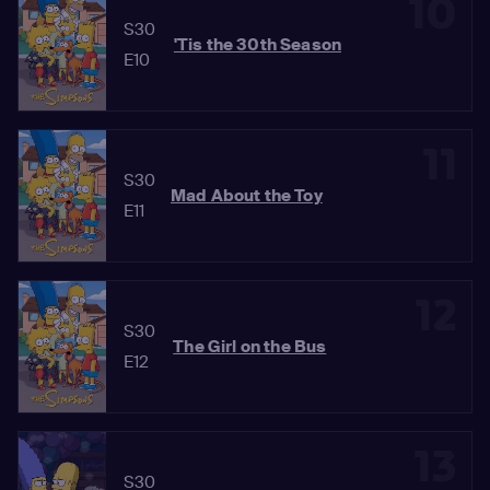
10
S30
'Tis the 30th Season
E10
11
S30
Mad About the Toy
E11
12
S30
The Girl on the Bus
E12
13
S30