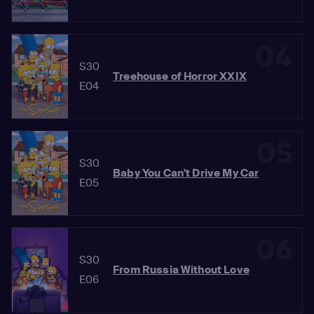
04
S30
Treehouse of Horror XXIX
E04
05
S30
Baby You Can't Drive My Car
E05
06
S30
From Russia Without Love
E06