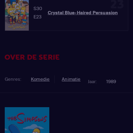
23
S30
Crystal Blue-Haired Persuasion
E23
OVER DE SERIE
Genres:
Komedie
Animatie
Jaar:
1989