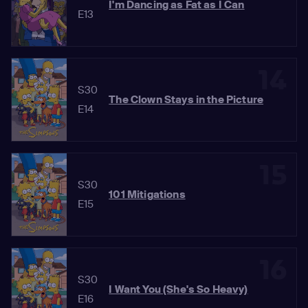
I'm Dancing as Fat as I Can
E13
14
S30
The Clown Stays in the Picture
E14
15
S30
101 Mitigations
E15
16
S30
I Want You (She's So Heavy)
E16