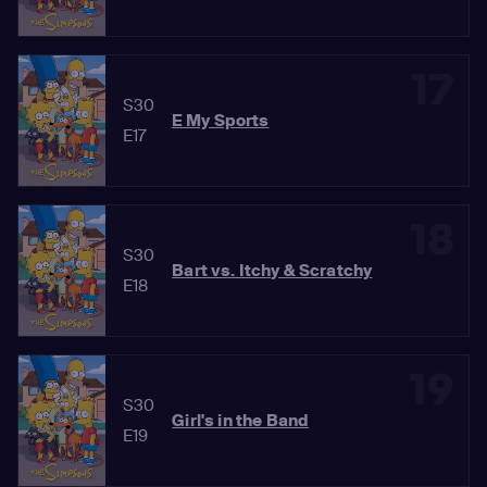
17
S30
E My Sports
E17
18
S30
Bart vs. Itchy & Scratchy
E18
19
S30
Girl's in the Band
E19