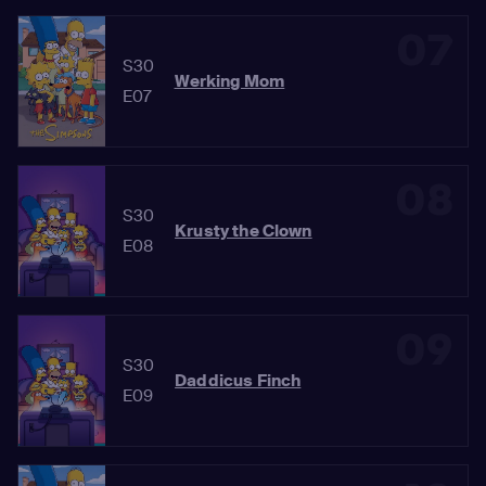
07
S30
Werking Mom
E07
08
S30
Krusty the Clown
E08
09
S30
Daddicus Finch
E09