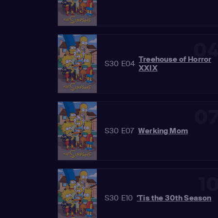
0
Treehouse of Horror
S30 E04
XXIX
0
S30 E07
Werking Mom
1
S30 E10
'Tis the 30th Season