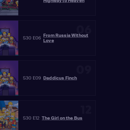
Highway to Heaven
06
From Russia Without
S30 E06
Love
09
S30 E09
Daddicus Finch
12
S30 E12
The Girl on the Bus