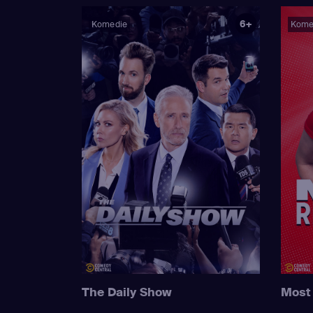
6+
Komedie
Kome
The Daily Show
Most 