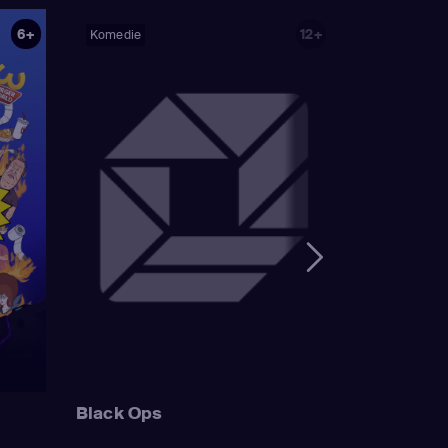
)
,
Nancy Cartwright
6+
12+
Komedie
ank Azaria
(Luigi
n Houten / Clancy
ailbird /
Wonthelm)
,
Dan
mer Simpson /
 Sideshow Mel /
Mayor Quimby)
,
ge Simpson / Patty
Bouvier)
,
Nancy
Simpson / Ralph
 Muntz)
,
Hank
uckler / Kirk Van
 Wiggum / Gary
Black Ops
Szyslak / Comic
astellaneta