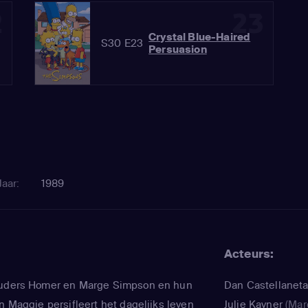
2
23
Crystal Blue-Haired
S30 E23
Persuasion
Jaar:
1989
Acteurs:
ouders Homer en Marge Simpson en hun
Dan Castellanet
n Maggie persifleert het dagelijks leven
Julie Kavner
(Mar