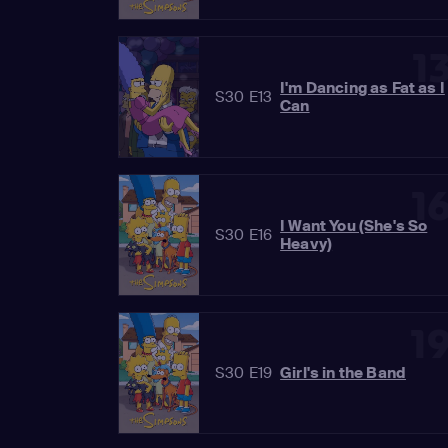
1
I'm Dancing as Fat as I
S30 E13
Can
1
I Want You (She's So
S30 E16
Heavy)
1
S30 E19
Girl's in the Band