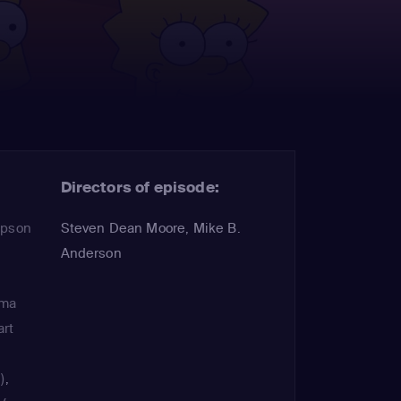
Directors of episode:
mpson
Steven Dean Moore, Mike B.
Anderson
lma
art
)
,