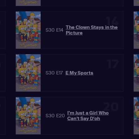
3
14
The Clown Stays in the
S30 E14
Picture
6
17
S30 E17
E My Sports
9
20
I'm Just a Girl Who
S30 E20
Can't Say D'oh