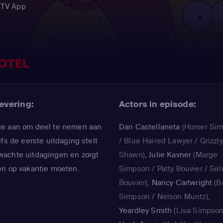
 TV App
OTEL
evering:
Actors in episode:
ge aan om deel te nemen aan
Dan Castellaneta
(Homer Si
fs de eerste uitdaging stelt
/ Blue Haired Lawyer / Grizzly
wachte uitdagingen en zorgt
Shawn)
,
Julie Kavner
(Marge
en op vakantie moeten.
Simpson / Patty Bouvier / Se
Bouvier)
,
Nancy Cartwright
(B
Simpson / Nelson Muntz)
,
Yeardley Smith
(Lisa Simpson