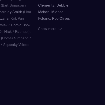
(Bart Simpson /
Clements, Debbie
eardley Smith
(Lisa
Mahan, Michael
zaria
(Kirk Van
Polcino, Rob Oliver,
yslak / Comic Book
Timothy Bailey, Panama
Show more
r. Nick / Raphael)
,
K., Jorge R. Gutiérrez,
a
(Homer Simpson /
John Harvatine IV,
/ Squeaky Voiced
Gabriel DeFrancesco,
ie Kavner
(Marge
Matthew Faughnan,
ouvier / voice)
,
Steven Dean Moore,
(Bart Simpson /
Bob Anderson, Lance
/ voice)
,
Yeardley
Kramer, Jennifer
on / voice)
,
Hank
Moeller, Wesley Archer,
ak / Kirk Van
Jim Reardon, Rich
Book Guy / Raphael
Moore, Matt Groening
ard / Very Tall Man
ellaneta
(Homer