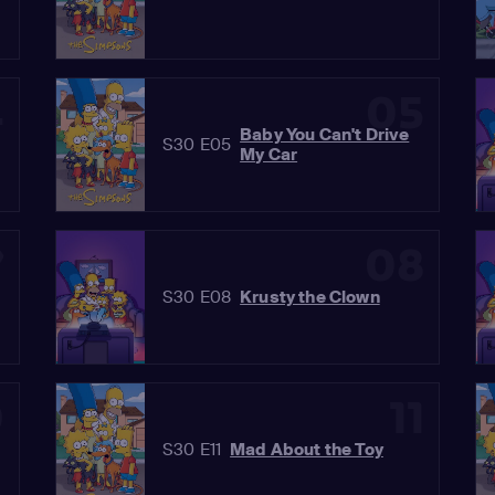
4
05
Baby You Can't Drive
S30 E05
My Car
7
08
S30 E08
Krusty the Clown
0
11
S30 E11
Mad About the Toy