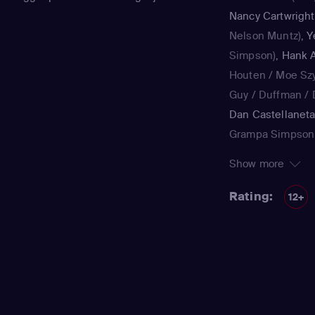
Nancy Cartwright
Nelson Muntz)
,
Y
Simpson)
,
Hank A
Houten / Moe Sz
Guy / Duffman / D
Dan Castellanet
Grampa Simpson 
Teen / voice)
,
Jul
Show more
Simpson / Patty B
Nancy Cartwright
Rating:
12+
Kearney Zzyzwicz 
Smith
(Lisa Simps
Azaria
(Moe Szysl
Houten / Comic 
/ Lawyer / Lifegu
/ voice)
,
Dan Cast