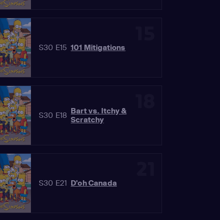
15
S30 E15
101 Mitigations
18
Bart vs. Itchy &
S30 E18
Scratchy
21
S30 E21
D'oh Canada