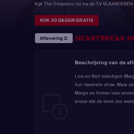
Kijk The Simpsons nu via de TV VLAANDEREN
KIJK 30 DAGEN GRATIS
HEARTBREAK H
Aflevering 2:
Beschrijving van de afl
Lisa en Bart moedigen Mar
hun favoriete show. Maar zel
Marge en Homer voor onver
ervoor dat de twee zes wek