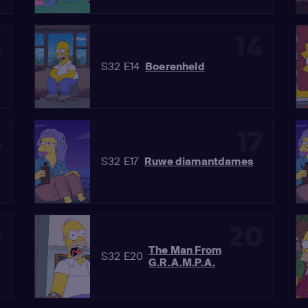
3
14
S32 E14
Boerenheld
6
17
S32 E17
Ruwe diamantdames
9
20
The Man From
S32 E20
G.R.A.M.P.A.