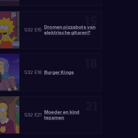
15
Dromen pizzabots van
S32 E15
elektrische gitaren?
18
S32 E18
Burger Kings
21
Moeder en kind
S32 E21
tezamen