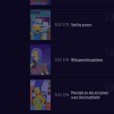
1
S32 E13
Vette poen
1
S32 E16
Wiegendingetjes
1
Paniek in de straten
S32 E19
van Springfield