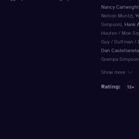
Nancy Cartwright
Nelson Muntz)
,
Y
Simpson)
,
Hank A
Houten / Moe Sz
Guy / Duffman / D
Dan Castellanet
Grampa Simpson 
Teen / voice)
,
Jul
Show more
Simpson / Patty B
Nancy Cartwright
Rating:
12+
Kearney Zzyzwicz 
Smith
(Lisa Simps
Azaria
(Moe Szysl
Houten / Comic 
/ Lawyer / Lifegu
/ voice)
,
Dan Cast