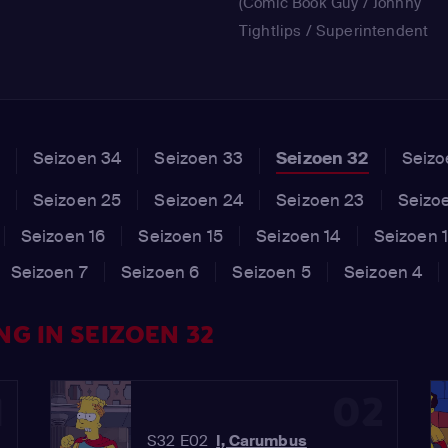
(Comic Book Guy / Johnny
Tightlips / Superintendent
Chalmers / Chief Wiggum)
Seizoen 34
Seizoen 33
Seizoen 32
Seizo
Seizoen 25
Seizoen 24
Seizoen 23
Seizo
Seizoen 16
Seizoen 15
Seizoen 14
Seizoen 
Seizoen 7
Seizoen 6
Seizoen 5
Seizoen 4
G IN SEIZOEN 32
1
02
S32 E02
I, Carumbus