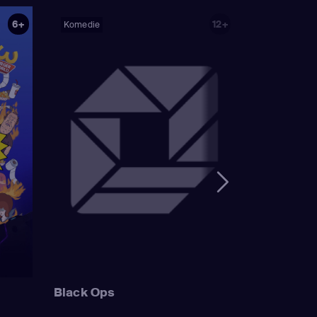
)
,
Nancy Cartwright
6+
12+
Komedie
ank Azaria
(Luigi
n Houten / Clancy
ailbird /
Wonthelm)
,
Dan
mer Simpson /
 Sideshow Mel /
Mayor Quimby)
,
ge Simpson / Patty
Bouvier)
,
Nancy
Simpson / Ralph
 Muntz)
,
Hank
uckler / Kirk Van
 Wiggum / Gary
Black Ops
Szyslak / Comic
astellaneta