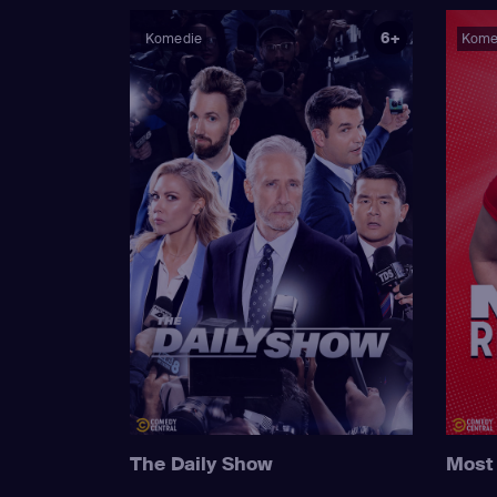
6+
Komedie
Kome
The Daily Show
Most 