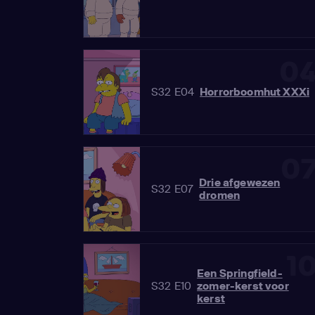
0
S32 E04
Horrorboomhut XXXi
0
Drie afgewezen
S32 E07
dromen
1
Een Springfield-
S32 E10
zomer-kerst voor
kerst