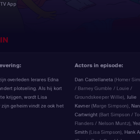
 TV App
IN
evering:
Actors in episode:
zijn overleden lerares Edna
Dan Castellaneta
(Homer Si
ndert plotseling. Als hij kort
/ Barney Gumble / Louie /
te krijgen, wordt Lisa
Groundskeeper Willie)
,
Julie
 zijn geheim vindt ze ook het
Kavner
(Marge Simpson)
,
Nan
Cartwright
(Bart Simpson / T
Flanders / Nelson Muntz)
,
Yea
Smith
(Lisa Simpson)
,
Hank A