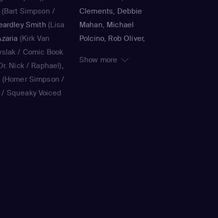
(Bart Simpson /
Clements, Debbie
eardley Smith
(Lisa
Mahan, Michael
zaria
(Kirk Van
Polcino, Rob Oliver,
yslak / Comic Book
Timothy Bailey, Panama
Show more
r. Nick / Raphael)
,
K., Jorge R. Gutiérrez,
a
(Homer Simpson /
John Harvatine IV,
/ Squeaky Voiced
Gabriel DeFrancesco,
ie Kavner
(Marge
Matthew Faughnan,
ouvier / voice)
,
Steven Dean Moore,
(Bart Simpson /
Bob Anderson, Lance
/ voice)
,
Yeardley
Kramer, Jennifer
on / voice)
,
Hank
Moeller, Wesley Archer,
ak / Kirk Van
Jim Reardon, Rich
Book Guy / Raphael
Moore, Matt Groening
ard / Very Tall Man
ellaneta
(Homer