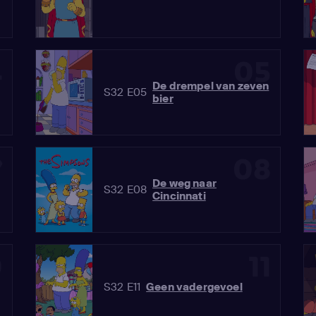
4
05
De drempel van zeven
S32 E05
bier
7
08
De weg naar
S32 E08
Cincinnati
0
11
S32 E11
Geen vadergevoel