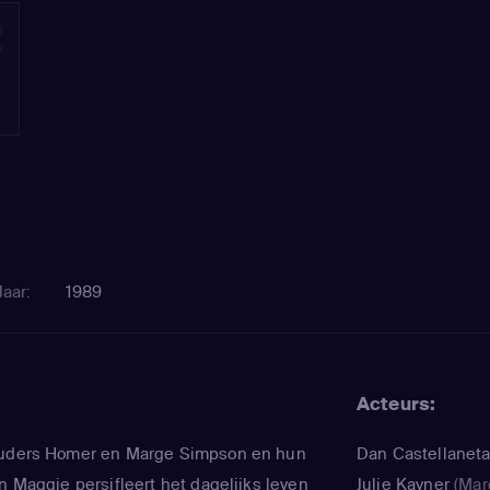
2
Jaar:
1989
Acteurs:
ouders Homer en Marge Simpson en hun
Dan Castellanet
n Maggie persifleert het dagelijks leven
Julie Kavner
(Mar