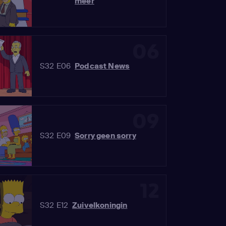
meer
06
S32 E06
Podcast News
09
S32 E09
Sorry geen sorry
12
S32 E12
Zuivelkoningin