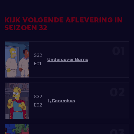
KIJK VOLGENDE AFLEVERING IN
SEIZOEN 32
01
S32
Undercover Burns
E01
02
S32
I, Carumbus
E02
03