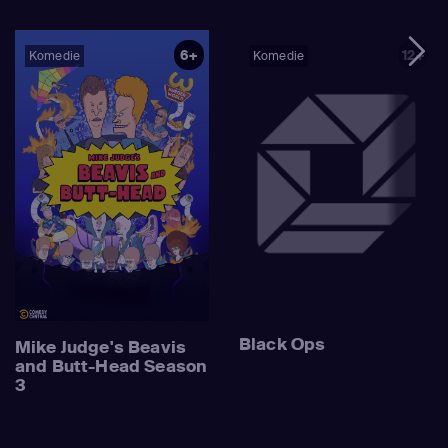
6+
12+
Komedie
Komedie
Black Ops
Mike Judge's Beavis
and Butt-Head Season
3