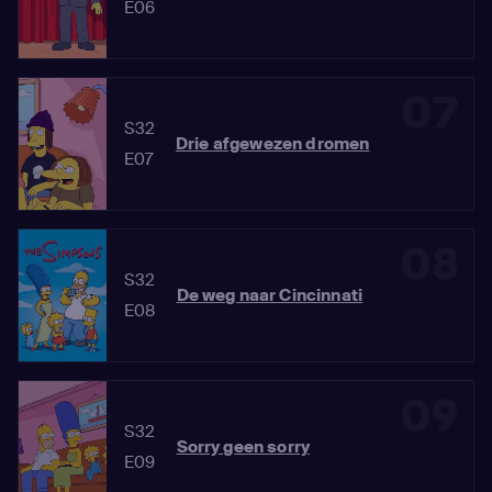
E06
07
S32
Drie afgewezen dromen
E07
08
S32
De weg naar Cincinnati
E08
09
S32
Sorry geen sorry
E09