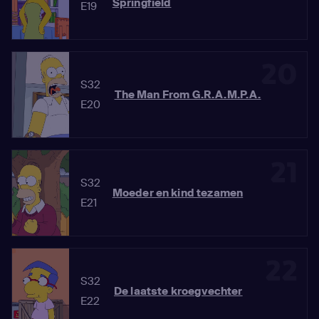
Springfield
E19
20
S32
The Man From G.R.A.M.P.A.
E20
21
S32
Moeder en kind tezamen
E21
22
S32
De laatste kroegvechter
E22