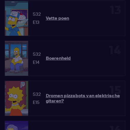
13
S32
Vette poen
E13
14
S32
Boerenheld
E14
15
S32
Dromen pizzabots van elektrische
gitaren?
E15