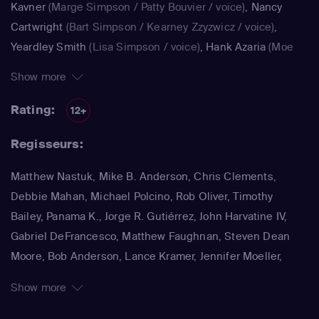
Kavner
(Marge Simpson / Patty Bouvier / voice)
,
Nancy
Cartwright
(Bart Simpson / Kearney Zzyzwicz / voice)
,
Yeardley Smith
(Lisa Simpson / voice)
,
Hank Azaria
(Moe
Szyslak / Kirk Van Houten / Comic Book Guy / Raphael /
Show more
Lawyer / Lifeguard / Very Tall Man / voice)
,
Dan
Castellaneta
(Homer Simpson / Kodos)
,
Nancy Cartwright
Rating:
12+
(Bart Simpson)
,
Hank Azaria
(Luigi Risotto / Kirk Van
Regisseurs:
Houten / Clancy Wiggum / Snake Jailbird / Maximilian von
Wonthelm)
,
Dan Castellaneta
(Homer Simpson / Barney
Matthew Nastuk, Mike B. Anderson, Chris Clements,
Gumble / Sideshow Mel / Hans Moleman / Mayor Quimby)
,
Debbie Mahan, Michael Polcino, Rob Oliver, Timothy
Julie Kavner
(Marge Simpson / Patty Bouvier / Selma
Bailey, Panama K., Jorge R. Gutiérrez, John Harvatine IV,
Bouvier)
,
Nancy Cartwright
(Bart Simpson / Ralph Wiggum
Gabriel DeFrancesco, Matthew Faughnan, Steven Dean
/ Nelson Muntz)
,
Hank Azaria
(Cletus Spuckler / Kirk Van
Moore, Bob Anderson, Lance Kramer, Jennifer Moeller,
Houten / Clancy Wiggum / Gary Chalmers / Moe Szyslak /
Wesley Archer, Jim Reardon, Rich Moore, Matt Groening
Comic Book Guy)
,
Dan Castellaneta
(Homer Simpson /
Show more
Grampa Simpson / Barney Gumble / Krusty the Clown /