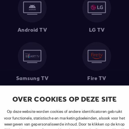
Android TV
LG TV
Samsung TV
Fire TV
OVER COOKIES OP DEZE SITE
(1) De eerste 30 dagen gratis
: Geldig op alle nieuwe abonnementen
Op deze website worden cookies of andere identificatoren gebruikt
van APP TV Light, Basic of Plus.
voor functionele, statistische en marketingdoeleinden, alsook voor het
(2) Prijs abonnement
: Incl. BTW.
weergeven van gepersonaliseerde inhoud. Door te klikken op de knop