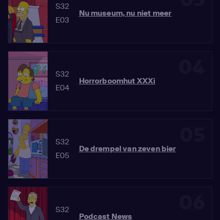
S32
Nu museum, nu niet meer
E03
04
S32
Horrorboomhut XXXi
E04
05
S32
De drempel van zeven bier
E05
06
S32
Podcast News