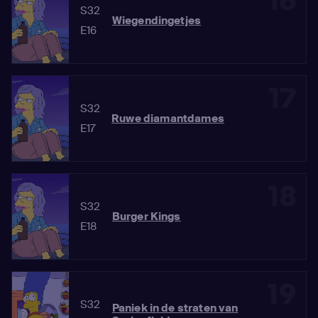
16
S32
Wiegendingetjes
E16
17
S32
Ruwe diamantdames
E17
18
S32
Burger Kings
E18
19
S32
Paniek in de straten van