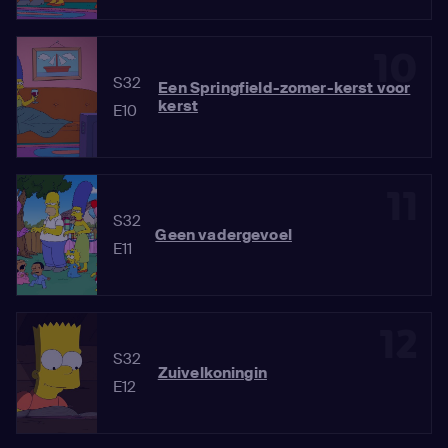
10
S32
Een Springfield-zomer-kerst voor
kerst
E10
11
S32
Geen vadergevoel
E11
12
S32
Zuivelkoningin
E12