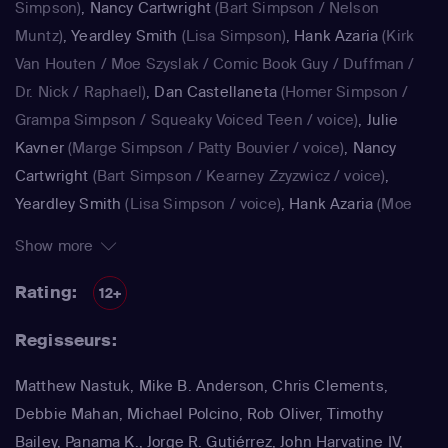
Simpson)
,
Nancy Cartwright
(Bart Simpson / Nelson
Muntz)
,
Yeardley Smith
(Lisa Simpson)
,
Hank Azaria
(Kirk
Van Houten / Moe Szyslak / Comic Book Guy / Duffman /
Dr. Nick / Raphael)
,
Dan Castellaneta
(Homer Simpson /
Grampa Simpson / Squeaky Voiced Teen / voice)
,
Julie
Kavner
(Marge Simpson / Patty Bouvier / voice)
,
Nancy
Cartwright
(Bart Simpson / Kearney Zzyzwicz / voice)
,
Yeardley Smith
(Lisa Simpson / voice)
,
Hank Azaria
(Moe
Szyslak / Kirk Van Houten / Comic Book Guy / Raphael /
Show more
Lawyer / Lifeguard / Very Tall Man / voice)
,
Dan
Castellaneta
(Homer Simpson / Kodos)
,
Nancy Cartwright
Rating:
12+
(Bart Simpson)
,
Hank Azaria
(Luigi Risotto / Kirk Van
Regisseurs:
Houten / Clancy Wiggum / Snake Jailbird / Maximilian von
Wonthelm)
,
Dan Castellaneta
(Homer Simpson / Barney
Matthew Nastuk, Mike B. Anderson, Chris Clements,
Gumble / Sideshow Mel / Hans Moleman / Mayor Quimby)
,
Debbie Mahan, Michael Polcino, Rob Oliver, Timothy
Julie Kavner
(Marge Simpson / Patty Bouvier / Selma
Bailey, Panama K., Jorge R. Gutiérrez, John Harvatine IV,