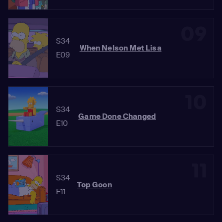
09
S34
When Nelson Met Lisa
E09
10
S34
Game Done Changed
E10
11
S34
Top Goon
E11