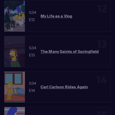
12
S34
My Life as a Vlog
E12
13
S34
The Many Saints of Springfield
E13
14
S34
Carl Carlson Rides Again
E14