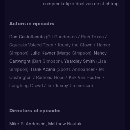
oorspronkelijke doel van de stichting
verdwijnt echter al snel naar de
achtergrond, tot grote ergernis van
Actors in episode:
Lisa...
Dan Castellaneta
(Gil Gunderson / Rich Texan /
Squeaky Voiced Teen / Krusty the Clown / Homer
Simpson)
,
Julie Kavner
(Marge Simpson)
,
Nancy
Cartwright
(Bart Simpson)
,
Yeardley Smith
(Lisa
Simpson)
,
Hank Azaria
(Sports Announcer / Mr.
Costington / Railroad Hobo / Kirk Van Houten /
Laughing Crowd / Jim 'Jimmy' Jimmerson)
Directors of episode:
Mike B. Anderson, Matthew Nastuk