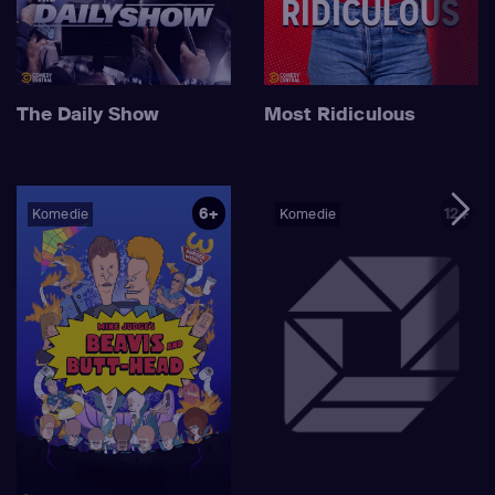
The Daily Show
Most Ridiculous
6+
12+
Komedie
Komedie