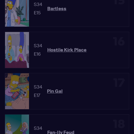
15
S34
Bartless
E15
16
S34
Hostile Kirk Place
E16
17
S34
Pin Gal
E17
18
S34
Fan-Ily Feud