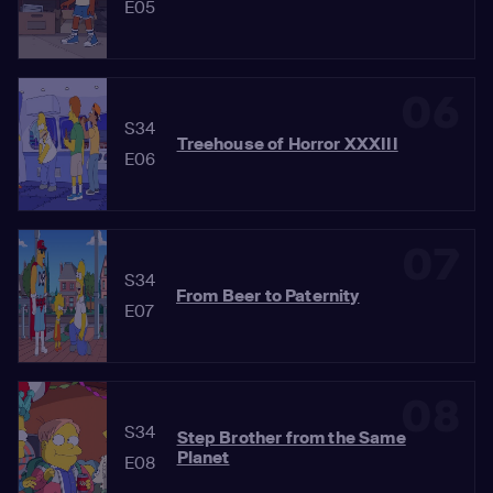
E05
06
S34
Treehouse of Horror XXXIII
E06
07
S34
From Beer to Paternity
E07
08
S34
Step Brother from the Same
Planet
E08