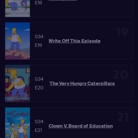
E18
19
S34
Write Off This Episode
E19
20
S34
The Very Hungry Caterpillars
E20
21
S34
Clown V. Board of Education
E21