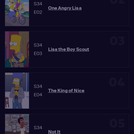
S34
One Angry Lisa
E02
03
S34
Lisa the Boy Scout
E03
04
S34
The King of Nice
E04
05
S34
Not It