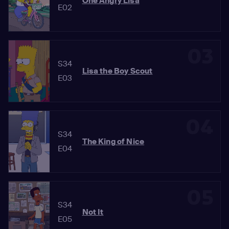
One Angry Lisa
E02
03
S34
Lisa the Boy Scout
E03
04
S34
The King of Nice
E04
05
S34
Not It
E05