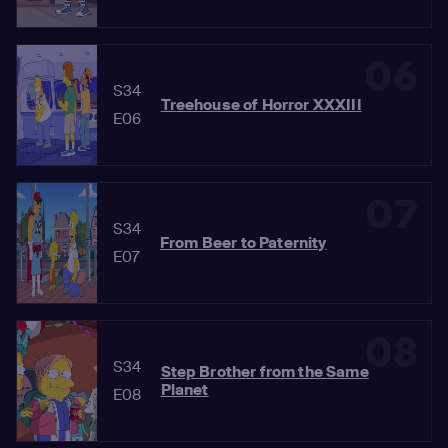
06
S34
Treehouse of Horror XXXIII
E06
07
S34
From Beer to Paternity
E07
08
S34
Step Brother from the Same
Planet
E08