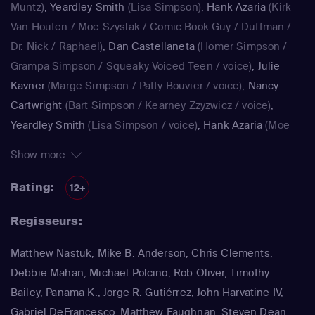
Muntz)
,
Yeardley Smith
(Lisa Simpson)
,
Hank Azaria
(Kirk
Van Houten / Moe Szyslak / Comic Book Guy / Duffman /
Dr. Nick / Raphael)
,
Dan Castellaneta
(Homer Simpson /
Grampa Simpson / Squeaky Voiced Teen / voice)
,
Julie
Kavner
(Marge Simpson / Patty Bouvier / voice)
,
Nancy
Cartwright
(Bart Simpson / Kearney Zzyzwicz / voice)
,
Yeardley Smith
(Lisa Simpson / voice)
,
Hank Azaria
(Moe
Szyslak / Kirk Van Houten / Comic Book Guy / Raphael /
Show more
Lawyer / Lifeguard / Very Tall Man / voice)
,
Dan
Castellaneta
(Homer Simpson / Kodos)
,
Nancy Cartwright
Rating:
12+
(Bart Simpson)
,
Hank Azaria
(Luigi Risotto / Kirk Van
Regisseurs:
Houten / Clancy Wiggum / Snake Jailbird / Maximilian von
Wonthelm)
,
Dan Castellaneta
(Homer Simpson / Barney
Matthew Nastuk, Mike B. Anderson, Chris Clements,
Gumble / Sideshow Mel / Hans Moleman / Mayor Quimby)
,
Debbie Mahan, Michael Polcino, Rob Oliver, Timothy
Julie Kavner
(Marge Simpson / Patty Bouvier / Selma
Bailey, Panama K., Jorge R. Gutiérrez, John Harvatine IV,
Bouvier)
,
Nancy Cartwright
(Bart Simpson / Ralph Wiggum
Gabriel DeFrancesco, Matthew Faughnan, Steven Dean