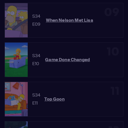
09
S34
When Nelson Met Lisa
E09
10
S34
Game Done Changed
E10
11
S34
Top Goon
E11