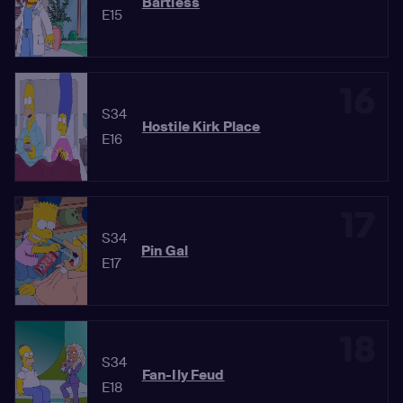
Bartless
E15
16
S34
Hostile Kirk Place
E16
17
S34
Pin Gal
E17
18
S34
Fan-Ily Feud
E18