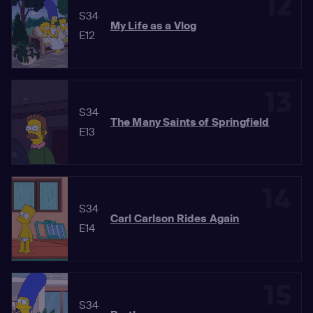
12
S34
My Life as a Vlog
E12
13
S34
The Many Saints of Springfield
E13
14
S34
Carl Carlson Rides Again
E14
15
S34