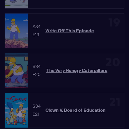
19
S34
Write Off This Episode
E19
20
S34
The Very Hungry Caterpillars
E20
21
S34
Clown V. Board of Education
E21