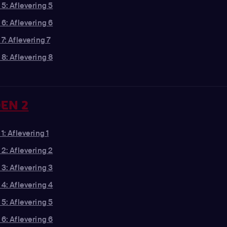
rzoek te doen. Dit werpt een nieuw licht
 5: Aflevering 5
 regime van manipulatie en
 6: Aflevering 6
7: Aflevering 7
 8: Aflevering 8
EN 2
1: Aflevering 1
 2: Aflevering 2
 3: Aflevering 3
 4: Aflevering 4
 5: Aflevering 5
 6: Aflevering 6