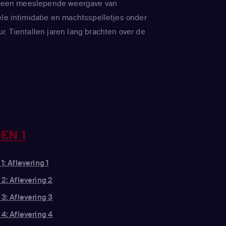
 is een meeslepende weergave van
ele intimidatie en machtsspelletjes onder
r. Tientallen jaren lang brachten over de
ige schoonheidswedstrijden families
chermen terwijl een reeks jonge vrouwen
ngin' gekroond te worden. Maar onder het
n de glitter schuilt een duistere en
ld. Deelneemsters uit heel Mexico
een indrukwekkend landschap diep in het
ordt verhoogd door intense trainingen,
EN 1
zelfs geheime operaties. Extravagante
en dekmantel voor duistere deals en
1: Aflevering 1
n terwijl de deelnemers extreme
 2: Aflevering 2
nden, groeien ze naar elkaar toe door
 3: Aflevering 3
en kwetsbaarheid. Wanneer een van de
 4: Aflevering 4
angetroffen, wordt de politie