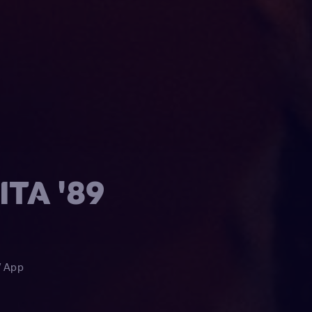
TA '89
V App