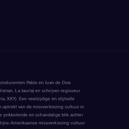
roducenten Pablo en Juan de Dios
Woman, La Jauría) en schrijver-regisseur
ía, XXY). Een veelzijdige en stijlvolle
ijn optrekt van de missverkiezing cultuur in
ze prikkelende en schandalige blik achter
atijns-Amerikaanse missverkiezing cultuur