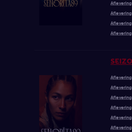
ingeschakeld om onde
Aflevering
op een meedogenloos
Aflevering
mishandeling.
Aflevering 
Aflevering
SEIZO
Aflevering 
Aflevering
Aflevering
Aflevering
Aflevering
Aflevering