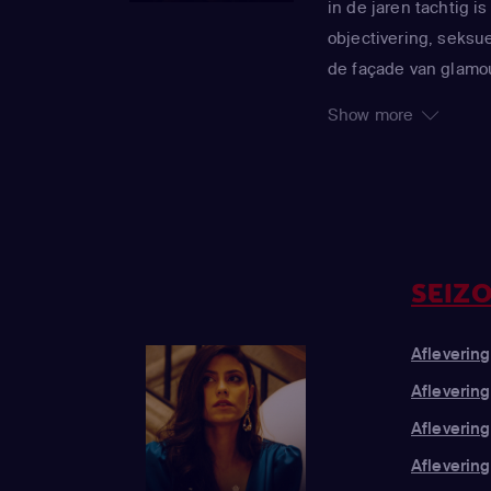
in de jaren tachtig
objectivering, seksu
de façade van glamou
hele wereld uitbund
Show more
samen voor hun tv-s
streden om tot 'koni
gelach, de lichtjes e
verontrustende were
verzamelen zich op 
bos, waar de inzet w
SEIZO
strenge diëten - en 
privéfeestjes zijn e
Aflevering 
seksuele gunsten. E
Aflevering
concurrentie ondervi
Aflevering
gedeelde geheimen 
Aflevering
meisjes dood wordt a