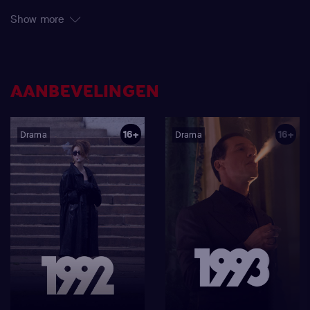
van glamour. Tientallen jaren lang brachten over de hele
Show more
wereld uitbundige schoonheidswedstrijden families
samen voor hun tv-schermen terwijl een reeks jonge
vrouwen streden om tot 'koningin' gekroond te worden.
Maar onder het gelach, de lichtjes en de glitter schuilt een
AANBEVELINGEN
duistere en verontrustende wereld. Deelneemsters uit
heel Mexico verzamelen zich op een indrukwekkend
16+
16+
Drama
Drama
landschap diep in het bos, waar de inzet wordt verhoogd
door intense trainingen, strenge diëten - en zelfs geheime
operaties. Extravagante privéfeestjes zijn een dekmantel
voor duistere deals en seksuele gunsten. En terwijl de
deelnemers extreme concurrentie ondervinden, groeien
ze naar elkaar toe door gedeelde geheimen en
kwetsbaarheid. Wanneer een van de meisjes dood wordt
aangetroffen, wordt de politie ingeschakeld om onderzoek
te doen. Dit werpt een nieuw licht op een meedogenloos