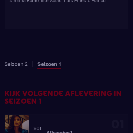
Ximena Romo
,
Ilse Salas
,
Luis Ernesto Franco
Seizoen 2
Seizoen 1
KIJK VOLGENDE AFLEVERING IN
SEIZOEN 1
01
S01
Aflevering 1