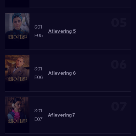
05
S01
Aflevering 5
E05
06
S01
Aflevering 6
E06
07
S01
Aflevering 7
E07