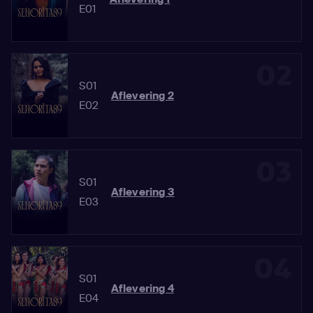
E01
02
S01
Aflevering 2
E02
03
S01
Aflevering 3
E03
04
S01
Aflevering 4
E04