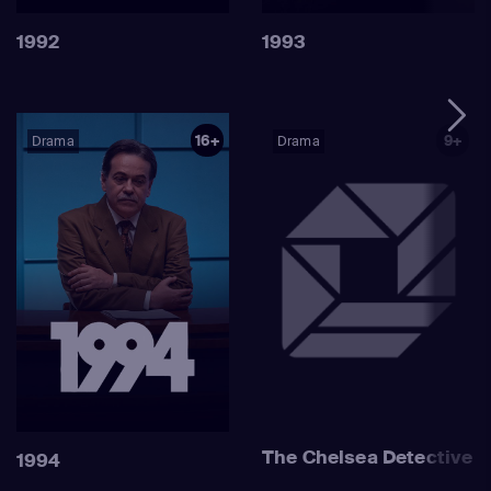
regime van manipulatie en mishandeling.
1992
1993
16+
9+
Drama
Drama
The Chelsea Detective
1994